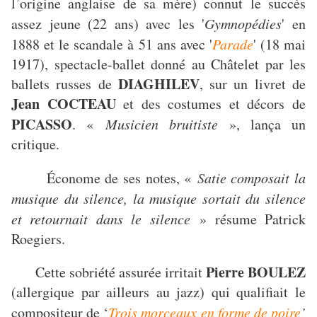
l’origine anglaise de sa mère) connut le succès
assez jeune (22 ans) avec les '
Gymnopédies
' en
1888 et le scandale à 51 ans avec '
Parade
' (18 mai
1917), spectacle-ballet donné au Châtelet par les
DIAGHILEV
ballets russes de
, sur un livret de
Jean COCTEAU
et des costumes et décors de
PICASSO
. «
Musicien bruitiste
», lança un
critique.
Économe de ses notes, «
Satie composait la
musique du silence, la musique sortait du silence
et retournait dans le silence
» résume Patrick
Roegiers.
Pierre BOULEZ
Cette sobriété assurée irritait
(allergique par ailleurs au jazz) qui qualifiait le
compositeur de ‘
Trois morceaux en forme de poire
’