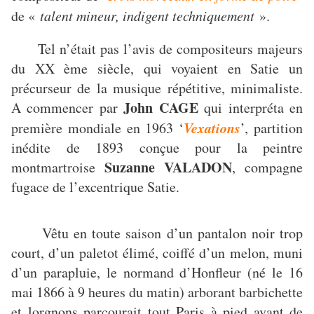
de «
talent mineur, indigent techniquement
».
Tel n’était pas l’avis de compositeurs majeurs
du XX ème siècle, qui voyaient en Satie un
précurseur de la musique répétitive, minimaliste.
John CAGE
A commencer par
qui interpréta en
Vexations
première mondiale en 1963 ‘
’, partition
inédite de 1893 conçue pour la peintre
Suzanne VALADON
montmartroise
, compagne
fugace de l’excentrique Satie.
Vêtu en toute saison d’un pantalon noir trop
court, d’un paletot élimé, coiffé d’un melon, muni
d’un parapluie, le normand d’Honfleur (né le 16
mai 1866 à 9 heures du matin) arborant barbichette
et lorgnons parcourait tout Paris à pied avant de