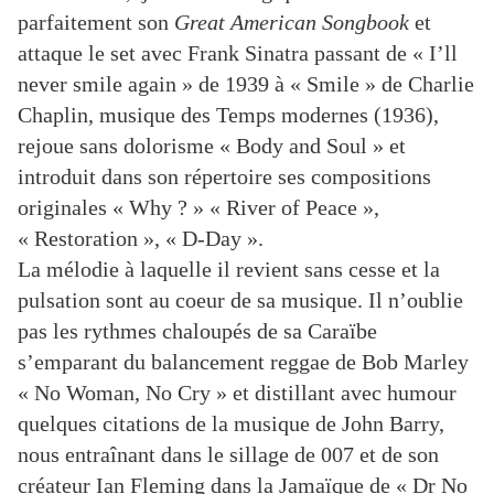
parfaitement son
Great American Songbook
et
attaque le set avec Frank Sinatra pass
ant
de «
I’ll
never smile again »
de 1939
à « Smile » de Charlie
Chaplin, musique des Temps modernes
(19
36
)
,
rejoue sans
dolorisme
« Body and Soul » et
introduit dans son répertoire s
es compositions
originales «
Why ? » « River of Peace »,
« Restoration », « D-Day ».
L
a mélodie
à laquelle il revient sans cesse
et la
pulsation sont au coeur de sa musique.
I
l n’oublie
pas les rythmes
chaloupés
de
s
a Caraïbe
s’emparant du
balancement
reggae de
Bob
Marley
« No Woman, No
C
ry » et distillant
avec humour
quelques citations de la musique de John Barry,
nous entraînant
dans le sillage de 007 et de son
créateur Ian Fleming
dans la Jamaïque de
« Dr No