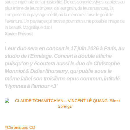
source impériale de la musicalité. De ces sonorités vives, captées au
plus intime de leur
s timbres, de leur grain, de leurs nuances, ils
composent un paysage inédit, où la mémoire croise le goût de
l’aventure. Un paysage qui brosse pour nous une possible image de
la beauté. Magnifique duo !
Xavier Prévost
.
Leur duo sera en concert le 17 juin 2026 à Paris, au
studio de l’Ermitage. Concert à double affiche
puisqu’on y écoutera aussi le duo de Christophe
Monniot & Didier Ithursarry, qui publie sous le
même label son troisième opus commun, intitulé
‘
Hymnes à l’amour
<3’
#Chroniques CD