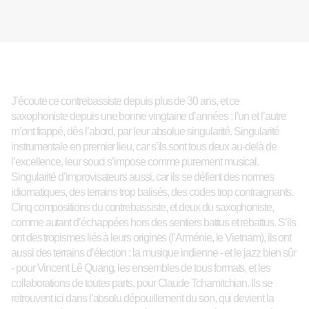
J’écoute ce contrebassiste depuis plus de 30 ans, et
c
e
saxophoniste depuis
une bonne vingtaine d’années
: l’un et l’autre
m’ont frappé, dès l’abord, par leur absolue singularité. Singularité
instrumentale
en premier lieu
, car s’ils sont tous deux au-delà de
l’excellence, leur souci s’impose comme purement musical.
Singularité d’improvisateurs aussi, car ils se défient des normes
idiomatiques, des terrains trop balisés, des codes trop contraignants.
Cinq compositions du contrebassiste, et deux du saxophoniste,
comme autant d’échappées hors des sentiers battus et rebattus. S’ils
ont des tropismes liés à leurs origines (l’Arménie, le Vietnam), ils ont
aussi des terrains d’élection : la musique indienne - et le jazz bien sûr
- pour Vincent Lê Quang, les ensembles de tous formats, et les
collaborations de toutes part
s
, pour Claude Tchamitchian.
I
ls se
retrouvent ici dans l’absolu dépouillement du son, qui devient la