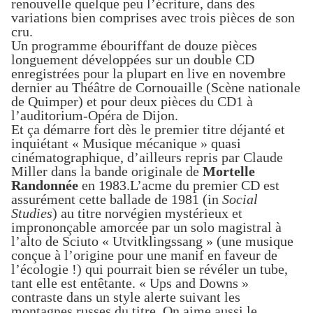
renouvel
le
quelque peu l’écriture, dans des
variations bien comprises
avec
trois pièces
de son
cru
.
Un programme
ébouriffant
de douze pièces
longuement développées sur un double CD
enregistrées pour la plupart en live en novembre
dernier au Théâtre de Cornouaille (Scène nationale
de Quimper) et pour deux pièces du CD1 à
l’auditorium-Opéra de Dijon.
Et ça démar
r
e fort
dès le premier titre
déjanté et
inquiétant
«
Musique mécanique »
quasi
cinématographique,
d’ailleurs repris
par Clau
de
Miller
dans la bande originale de
Mortelle
Randonnée
en 1983.
L’acme du premier CD est
assurément cette
ballade
de 1981 (in
Social
S
tudies
)
au titre norvégien mystérieux et
imprononçable amorcée par un solo
magistral
à
l’alto de Sciuto « Utvitklingssang » (une musique
conçue à l’origine pour
une manif
en faveur de
l’écologie !)
qui
pourrait bien se révéler un tube,
tant elle est entêtante.
« Ups and Downs »
contraste dans un style alerte suivant les
montagnes russes du titre.
On aime aussi le