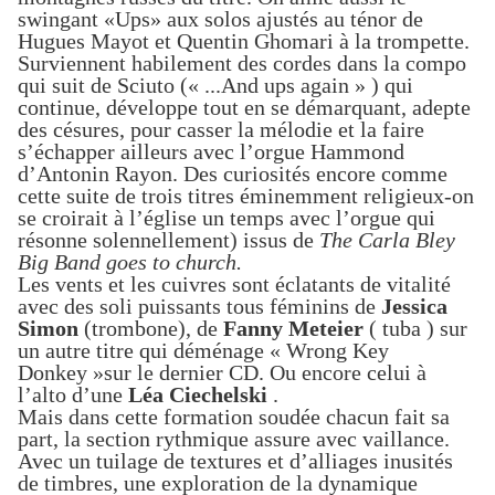
swingant
«Ups»
aux
solos ajustés au ténor de
Hugues Mayot et Quentin Ghomari à la trompette.
Surviennent habilement des cordes dans la compo
qui suit de Sciuto (« ...And ups again » ) qui
continue, développe tout en se démarquant, adepte
des césures, pour casser la mélodie et la faire
s’échapper ailleurs avec l’orgue Hammond
d’Antonin Rayon.
Des curiosités
encore
comme
cette suite de trois titres éminemment religieux-on
se croirait à l’église un temps avec l’orgue qui
résonne solennellement)
issus
de
The Carla Bley
Big Band goes to church.
Les vents
et les cuivres
sont
éclatants
de vitalité
avec des
soli puissants tous féminins de
Jessica
Simon
(trombone)
, de
Fanny Meteier
( tuba )
sur
un autre titre qui déménage « Wrong Key
Donkey »sur le dernier CD. Ou encore celui à
l’alto d’une
Léa Ciechelski
.
Mais dans cette formation soudée chacun fait sa
part, la section rythmique assure avec vaillance.
Avec un tuilage de textures et d’alliages inusités
de timbres, une exploration de la dynamique