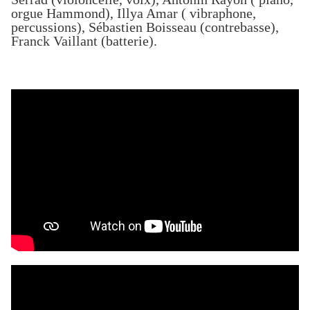
orgue Hammond
),
Illya Amar
(
vibraphone,
percussions
),
Sébastien Boisseau
(
contrebasse
),
Franck Vaillant
(
batterie
).