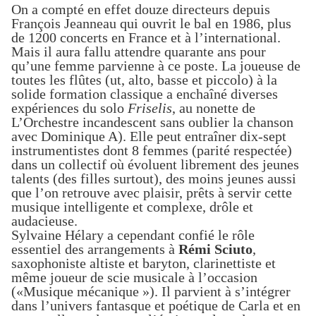
On a compté en effet douze directeurs depuis
François Jeanneau qui ouvrit le bal en 1986,
plus
de 1200 concerts en France et à l’international
.
Mais il aura fallu attendre quarante ans pour
qu’une femme parvienne à ce poste.
L
a joueuse de
toutes les flûtes (ut, alto, basse et piccolo)
à la
solide formation classique
a
enchaîné
diverses
expériences
du
solo
Friselis
,
au nonette
de
L’Orchestre incandescent sans oublier
la chanson
avec
Dominique A
).
Elle peut
entraîne
r
dix-sept
instrumentistes dont 8 femmes
(
parité respectée
)
dans un c
ollectif
où
évoluent librement des jeunes
talents (des filles surtout), des moins jeunes aussi
que l’on retrouve avec plaisir, prêts à servir cette
musique intelligente et complexe, drôle et
audacieuse.
Sylvaine Hélary
a cependant
confié le
rôle
essentiel
des arrangements
à
Rémi Sciuto
,
saxophoniste
altiste et baryton
, clarinettiste et
même joueur de scie musicale
à l’occasion
(«Musique mécanique »). Il
parvient
à s’intégrer
dans l’univers
fantasque et poétique
de Carla e
t e
n