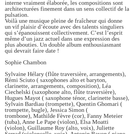
interne vraiment élaborée, les compositions
sont
architecturées finement dans un sens collectif de la
pulsation.
Voilà une musique pleine de fraîcheur qui donne
u
n vif plaisir d’écoute avec
des talents singuliers
qui s’épanouissent collectivement. C’est l’esprit
même d’un jazz actuel dans une expression des
plus abouties.
Un double album enthousiasmant
qui devrait faire date !
Sophie Chambon
Sylvaine Hélary
(
flûte traversière, arrangements
)
,
Rémi Sciuto
(
saxophones alto et baryton,
clarinette, arrangements, composition
), Léa
Ciechelski
(
saxophone alto, flûte traversière
)
,
Hugues Mayot
(
saxophone ténor, clarinette basse
),
Sylvain Bardiau
(
trompette
), Quentin Ghomari
(
trompette, bugle
)
, Jessica Simon
(
trombone
), Mathilde Fèvre (
cor
), F
anny Meteier
(
tuba
),
Anne Le Pape
(
violon
), Elsa Moatti
(
violon
),
Guillaume Roy
(
alto, voix
),
Juliette
Serrad
(
violoncelle, voix
),
Antonin Rayon
(
piano,