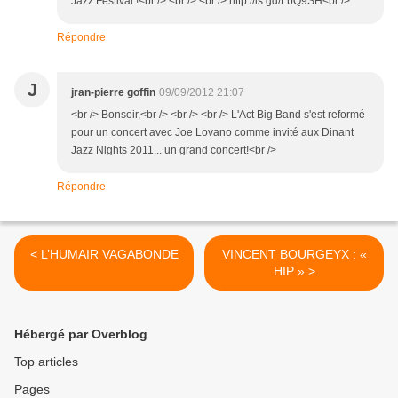
Jazz Festival !<br /> <br /> <br /> http://is.gd/LbQ9SH<br />
Répondre
J
jran-pierre goffin
09/09/2012 21:07
<br /> Bonsoir,<br /> <br /> <br /> L'Act Big Band s'est reformé
pour un concert avec Joe Lovano comme invité aux Dinant
Jazz Nights 2011... un grand concert!<br />
Répondre
< L’HUMAIR VAGABONDE
VINCENT BOURGEYX : «
HIP » >
Hébergé par Overblog
Top articles
Pages