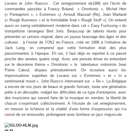
Lovano et John Ruocco . Cet enregistrement de1986 est l’écrin de
commandes passées à Francy Boland « Omnitonic », Michel Herr
(« Pentaprism », « Extremes »), Arnoult Massart (Re), Jean Warland
(« Rough Business » et le formidable final « Rough Stuff »). On entend
aussi un swing véritablement moderne dans cet « Easy Fucksong » du
trompettiste /arrangeur Bert Joris. Beaucoup de talents réunis pour
présenter un univers original, dans un joyeux brassage des âges et des
cultures : à l’instar de l’ONJ en France, créé en 1986 à l’initiative de
Jack Lang, on comprend que cette formation était des plus
passionnantes à l’époque. Eh oui, il faut déjà se reporter à ce passé
proche des années quatre vingt. Avec une pensée émue en entendant
sur le deuxième thème « Omnitonic » le talentueux violoniste Jean
Pierre Catoul, disparu prématurément. On écoutera aussi les
improvisations superbes de Lovano sur « Extremes » et « In a
sentimental mood », John Ruocco intervenant sur « Re ». La Belgique
a encore de nos jours de beaux et grands formats, toute une génération
prête à en découdre, malgré les difficultés de ce type d’entreprise, avec
des musiciens qui savent faire de la musique en nombre, la liberté de
chacun s’exprimant collectivement. A l’écoute de cet enregistrement,
on mesure la richesse et la vitalité d’une forme d’expression qui n’a
cessé de se renouveler, prolongeant avec bonheur un jazz majuscule.
HLM