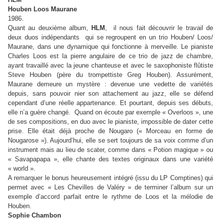
Houben Loos Maurane
1986.
Quant au deuxième album,
HLM
, il nous fait découvrir le travail de
deux duos indépendants qui se regroupent en un trio Houben/ Loos/
Maurane, dans une dynamique qui fonctionne à merveille. Le pianiste
Charles Loos est la pierre angulaire de ce trio de jazz de chambre,
ayant travaillé avec la jeune chanteuse et avec le saxophoniste flûtiste
Steve Houben (père du trompettiste Greg Houben). Assurément,
Maurane demeure un mystère : devenue une vedette de variétés
depuis, sans pouvoir nier son attachement au jazz, elle se défend
cependant d’une réelle appartenance. Et pourtant, depuis ses débuts,
elle n’a guère changé. Quand on écoute par exemple « Overloos », une
de ses compositions, en duo avec le pianiste, impossible de dater cette
prise. Elle était déjà proche de Nougaro (« Morceau en forme de
Nougarose »). Aujourd’hui, elle se sert toujours de sa voix comme d’un
instrument mais au lieu de scater, comme dans « Potion magique » ou
« Savapapapa », elle chante des textes originaux dans une variété
« world ».
A remarquer le bonus heureusement intégré (issu du LP Comptines) qui
permet avec « Les Chevilles de Valéry » de terminer l’album sur un
exemple d’accord parfait entre le rythme de Loos et la mélodie de
Houben.
Sophie Chambon