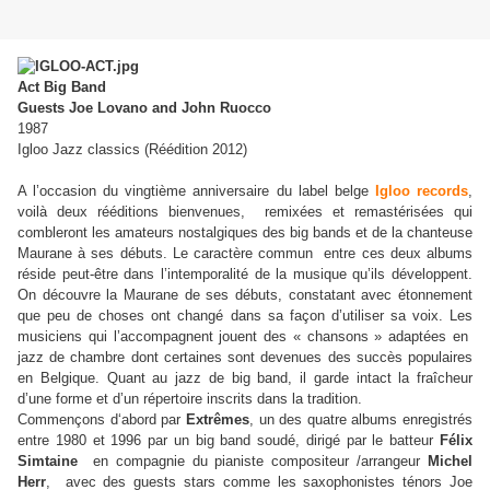
Act Big Band
Guests Joe Lovano and John Ruocco
1987
Igloo Jazz classics (Réédition 2012)
A l’occasion du vingtième anniversaire du label belge
Igloo records
,
voilà deux rééditions bienvenues, remixées et remastérisées qui
combleront les amateurs nostalgiques des big bands et de la chanteuse
Maurane à ses débuts. Le caractère commun entre ces deux albums
réside peut-être dans l’intemporalité de la musique qu’ils développent.
On découvre la Maurane de ses débuts, constatant avec étonnement
que peu de choses ont changé dans sa façon d’utiliser sa voix. Les
musiciens qui l’accompagnent jouent des « chansons » adaptées en
jazz de chambre dont certaines sont devenues des succès populaires
en Belgique. Quant au jazz de big band, il garde intact la fraîcheur
d’une forme et d’un répertoire inscrits dans la tradition.
Commençons d‘abord par
Extrêmes
, un des quatre albums enregistrés
entre 1980 et 1996 par un big band soudé, dirigé par le batteur
Félix
Simtaine
en compagnie du pianiste compositeur /arrangeur
Michel
Herr
, avec des guests stars comme les saxophonistes ténors Joe