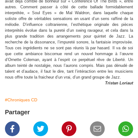
avait déjà comblé de bonheur sur « Conference Of The Birds », entre
autres. Comment passer à côté de cette ballade formidablement
interprétée, « Soul Eyes » de Mal Waldron, dans laquelle chaque
soliste offre de véritables sensations en usant d’un sens raffiné de la
mélodie. D’influence coltranienne, l’esthétique originale des pièces
interprétés évolue dans la pureté d’un swing ravageur, et cela dans la
plus grande tradition des arrangements pour quintet de Jazz. La
recherche de la dissonance, l’impureté sonore, la fantaisie improvisée.
Tous ces ingrédients ne se sont pas réunis là par hasard. Il va de soi
que cette ambiance biscornue rend un nouvel hommage à l’œuvre
d’Ornette Coleman, ayant à l’esprit ce perpétuel rêve de Liberté. Un
album teinté de nostalgie, nous l’aurons compris. Mais pas dénudé de
talent et d’audace, il faut le dire, tant l’intéraction entre les musiciens
nous offre toute la fraicheur d’un vrai, d’un grand groupe de Jazz.
Tristan Loriaut
#Chroniques CD
Partager