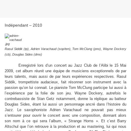
Indépendant – 2010
Rasul Siddik (tp), Adrien Varachaud (sop/ten), Tom McClung (pno), Wayne Dockery
(cb), Douglas Sides (dms)
Enregistré lors d’un concert au Jazz Club de l’Alibi le 15 Mai
2009, cet album réunit une équipe de musiciens exceptionnels de par
leurs talents, mais aussi de par leurs expériences respectives. Rasul
Siddik, trompettiste audacieux, fait résonner son instrument avec la
passion qu’on lui connait. Le pianiste Tom McClung participe lui aussi à
l’expérience par la folie de son jeu. Wayne Dockery, autrefois le
contrebassiste de Stan Getz notamment, donne la réplique au batteur
Douglas Sides, étant lui aussi un personnage ancré dans l’histoire du
Jazz. Le saxophoniste Adrien Varachaud ne pouvait pas mieux
s’entourer pour ouvrir le concert avec une composition, donnant alors
son nom à ce qui sera l’album, « Strange Horns ». Et c’est Barry
Altschul que l’on retrouve à la production et au mastering, lui qui nous