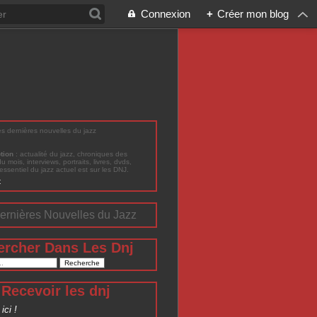
Connexion
+
Créer mon blog
les dernières nouvelles du jazz
ption
: actualité du jazz, chroniques des
du mois, interviews, portraits, livres, dvds,
'essentiel du jazz actuel est sur les DNJ.
t
ernières Nouvelles du Jazz
ercher Dans Les Dnj
Recevoir les dnj
ici !