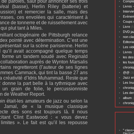
de paroles, sauf pour annoncer ses trois
Compte
al (basse), Herlin Riley (batterie) et
Livres 
ssion) et remercier la salle, mais des
Intervi
hrases, ces envolées qui caractérisent à
Evènem
Coups 
nance de tonnerre et de ruissellement avec
Livre
(5
qui plut tant à Miles.
DVD ja
illant octogénaire de Pittsburgh relance
non cl
ndex pointé avec détermination. C’est une
Editoria
présentait sur la scène parisienne. Herlin
Les vid
d qu’il avait accompagné quelque temps
Livres
(
Il forme un tandem soudé avec Reginald
les des
e collaboration auprès de Wynton Marsalis
les fou
ains regretteront (l’auteur de ses lignes
chroniq
Jammes Cammack, qui tint la basse 27 ans
@@
(3)
 la créativité d’Idris Muhammad. Reste que
Jazz en
2 donne la part belle à la rythmique avec
Les Inu
chroniq
 un grain de folie, le percussionniste
Les der
n de Weather Report.
album
(
in était-les amateurs de jazz ou selon la
chroni
d Jamal, de « la musique classique
tecte des sons est toujours là. Il nous
, citant Clint Eastwood : « vous devez
limites ». Le fait est qu’il les repousse
" class
DNJ">P