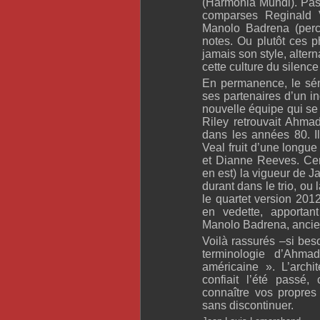
(Harmonia Mundi). Pas 
comparses Reginald Ve
Manolo Badrena (percu
notes. Ou plutôt ces p
jamais son style, alter
cette culture du silence 
En permanence, le sém
ses partenaires d’un i
nouvelle équipe qui se 
Riley retrouvait Ahma
dans les années 80. 
Veal fruit d’une longu
et Dianne Reeves. Cert
en est) la vigueur de 
durant dans le trio, ou
le quartet version 201
en vedette, apportant
Manolo Badrena, ancie
Voilà rassurés –si beso
terminologie d’Ahma
américaine ». L’archi
confiait l’été passé
connaître vos propres 
sans discontinuer.