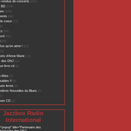
-rendus de concerts
(231)
- BD
(155)
ews
(109)
ents
(99)
de coeur
(72)
8)
zz
(56)
assé
(52)
l
(49)
éos qu'on aime !
(22)
15)
sins d'Anne Marie
(13)
s des DNJ
(11)
ue livre cd
(4)
 têtes
(3)
sables !!
(3)
ues livres
(3)
nières Nouvelles du Blues
(2)
2)
ques CD
(1)
Jazzbox Radio
International
="popup" title="Partenaire des
artenaire des DNJ