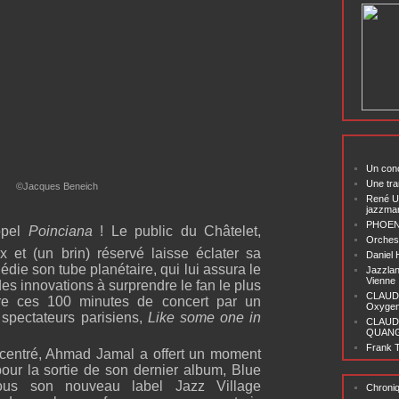
Un conc
Une tra
©Jacques Beneich
René U
jazzma
PHOENI
appel
Poinciana
! Le public du Châtelet,
Orchest
x et (un brin) réservé laisse éclater sa
Daniel
édie son tube planétaire, qui lui assura le
Jazzlan
Vienne
s innovations à surprendre le fan le plus
CLAUDI
ore ces 100 minutes de concert par un
Oxygen 
spectateurs parisiens,
Like some one in
CLAUD
QUANG ‘
Frank T
ncentré, Ahmad Jamal a offert un moment
pour la sortie de son dernier album, Blue
ous son nouveau label Jazz Village
Chroni