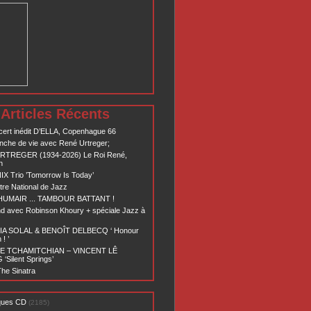
Articles Récents
ert inédit D’ELLA, Copenhague 66
nche de vie avec René Urtreger;
RTREGER (1934-2026) Le Roi René,
n
X Trio ’Tomorrow Is Today’
re National de Jazz
 HUMAIR ... TAMBOUR BATTANT !
d avec Robinson Khoury + spéciale Jazz à
A SOLAL & BENOÎT DELBECQ ‘ Honour
! ’
E TCHAMITCHIAN – VINCENT LÊ
Silent Springs’
he Sinatra
ques CD
(2185)