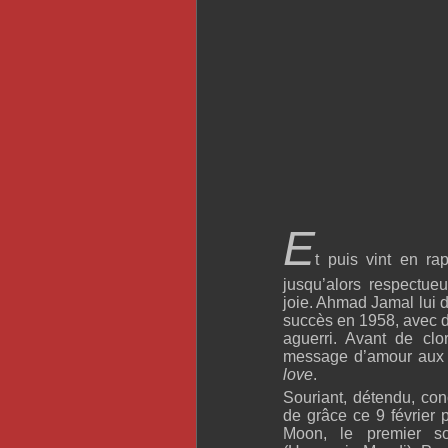
E
t puis vint en r
jusqu’alors respectueu
joie. Ahmad Jamal lui d
succès en 1958, avec de
aguerri. Avant de cl
message d’amour aux 
love
.
Souriant, détendu, co
de grâce ce 9 février 
Moon, le premier s