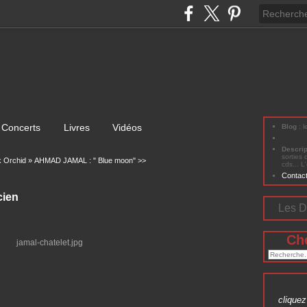
Concerts
Livres
Vidéos
Blog
: 
Descri
sorties 
k Orchid »
AHMAD JAMAL : " Blue moon" >>
cds... L
Contac
cien
Les D
Ch
cliquez 