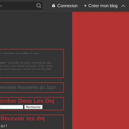
Connexion
+
Créer mon blog
les dernières nouvelles du jazz
ption
: actualité du jazz, chroniques des
du mois, interviews, portraits, livres, dvds,
'essentiel du jazz actuel est sur les DNJ.
t
ernières Nouvelles du Jazz
ercher Dans Les Dnj
Recevoir les dnj
ici !