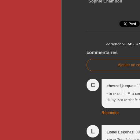
Sophie Chambon
<< Nelson VERAS : « S
commentaires
Ajouter un c
C
chesnel jacques
1
<br /> oui, L.E. à c
Huby !<br /> <br /> 
Répondre
L
Lionel Eskenazi
09