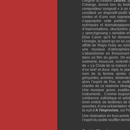
l’origine la création
Lettres
, 
Créange, donné lors du fest
compositeur songeait « à un r
constitué un dispositif plutô
cordes et d’une voix sopran
s’approprier cette partitio
scéniques et dramaturgiques.
d’improvisations, structurées 
« sprechgesang » sensible et
Elise Caron qu’il fut deman
l’énergie, le talent qu’on lui c
affûté de Régis Huby au viol
une musique d’atmosphère
s’abandonner en frissonnant 
dans un film du genre. On es
malmené, bousculé, violenté m
de « La Chute de la maison Us
d’un bref et doux répit, le p
nom de la femme aimée. Au
grinçantes, acérées, stridentes
alors l’esprit de Poe, le maî
chantre de ce réalisme étrang
Une musique grave, exaltée, 
instruments . Comme toujours
cohérence esthétique et artis
livret ombré de fantômes de t
assorties d’une présentation 
la nuit d’
A l’improviste
, sur F
Une réalisation en tous points o
l’esprit du poète souffler derri