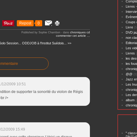
Compte
Livres 
Intervi
Evènem
Coups 
Repost
0
Livre
(5
chroniques cd
DVD ja
Published by Sophie Chambon
-
dans
commenter cet article
…
non cl
Editoria
olo Session...
ODDJOB à l'Institut Suédois... >>
Les vid
Livres
(
les des
ommentaire
les fou
chroniq
@@
(3)
Jazz en
1/12/2009 10:51
Les Inu
chroniq
ondition de supporter la sonorité du violon de Régis
Les der
<br />
album
(
chroni
/12/2009 15:49
" class
DNJ">P