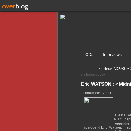
CDs
Interviews
<< Nelson VERAS : « S
9 décembre 2009
Eric WATSON : « Midni
Emouvance 2009
C’est l’E
allait in
reprendre
musique d’Eric Watson, ins