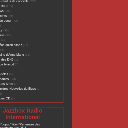
-rendus de concerts
(231)
- BD
(155)
ews
(109)
ents
(99)
de coeur
(72)
8)
zz
(56)
assé
(52)
l
(49)
éos qu'on aime !
(22)
15)
sins d'Anne Marie
(13)
s des DNJ
(11)
ue livre cd
(4)
 têtes
(3)
sables !!
(3)
ues livres
(3)
nières Nouvelles du Blues
(2)
2)
ques CD
(1)
Jazzbox Radio
International
="popup" title="Partenaire des
artenaire des DNJ