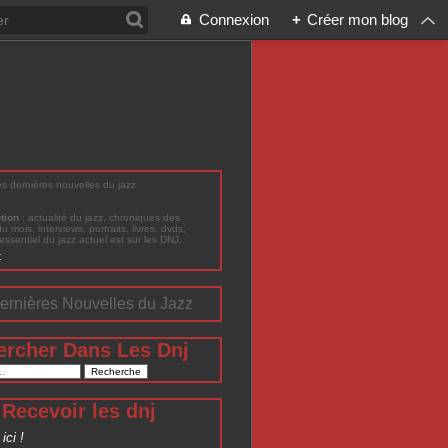
Connexion
+
Créer mon blog
les dernières nouvelles du jazz
ption
: actualité du jazz, chroniques des
du mois, interviews, portraits, livres, dvds,
'essentiel du jazz actuel est sur les DNJ.
t
ernières Nouvelles du Jazz
ercher Dans Les Dnj
Recevoir les dnj
ici !