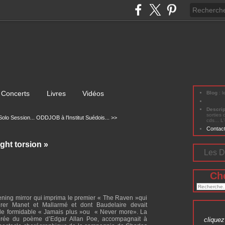
Concerts
Livres
Vidéos
Blog
: 
Descri
sorties 
olo Session...
ODDJOB à l'Institut Suédois... >>
cds... L
Contac
ght torsion »
Les D
Ch
vening mirror qui imprima le premier « The Raven »qui
spirer Manet et Mallarmé et dont Baudelaire devait
 le formidable « Jamais plus »ou
« Never more». La
pirée du poème d’Edgar Allan Poe, accompagnait à
cliquez 