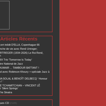
Articles Récents
ert inédit D’ELLA, Copenhague 66
nche de vie avec René Urtreger;
RTREGER (1934-2026) Le Roi René,
n
X Trio ’Tomorrow Is Today’
re National de Jazz
 HUMAIR ... TAMBOUR BATTANT !
d avec Robinson Khoury + spéciale Jazz à
A SOLAL & BENOÎT DELBECQ ‘ Honour
! ’
E TCHAMITCHIAN – VINCENT LÊ
Silent Springs’
he Sinatra
ques CD
(2185)