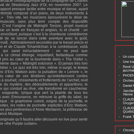
spectacle chorégraphique de la compagnie de Charles
ival de Strasbourg Jazz d’Or, en novembre 2007. Le
apport presque tactile entre musique et danse, ayant
t intimiste composé d’un piano, de deux instruments à
e.»
Très vite, les musiciens éprouvèrent le désir de
n musicale, sans plus tenir compte des dispositifs
 C’est l’origine de Midnight Torsion, projet musical
par un texte en français et anglais, lu et chanté : un
 envoûtant, puisque c’est à la chanteuse comédienne
dé de se lancer dans cette aventure avec le goût,
onnaît.
Admirablement secondée par le travail précis et
on et de Claude Tchamitchian à la contrebasse, voilà
 qui saisit inéluctablement : on ne peut que
à ce climat étrange, inquiétant, fantastique comme
Un conc
t pris au cœur de la tourmente dans « The Visitor »,
Une tra
ême dans « Midnight extorsion ». Et jamais très loin
René U
her ». Le jazz est très loin, même si surgit, le temps
jazzma
iano d’Eric Watson avec la pulsation de « Lenore », le
PHOENI
 cœur de ces ténèbres qu’entretiennent cordes
 à souhait, crissements et frottements de l’archet, revit
Orchest
tre du mystère, des dédoublements et apparitions, le
Daniel
e qui conduit au rêve, vite transformé en cauchemar.
Jazzlan
exigeante, lyrique que sert la plainte de tous les
Vienne
 avec Emouvance, on retrouve la griffe du label, sa
CLAUDI
tique : le graphisme coloré, soigné de la pochette, le
Oxygen 
extes, les notes de pochette explicites d’Eric Watson,
CLAUD
des plus pertinentes d’Anne Montaron, la prêtresse de
QUANG ‘
rance Musique.
Frank T
riginale qu’il faudra aller découvrir en live pour sentir
ère «the Purple curtain».
Chroni