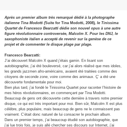
Après un premier album très remarqué dédié à la photographe
italienne Tina Modotti (
Suite for Tina Modotti, 2008)
, le Tinissima
Quartet de Francesco Bearzatti dédie son nouvel opus à une autre
figure révolutionnaire controversée, Malcolm X. Pour les DNJ, le
saxophoniste italien a accepté de revenir sur la genèse de ce
projet et de commenter le disque plage par plage.
Francesco Bearzatti:
J’ai découvert Malcolm X quand j’étais gamin. En lisant son
autobiographie, j’ai été bouleversé, car j’ai alors réalisé que mes idoles,
les grands jazzmen afro-américains, avaient été traitées comme des
citoyens de seconde zone, voire comme des animaux. Ç’ a été une
découverte fondamentale pour moi.
Bien plus tard, j’ai fondé le Tinissima Quartet pour raconter l’histoire de
mes héros révolutionnaires, en commençant par Tina Modotti.
Beaucoup de gens ont découverte cette dernière à travers notre premier
disque, ce qui est très important pour moi. Bien sûr, Malcolm X est plus
célèbre, plus populaire, mais beaucoup de gens ne le connaissent pas
vraiment. C’était donc naturel de lui consacrer le prochain album.
Dans un premier temps, j’ai beaucoup étudié son autobiographie, que
j’ai lue trois fois, je suis allé chercher ses discours sur Internet, j’ai