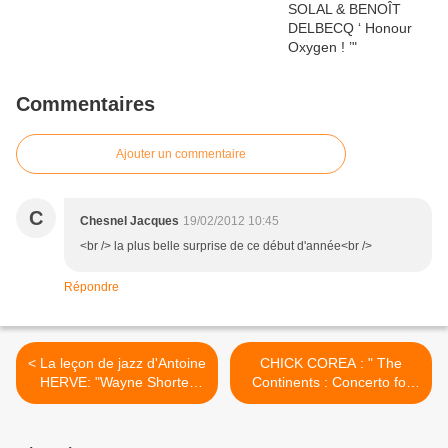
Commentaires
Ajouter un commentaire
C
Chesnel Jacques
19/02/2012 10:45
<br /> la plus belle surprise de ce début d'année<br />
Répondre
< La leçon de jazz d'Antoine
CHICK COREA : " The
HERVE: "Wayne Shorter
Continents : Concerto for
jazzman extra-terrestre"
quintet and for chamber
orchestra" >