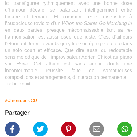
ici transfigurée rythmiquement avec une bonne dose
d’humour décalé, se balançant intelligemment entre
binaire et ternaire. Et comment rester insensible à
l’audacieuse revisite d’un
When the Saints Go Marching In
en deux parties, presque méconnaissable tant sa ré-
harmonisation est aussi osée que juste. C’est d’ailleurs
l’étonnant Jerry Edwards qui y tire son épingle du jeu dans
un solo court et efficace. Que dire aussi du redoutable
sens mélodique de l’improvisateur Adrien Chicot au piano
sur
Hope
. Cet album est sans aucun doute une
incontournable réussite faite de somptueuses
compositions et arrangements, d’interaction permanente.
Tristan Loriaut
#Chroniques CD
Partager