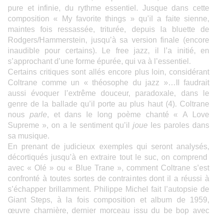
pure et infinie, du rythme essentiel. Jusque dans cette
composition « My favorite things » qu’il a faite sienne,
maintes fois ressassée, triturée, depuis la bluette de
Rodgers/Hammerstein, jusqu’à sa version finale (encore
inaudible pour certains). Le free jazz, il l’a initié, en
s’approchant d’une forme épurée, qui va à l’essentiel.
Certains critiques sont allés encore plus loin, considérant
Coltrane comme un « théosophe du jazz »…Il faudrait
aussi évoquer l’extrême douceur, paradoxale, dans le
genre de la ballade qu’il porte au plus haut (4). Coltrane
nous
parle
, et dans le long poème chanté « A Love
Supreme », on a le sentiment qu’il
joue
les paroles dans
sa musique.
En prenant de judicieux exemples qui seront analysés,
décortiqués jusqu’à en extraire tout le suc, on comprend
avec « Olé » ou « Blue Trane », comment Coltrane s’est
confronté à toutes sortes de contraintes dont il a réussi à
s’échapper brillamment. Philippe Michel fait l’autopsie de
Giant Steps, à la fois composition et album de 1959,
œuvre charnière, dernier morceau issu du be bop avec