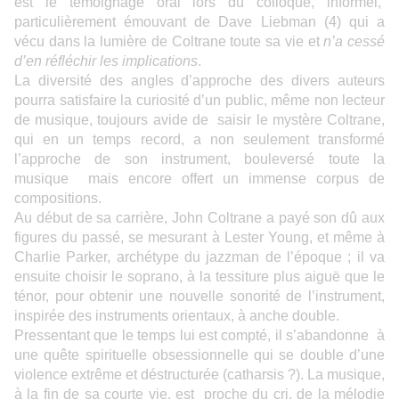
est le témoignage oral lors du colloque, informel,
particulièrement émouvant de Dave Liebman (4) qui a
vécu dans la lumière de Coltrane toute sa vie et
n’a cessé
d’en réfléchir les implications
.
La diversité des angles d’approche des divers auteurs
pourra satisfaire la curiosité d’un public, même non lecteur
de musique, toujours avide de saisir le mystère Coltrane,
qui en un temps record, a non seulement transformé
l’approche de son instrument, bouleversé toute la
musique mais encore offert un immense corpus de
compositions.
Au début de sa carrière, John Coltrane a payé son dû aux
figures du passé, se mesurant à Lester Young, et même à
Charlie Parker, archétype du jazzman de l’époque ; il va
ensuite choisir le soprano, à la tessiture plus aiguë que le
ténor, pour obtenir une nouvelle sonorité de l’instrument,
inspirée des instruments orientaux, à anche double.
Pressentant que le temps lui est compté, il s’abandonne à
une quête spirituelle obsessionnelle qui se double d’une
violence extrême et déstructurée (catharsis ?). La musique,
à la fin de sa courte vie, est proche du cri, de la mélodie