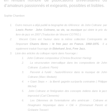
en rendant nombre de publications universitaires ou
d’amateurs passionnés et exigeants, possibles et lisibles.
Sophie Chambon
1.
Outre mesure a déjà publié la biographie de référence de John Coltrane par
Lewis Porter
:
John Coltrane, sa vie, sa musique
qui obtint le prix du
livre de jazz en 2007 (Traduction de Vincent COTRO.)
2.
Vincent Cotro est l’auteur dans la même collection Contrepoints de
l’important
Chants libres : le free jazz en France. 1960-1975.
Il a
egalement traduit l’ouvrage de
Ekkehard Jost, Free Jazz.
3.
Liste des articles du colloque repris dans l’ouvrage
:
1.
John Coltrane compositeur (Christa Bruckner Haring)
2.
La structuration intervallique dans les compositions de John
Coltrane (Ludovic Florin)
3.
Parvenir à l’unité : l’autoréférence dans la musique de John
Coltrane (Marc Medwin)
4.
« Giant Steps » : la liberté gagnée sur/par/la contrainte ( Philippe
Michel)
5.
John Coltrane et l’intégration des concepts indiens dans le jazz
improvisé (Carl Clements)
6.
Les Dilemmes de l’orientalisme afro américain : Coltrane et
l’imaginaire hispanique dans « Olé » (Emmanuel Parent et
Grégoire Tosser)