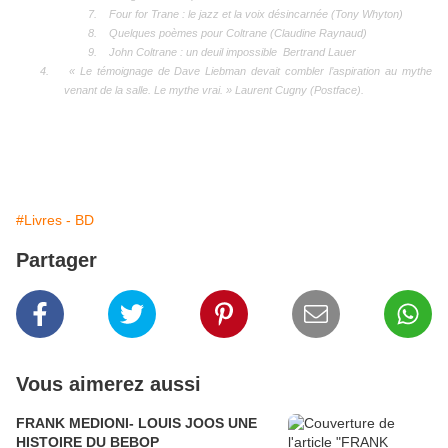
7.
Four for Trane : le jazz et la voix désincarnée (Tony Whyton)
8.
Quelques poèmes pour Coltrane (Claudine Raynaud)
9.
John Coltrane : un deuil impossible Bertrand Lauer
4.
« Le témoignage de Dave Liebman devait combler l’aspiration au mythe
venant de la salle. Le mythe vrai. » Laurent Cugny (Postface).
#Livres - BD
Partager
Vous aimerez aussi
FRANK MEDIONI- LOUIS JOOS UNE
HISTOIRE DU BEBOP