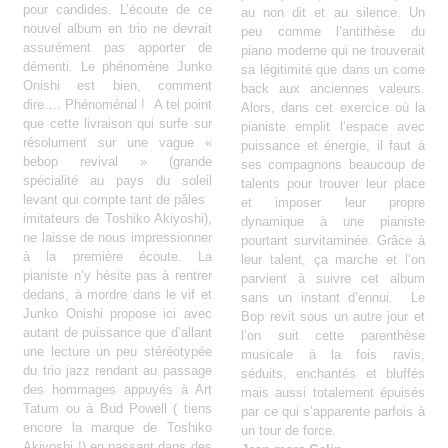
pour candides. L’écoute de ce
au non dit et au silence. Un
nouvel album en trio ne devrait
peu comme l’antithèse du
assurément pas apporter de
piano moderne qui ne trouverait
démenti. Le phénomène Junko
sa légitimité que dans un come
Onishi est bien, comment
back aux anciennes valeurs.
dire…. Phénoménal ! A tel point
Alors, dans cet exercice où la
que cette livraison qui surfe sur
pianiste emplit l’espace avec
résolument sur une vague «
puissance et énergie, il faut à
bebop revival » (grande
ses compagnons beaucoup de
spécialité au pays du soleil
talents pour trouver leur place
levant qui compte tant de pâles
et imposer leur propre
imitateurs de Toshiko Akiyoshi),
dynamique à une pianiste
ne laisse de nous impressionner
pourtant survitaminée. Grâce à
à la première écoute. La
leur talent, ça marche et l’on
pianiste n’y hésite pas à rentrer
parvient à suivre cet album
dedans, à mordre dans le vif et
sans un instant d’ennui. Le
Junko Onishi propose ici avec
Bop revit sous un autre jour et
autant de puissance que d’allant
l’on suit cette parenthèse
une lecture un peu stéréotypée
musicale à la fois ravis,
du trio jazz rendant au passage
séduits, enchantés et bluffés
des hommages appuyés à Art
mais aussi totalement épuisés
Tatum ou à Bud Powell ( tiens
par ce qui s’apparente parfois à
encore la marque de Toshiko
un tour de force.
Akiyoshi !) en passant dans des