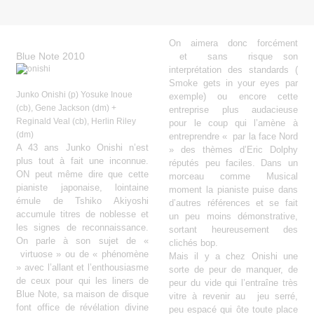
On aimera donc forcément
Blue Note 2010
et sans risque son
interprétation des standards (
Smoke gets in your eyes par
Junko Onishi (p) Yosuke Inoue
exemple) ou encore cette
(cb), Gene Jackson (dm) +
entreprise plus audacieuse
Reginald Veal (cb), Herlin Riley
pour le coup qui l’amène à
(dm)
entreprendre « par la face Nord
A 43 ans Junko Onishi n’est
» des thèmes d’Eric Dolphy
plus tout à fait une inconnue.
réputés peu faciles. Dans un
ON peut même dire que cette
morceau comme Musical
pianiste japonaise, lointaine
moment la pianiste puise dans
émule de Tshiko Akiyoshi
d’autres références et se fait
accumule titres de noblesse et
un peu moins démonstrative,
les signes de reconnaissance.
sortant heureusement des
On parle à son sujet de «
clichés bop.
virtuose » ou de « phénomène
Mais il y a chez Onishi une
» avec l’allant et l’enthousiasme
sorte de peur de manquer, de
de ceux pour qui les liners de
peur du vide qui l’entraîne très
Blue Note, sa maison de disque
vitre à revenir au jeu serré,
font office de révélation divine
peu espacé qui ôte toute place