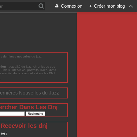
Connexion
+
Créer mon blog
les dernières nouvelles du jazz
ption
: actualité du jazz, chroniques des
du mois, interviews, portraits, livres, dvds,
'essentiel du jazz actuel est sur les DNJ.
t
ernières Nouvelles du Jazz
ercher Dans Les Dnj
Recevoir les dnj
ici !