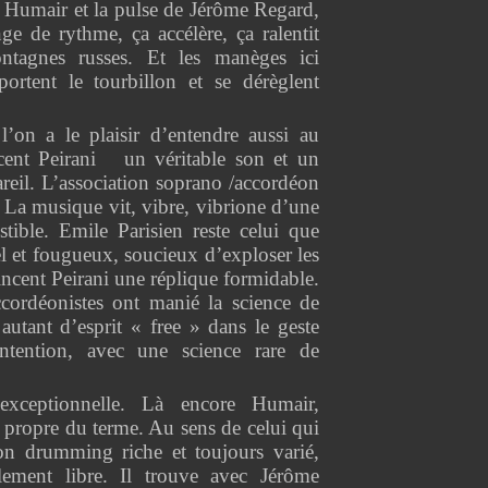
l Humair et la pulse de Jérôme Regard,
ge de rythme, ça accélère, ça ralentit
agnes russes. Et les manèges ici
ortent le tourbillon et se dérèglent
l’on a le plaisir d’entendre aussi au
ncent Peirani un véritable son et un
areil. L’association soprano /accordéon
 La musique vit, vibre, vibrione d’une
sistible. Emile Parisien reste celui que
iel et fougueux, soucieux d’exploser les
Vincent Peirani une réplique formidable.
cordéonistes ont manié la science de
autant d’esprit « free » dans le geste
ntention, avec une science rare de
xceptionnelle. Là encore Humair,
 propre du terme. Au sens de celui qui
son drumming riche et toujours varié,
alement libre. Il trouve avec Jérôme