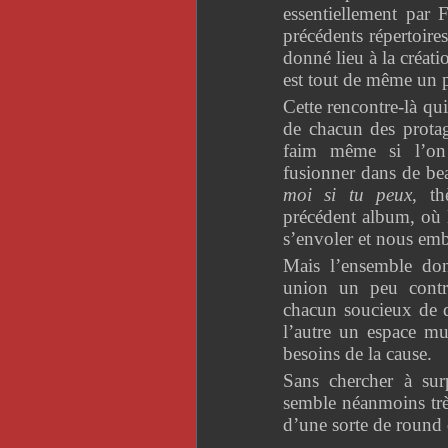
essentiellement par 
précédents répertoires
donné lieu à la créati
est tout de même un
Cette rencontre-là qu
de chacun des protag
faim même si l’on 
fusionner dans de b
moi si tu peux
, t
précédent album, où 
s’envoler et nous emb
Mais l’ensemble do
union un peu contr
chacun soucieux de d
l’autre un espace mu
besoins de la cause.
Sans chercher à sur
semble néanmoins très
d’une sorte de round 