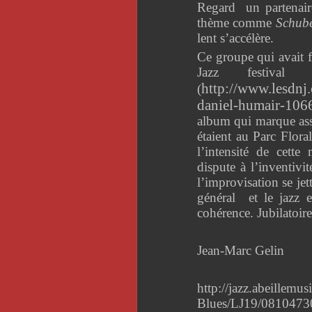
Regard un partenaire
thème comme
Schube
lent s’accélère.
Ce groupe qui avait f
Jazz festival
http://www.lesdnj.
(
daniel-humair-106
album qui marque ass
étaient au Parc Flora
l’intensité de cette
dispute à l’inventivi
l’improvisation se je
général et le jazz 
cohérence. Jubilatoire
Jean-Marc Gelin
http://jazz.abeillemu
Blues/LJ19/08104730