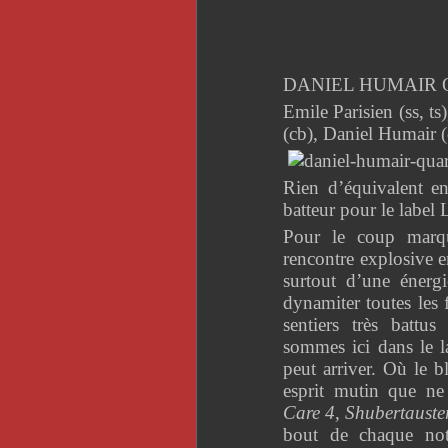
DANIEL HUMAIR QU
Emile Parisien (ss, t
(cb), Daniel Humair 
Rien d’équivalent e
batteur pour le label 
Pour le coup marqu
rencontre explosive e
surtout d’une énerg
dynamiter toutes les 
sentiers très battu
sommes ici dans le l
peut arriver. Où le b
esprit mutin que ne
Care 4
,
Shubertauste
bout de chaque not