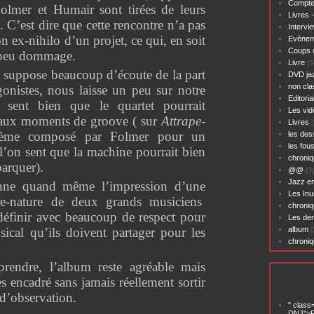
Compte
Folmer et Humair sont tirées de leurs
Livres 
. C’est dire que cette rencontre n’a pas
Intervi
on ex-nihilo d’un projet, ce qui, en soit
Evènem
Coups 
 peu dommage.
Livre
(5
i suppose beaucoup d’écoute de la part
DVD ja
non cl
onistes, nous laisse un peu sur notre
Editoria
sent bien que le quartet pourrait
Les vid
eaux moments de groove ( sur
Attrape-
Livres
(
hème composé par Folmer pour un
les des
les fou
l’on sent que la machine pourrait bien
chroniq
arquer).
@@
(3)
Jazz en
nne quand même l’impression d’une
Les Inu
e-nature de deux grands musiciens
chroniq
éfinir avec beaucoup de respect pour
Les der
sical qu’ils doivent partager pour les
album
(
chroni
prendre, l’album reste agréable mais
 encadré sans jamais réellement sortir
d’observation.
" class
DNJ">P