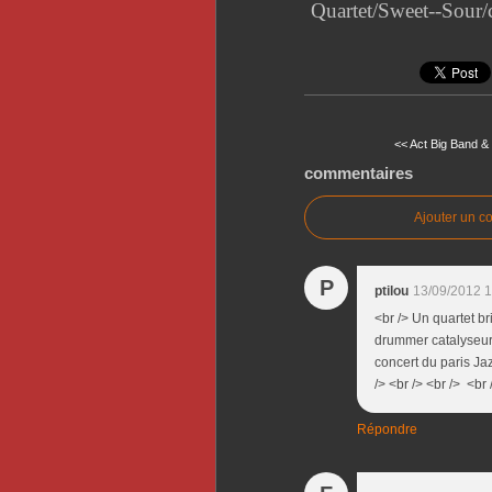
Quartet/Sweet--Sour/
<< Act Big Band 
commentaires
Ajouter un c
P
ptilou
13/09/2012 1
<br /> Un quartet bri
drummer catalyseur 
concert du paris Jaz
/> <br /> <br /> <br 
Répondre