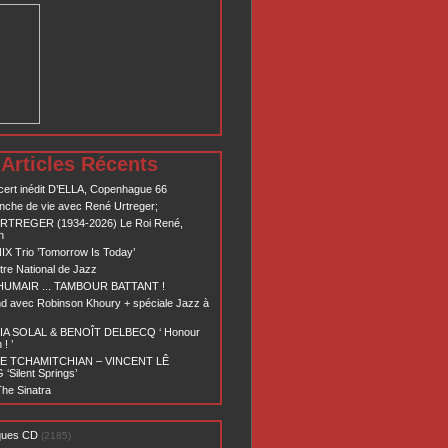
Articles Récents
ert inédit D’ELLA, Copenhague 66
nche de vie avec René Urtreger;
RTREGER (1934-2026) Le Roi René,
n
X Trio ’Tomorrow Is Today’
re National de Jazz
 HUMAIR ... TAMBOUR BATTANT !
d avec Robinson Khoury + spéciale Jazz à
A SOLAL & BENOÎT DELBECQ ‘ Honour
! ’
E TCHAMITCHIAN – VINCENT LÊ
Silent Springs’
he Sinatra
ques CD
(2185)