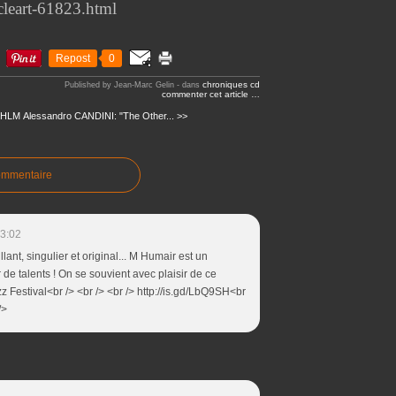
cleart-61823.html
Repost
0
chroniques cd
Published by Jean-Marc Gelin
-
dans
commenter cet article
…
& HLM
Alessandro CANDINI: "The Other... >>
ommentaire
3:02
llant, singulier et original... M Humair est un
de talents ! On se souvient avec plaisir de ce
z Festival<br /> <br /> <br /> http://is.gd/LbQ9SH<br
/>