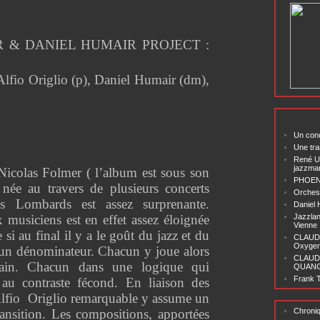
 & DANIEL HUMAIR PROJECT :
Alfio Origlio (p), Daniel Humair (dm),
Un conc
Une tra
René U
jazzma
 Nicolas Folmer ( l’album est sous son
PHOENI
 née au travers de plusieurs concerts
Orchest
 Lombards est assez surprenante.
Daniel
 musiciens est en effet assez éloignée
Jazzlan
Vienne
si au final il y a le goût du jazz et du
CLAUDI
Oxygen 
 dénominateur. Chacun y joue alors
CLAUD
rain. Chacun dans une logique qui
QUANG ‘
Frank T
 au contraste fécond. En liaison des
 Alfio Origlio remarquable y assume un
ransition. Les compositions, apportées
Chroni