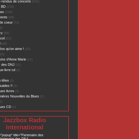
-rendus de concerts
(231)
- BD
(155)
ews
(109)
ents
(99)
de coeur
(72)
8)
zz
(56)
assé
(52)
l
(49)
éos qu'on aime !
(22)
15)
sins d'Anne Marie
(13)
s des DNJ
(11)
ue livre cd
(4)
 têtes
(3)
sables !!
(3)
ues livres
(3)
nières Nouvelles du Blues
(2)
2)
ques CD
(1)
Jazzbox Radio
International
="popup" title="Partenaire des
artenaire des DNJ