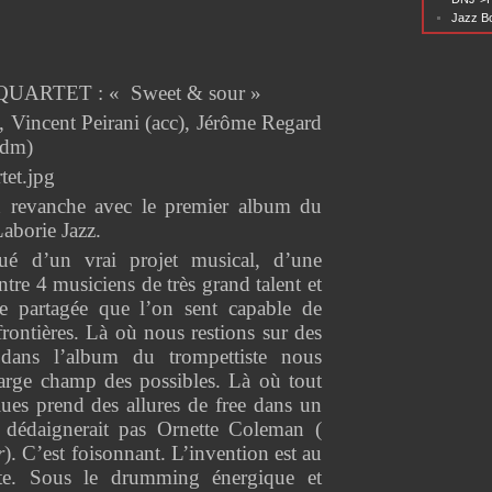
Jazz Bo
ARTET : « Sweet & sour »
s), Vincent Peirani (acc), Jérôme Regard
(dm)
n revanche avec le premier album du
Laborie Jazz.
é d’un vrai projet musical, d’une
ntre 4 musiciens de très grand talent et
ie partagée que l’on sent capable de
frontières. Là où nous restions sur des
s dans l’album du trompettiste nous
arge champ des possibles. Là où tout
lues prend des allures de free dans un
 dédaignerait pas Ornette Coleman (
r
). C’est foisonnant. L’invention est au
e. Sous le drumming énergique et