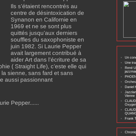
Ils s’étaient rencontrés au
centre de désintoxication de
Synanon en Californie en
1969 et ne se sont plus
quittés jusqu’aux derniers
souffles du saxophoniste en
juin 1982. Si Laurie Pepper
avait largement contribué à
Un conc
aider Art dans l’écriture de sa
Une tra
ie ( Straight Life), c’este elle qui
René U
jazzma
 la sienne, sans fard et sans
PHOENI
re aussi passionnant
Orchest
Daniel
Jazzlan
Vienne
CLAUDI
ie Pepper......
Oxygen 
CLAUD
QUANG ‘
Frank T
Chroni