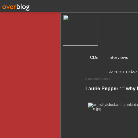
CDs
Interviews
<< CHOLET KÄNZIG
2 novembre 2014
Laurie Pepper : " why 