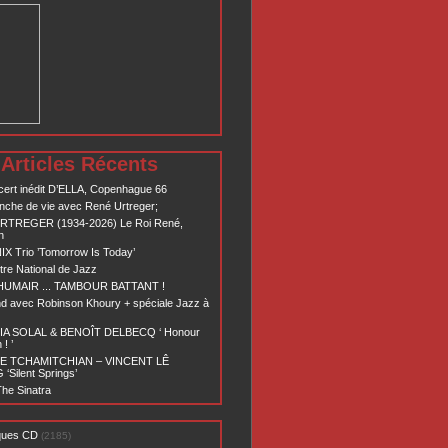
Articles Récents
ert inédit D’ELLA, Copenhague 66
nche de vie avec René Urtreger;
RTREGER (1934-2026) Le Roi René,
n
X Trio ’Tomorrow Is Today’
re National de Jazz
 HUMAIR ... TAMBOUR BATTANT !
d avec Robinson Khoury + spéciale Jazz à
A SOLAL & BENOÎT DELBECQ ‘ Honour
! ’
E TCHAMITCHIAN – VINCENT LÊ
Silent Springs’
he Sinatra
ques CD
(2185)