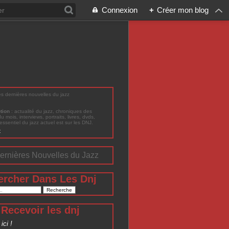
Connexion
+
Créer mon blog
les dernières nouvelles du jazz
ption
: actualité du jazz, chroniques des
du mois, interviews, portraits, livres, dvds,
'essentiel du jazz actuel est sur les DNJ.
t
ernières Nouvelles du Jazz
ercher Dans Les Dnj
Recevoir les dnj
ici !