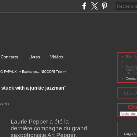
Concerts
Livres
Vidéos
Blog
: 
Descri
sorties 
 PAPAUX : « Exchange...
NICODRI Trio >>
cds... L
Contac
I stuck with a junkie jazzman"
Les D
Ch
Laurie Pepper a été la
dernière compagne du grand
cliquez 
saxophoniste Art Pepper.