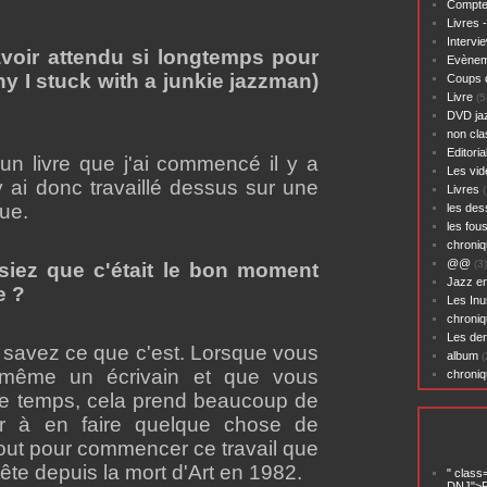
Compte
Livres 
Intervi
voir attendu si longtemps pour
Evènem
Why I stuck with a junkie jazzman)
Coups 
Livre
(5
DVD ja
non cl
Editoria
 un livre que j'ai commencé il y a
Les vid
y ai donc travaillé dessus sur une
Livres
(
ue.
les des
les fou
chroniq
@@
(3)
iez que c'était le bon moment
Jazz en
e ?
Les Inu
chroniq
Les der
 savez ce que c'est. Lorsque vous
album
(
 même un écrivain et que vous
chroni
 le temps, cela prend beaucoup de
er à en faire quelque chose de
tout pour commencer ce travail que
tête depuis la mort d'Art en 1982.
" class
DNJ">P