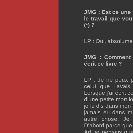
JMG : Est ce une 
le travail que vou
(*) ?
LP : Oui, absolume
JMG : Comment v
écrit ce livre ?
LP : Je ne peux 
celui que j'avais 
Lorsque j'ai écrit c
d'une petite mort l
je le dis dans mon li
jamais eu dans ma
autre chose. Je
D'abord parce que l
Art, je pensais que