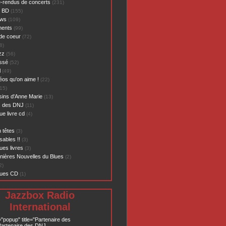
-rendus de concerts
(231)
- BD
(155)
ews
(109)
ents
(99)
de coeur
(72)
8)
zz
(56)
assé
(52)
l
(49)
éos qu'on aime !
(22)
15)
sins d'Anne Marie
(13)
s des DNJ
(11)
ue livre cd
(4)
 têtes
(3)
sables !!
(3)
ues livres
(3)
nières Nouvelles du Blues
(2)
2)
ques CD
(1)
Jazzbox Radio
International
="popup" title="Partenaire des
artenaire des DNJ