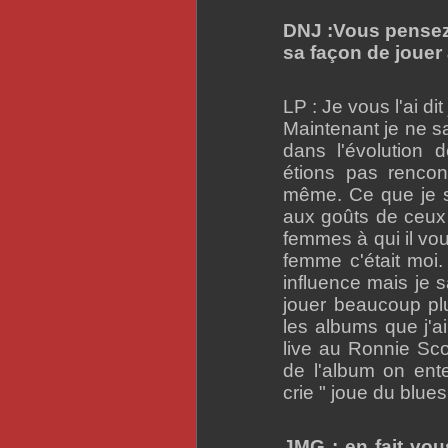
DNJ :Vous pensez
sa façon de jouer
LP : Je vous l'ai di
Maintenant je ne sa
dans l'évolution
étions pas rencont
même. Ce que je sai
aux goûts de ceux q
femmes à qui il vou
femme c'était moi.
influence mais je 
jouer beaucoup pl
les albums que j'a
live au Ronnie Sco
de l'album on ent
crie " joue du blues 
JMG : en fait vo