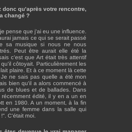
 donc qu'après votre rencontre,
 a changé ?
t je pense que j'ai eu une influence.
urai jamais ce qui se serait passé
 de sa musique si nous ne nous
rés. Peut être aurait elle été la
s c'est que Art était très attentif
u'il côtoyait. Particulièrement les
lait plaire. Et à ce moment là cette
 Je ne sais pas quelle a été mon
sais bien qu'il a alors commencé à
us de blues et de ballades. Dans
i récemment édité, il y en a un en
tt en 1980. A un moment, à la fin
end une femme dans la salle qui
!". C'était moi.
us êtes devenue le vrai manager