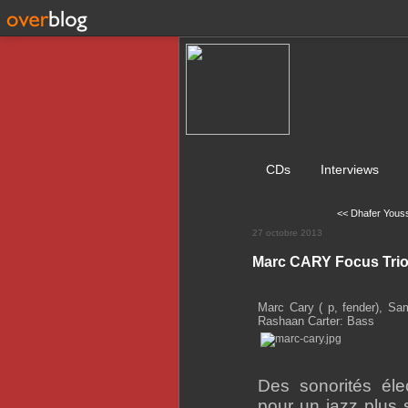
CDs
Interviews
<< Dhafer Youss
27 octobre 2013
Marc CARY Focus Trio 
Marc Cary ( p, fender), Sam
Rashaan Carter: Bass
Des sonorités éle
pour un jazz plus s