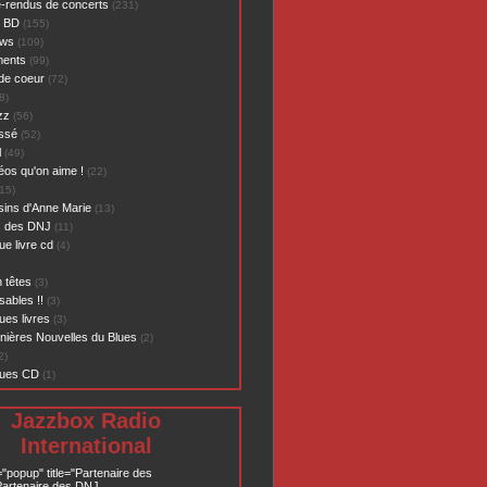
-rendus de concerts
(231)
- BD
(155)
ews
(109)
ents
(99)
de coeur
(72)
8)
zz
(56)
assé
(52)
l
(49)
éos qu'on aime !
(22)
15)
sins d'Anne Marie
(13)
s des DNJ
(11)
ue livre cd
(4)
 têtes
(3)
sables !!
(3)
ues livres
(3)
nières Nouvelles du Blues
(2)
2)
ques CD
(1)
Jazzbox Radio
International
="popup" title="Partenaire des
artenaire des DNJ