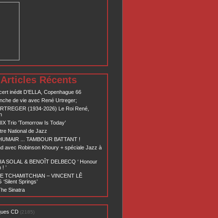
Articles Récents
ert inédit D’ELLA, Copenhague 66
nche de vie avec René Urtreger;
RTREGER (1934-2026) Le Roi René,
n
X Trio ’Tomorrow Is Today’
re National de Jazz
 HUMAIR ... TAMBOUR BATTANT !
d avec Robinson Khoury + spéciale Jazz à
A SOLAL & BENOÎT DELBECQ ‘ Honour
! ’
E TCHAMITCHIAN – VINCENT LÊ
Silent Springs’
he Sinatra
ques CD
(2185)