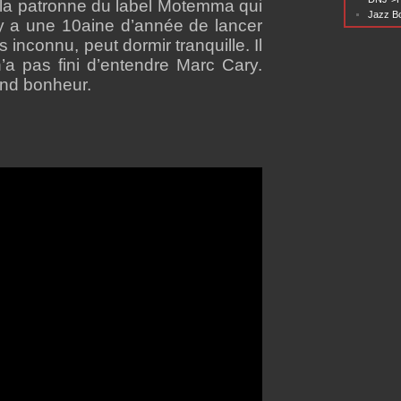
la patronne du label Motemma qui
Jazz Bo
 il y a une 10aine d’année de lancer
 inconnu, peut dormir tranquille. Il
n’a pas fini d’entendre Marc Cary.
and bonheur.