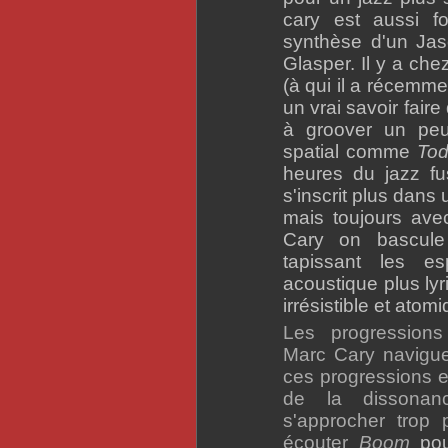
cary est aussi fo
synthèse d'un Ja
Glasper. Il y a che
(à qui il a récemm
un vrai savoir fai
à groover un peu
spatial comme
Tod
heures du jazz fu
s'inscrit plus dans
mais toujours av
Cary on bascule
tapissant les e
acoustique plus lyr
irrésistible et atom
Les progressions
Marc Cary navigue 
ces progressions et
de la dissonan
s'approcher trop 
écouter
Boom
pou