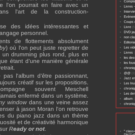
Compte
e l'on pour
rait en faire avec un
Livres 
s l'art de la construction-
Intervi
Evènem
Coups 
se des idées intéressantes et
Livre
(5
langage personnel.
DVD ja
non cl
nts de flottements absolument
Editoria
by
) où l'on peut juste regretter de
Les vid
Livres
(
 un drumming plus rond, plus en
les des
que étant d’une manière générale
les fou
etrait.
chroniq
@@
(3)
pas l'album d’être passionnant,
Jazz en
oujours créatif sur les propositions.
Les Inu
ompagne souvent Meschell
chroniq
Les der
 jamais enfermé dans un système.
album
(
my window
dans une veine assez
chroni
penser à jason Moran l'on retrouve
res du piano jazz dans un thème
tuosité et de créativité harmonique
 sur
R
eady or not
.
" class
DNJ">P