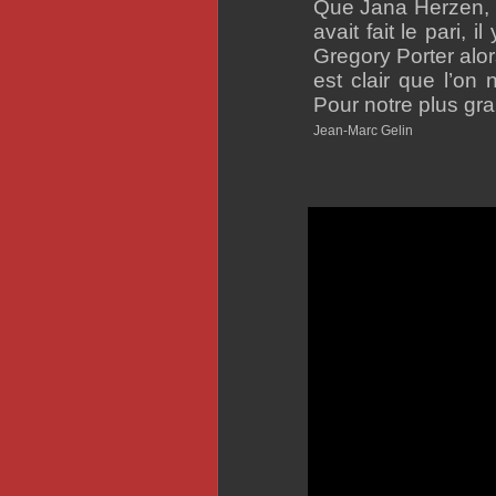
Que Jana Herzen, 
avait fait le pari,
Gregory Porter alors
est clair que l’on 
Pour notre plus gr
Jean-Marc Gelin