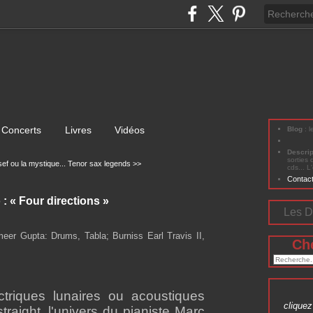
Concerts
Livres
Vidéos
Blog
: 
Descri
sorties 
ef ou la mystique...
Tenor sax legends >>
cds... L
Contac
: « Four directions »
Les D
eer Gupta: Drums, Tabla; Burniss Earl Travis II,
Ch
ctriques lunaires ou acoustiques
cliquez 
traight, l'univers du pianiste Marc