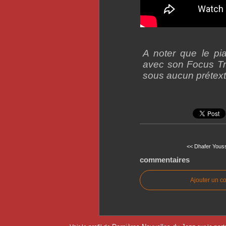
A noter que le p
avec son Focus Tr
sous aucun prétex
<< Dhafer Youss
commentaires
Ajouter un c