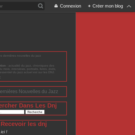
Connexion
+
Créer mon blog
les dernières nouvelles du jazz
ption
: actualité du jazz, chroniques des
du mois, interviews, portraits, livres, dvds,
'essentiel du jazz actuel est sur les DNJ.
t
ernières Nouvelles du Jazz
ercher Dans Les Dnj
Recevoir les dnj
ici !