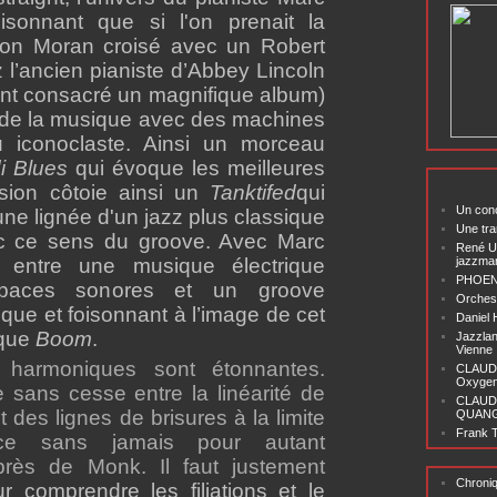
isonnant que si l'on prenait la
son Moran croisé avec un Robert
z l’ancien pianiste d’Abbey Lincoln
ent consacré un magnifique album)
re de la musique avec des machines
 iconoclaste. Ainsi un morceau
i Blues
qui évoque les meilleures
sion côtoie ainsi un
Tanktifed
qui
Un conc
 une lignée d'un jazz plus classique
Une tra
ec ce sens du groove. Avec Marc
René U
 entre une musique électrique
jazzma
PHOENI
spaces sonores et un groove
Orchest
ique et foisonnant à l’image de cet
Daniel
ique
Boom
.
Jazzlan
Vienne
 harmoniques sont étonnantes.
CLAUDI
Oxygen 
sans cesse entre la linéarité de
CLAUD
 des lignes de brisures à la limite
QUANG ‘
Frank T
ce sans jamais pour autant
près de Monk. Il faut justement
Chroni
r comprendre les filiations et le