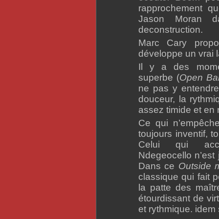
rapprochement qu
Jason Moran dan
deconstruction.
Marc Cary propo
développe un vrai 
Il y a des mome
superbe (
Open Ba
ne pas y entendre
douceur, la rythmi
assez timide et en r
Ce qui n’empêche 
toujours inventif, t
Celui qui acc
Ndegeocello n’est
Dans ce
Outside 
classique qui fait 
la patte des maît
étourdissant de vir
et rythmique. idem