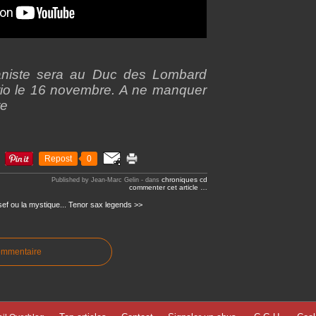
ianiste sera au Duc des Lombard
io le 16 novembre. A ne manquer
te
Repost
0
chroniques cd
Published by Jean-Marc Gelin
-
dans
commenter cet article
…
ef ou la mystique...
Tenor sax legends >>
ommentaire