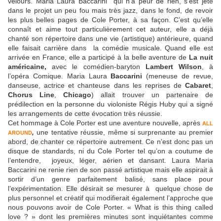
velours. Maria Laura Baccarini qui n’a peur de rien, s’est jeté
dans le projet un peu fou mais très jazz, dans le fond, de revoir
les plus belles pages de Cole Porter, à sa façon. C’est qu’elle
connaît et aime tout particulièrement cet auteur, elle a déjà
chanté son répertoire dans une vie (artistique) antérieure, quand
elle faisait carrière dans la comédie musicale. Quand elle est
arrivée en France, elle a participé à la belle aventure de
La nuit
américaine,
avec le comédien-baryton
Lambert Wilson
, à
l’opéra Comique. Maria Laura
Baccarini
(meneuse de revue,
danseuse, actrice et chanteuse dans les reprises de
Cabaret
,
Chorus Line
,
Chicago
) allait trouver un partenaire de
prédilection en la personne du violoniste Régis Huby qui a signé
les arrangements de cette évocation très réussie.
Cet hommage à Cole Porter est une aventure nouvelle, après
ALL
,
une tentative réussie, même si surprenante au premier
AROUND
abord, de chanter ce répertoire autrement. Ce n’est donc pas un
disque de standards, ni du Cole Porter tel qu’on a coutume de
l’entendre, joyeux, léger, aérien et dansant. Laura Maria
Baccarini ne renie rien de son passé artistique mais elle aspirait à
sortir d’un genre parfaitement balisé, sans place pour
l’expérimentation. Elle désirait se mesurer à quelque chose de
plus personnel et créatif qui modifierait également l’approche que
nous pouvons avoir de Cole Porter. « What is this thing called
love ? » dont les premières minutes sont inquiétantes comme