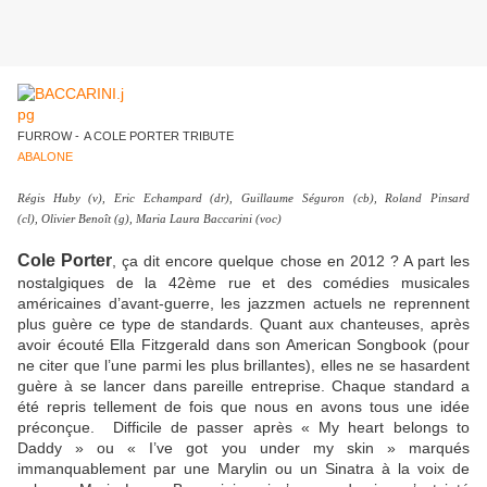
FURROW -
A COLE PORTER TRIBUTE
ABALONE
Régis Huby (v), Eric Echampard (dr), Guillaume Séguron (cb), Roland Pinsard
(cl), Olivier Benoît (g), Maria Laura Baccarini (voc)
Cole Porter
, ça dit encore quelque chose en 2012 ? A part les
nostalgiques de la 42ème rue et des comédies musicales
américaines d’avant-guerre, les jazzmen actuels ne reprennent
plus guère ce type de standards. Quant aux chanteuses, après
avoir écouté Ella Fitzgerald dans son American Songbook (pour
ne citer que l’une parmi les plus brillantes), elles ne se hasardent
guère à se lancer dans pareille entreprise. Chaque standard a
été repris tellement de fois que nous en avons tous une idée
préconçue. Difficile de passer après « My heart belongs to
Daddy » ou « I’ve got you under my skin » marqués
immanquablement par une Marylin ou un Sinatra à la voix de