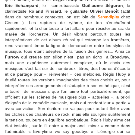
Eric Echampard
, le contrebassiste
Guillaume Séguron
, le
clarinettiste
Roland Pinsard,
le guitariste
Olivier Benoît
(actif
dans de nombreux contextes, on est loin de
chez
Serendipity
Circum ). Les ruptures de rythme, de ton s’enchaînent
rapidement et la chanteuse a fort affaire pour résister au raz de
marée de l’orchestre. Un désir vibrant parcourt toutes les
interprétations de cet album réussi qui estompe les frontières,
rend vraiment ténue la ligne de démarcation entre les styles de
musique, tous étant adeptes de la fusion des genres... Ainsi ce
Furrow
qui creuse son sillon n’est pas un écho à Broadway,
mais une expérience autrement complexe, où le choix des
musiques s'est fait sur de nombreux titres, des heures d'écoute
et de partage pour « réinventer » ces mélodies. Régis Huby a
étudié toutes les versions imaginables des titres choisis et, pour
interpréter ses arrangements et s’adapter à son esthétique, s’est
entouré de musiciens que l’on aime tout particulièrement, qui
officient sur les scènes de musiques plus « actuelles », a priori
éloignés de la comédie musicale, mais qui rendent leur « partie »
avec conviction. Son écriture ne va pas pour autant flirter avec
les clichés des chanteurs de rock, mais elle souligne subtilement
la tension, toujours en équilibre acrobatique. Régis Huby aime cet
état instable, sur le fil entre « major and minor » comme dans
l’admirable « Everytime we say goodbye ». L’énergie qui se