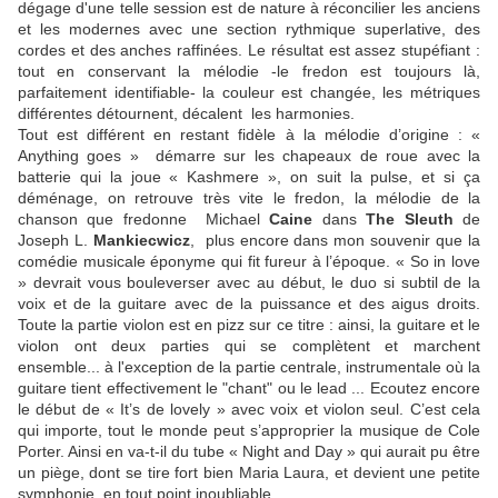
dégage d'une telle session est de nature à réconcilier les anciens
et les modernes avec une section rythmique superlative, des
cordes et des anches raffinées. Le résultat est assez stupéfiant :
tout en conservant la mélodie -le fredon est toujours là,
parfaitement identifiable- la couleur est changée, les métriques
différentes détournent, décalent les harmonies.
Tout est différent en restant fidèle à la mélodie d’origine : «
Anything goes » démarre sur les chapeaux de roue avec la
batterie qui la joue « Kashmere », on suit la pulse, et si ça
déménage, on retrouve très vite le fredon, la mélodie de la
chanson que fredonne Michael
Caine
dans
The Sleuth
de
Joseph L.
Mankiecwicz
, plus encore dans mon souvenir que la
comédie musicale éponyme qui fit fureur à l’époque. « So in love
» devrait vous bouleverser avec au début, le duo si subtil de la
voix et de la guitare avec de la puissance et des aigus droits.
Toute la partie violon est en pizz sur ce titre : ainsi, la guitare et le
violon ont deux parties qui se complètent et marchent
ensemble... à l'exception de la partie centrale, instrumentale où la
guitare tient effectivement le "chant" ou le lead ... Ecoutez encore
le début de « It’s de lovely » avec voix et violon seul. C’est cela
qui importe, tout le monde peut s’approprier la musique de Cole
Porter. Ainsi en va-t-il du tube « Night and Day » qui aurait pu être
un piège, dont se tire fort bien Maria Laura, et devient une petite
symphonie, en tout point inoubliable.