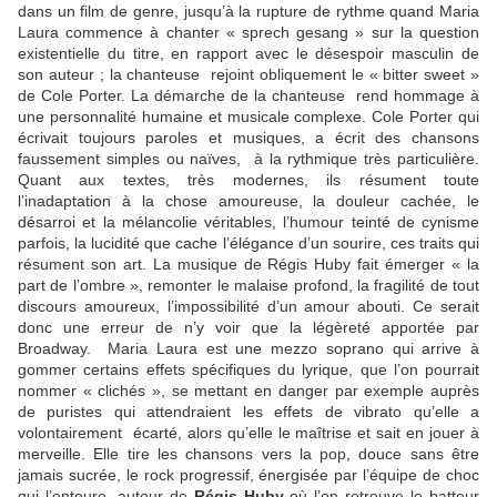
dans un film de genre, jusqu’à la rupture de rythme quand Maria
Laura commence à chanter « sprech gesang » sur la question
existentielle du titre, en rapport avec le désespoir masculin de
son auteur ; la chanteuse rejoint obliquement le « bitter sweet »
de Cole Porter. La démarche de la chanteuse rend hommage à
une personnalité humaine et musicale complexe. Cole Porter qui
écrivait toujours paroles et musiques, a écrit des chansons
faussement simples ou naïves, à la rythmique très particulière.
Quant aux textes, très modernes, ils résument toute
l’inadaptation à la chose amoureuse, la douleur cachée, le
désarroi et la mélancolie véritables, l’humour teinté de cynisme
parfois, la lucidité que cache l’élégance d’un sourire, ces traits qui
résument son art. La musique de Régis Huby fait émerger « la
part de l’ombre », remonter le malaise profond, la fragilité de tout
discours amoureux, l’impossibilité d’un amour abouti. Ce serait
donc une erreur de n’y voir que la légèreté apportée par
Broadway. Maria Laura est une mezzo soprano qui arrive à
gommer certains effets spécifiques du lyrique, que l’on pourrait
nommer « clichés », se mettant en danger par exemple auprès
de puristes qui attendraient les effets de vibrato qu’elle a
volontairement écarté, alors qu’elle le maîtrise et sait en jouer à
merveille. Elle tire les chansons vers la pop, douce sans être
jamais sucrée, le rock progressif, énergisée par l’équipe de choc
qui l’entoure, autour de
Régis Huby
où l’on retrouve le batteur