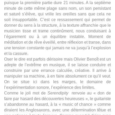
puisque la première partie dure 21 minutes. A la septième
minute de cette même plage sans nom, un son persistant
et saturé s’élève, qui vrille les oreilles sans que cela ne
soit insupportable. C’est ce ressassement qui permet de
donner du sens à la structure, à la texture affranchie que le
musicien tisse et trame continûment, nous conduisant à
l’égarement ou à un équilibre instable. Moment de
méditation et de rêve éveillé, entre réflexion et transe, dans
une tension constante qui jamais ne va jusqu’à l’explosion
et la cassure.
Oser le dire est parfois dérisoire mais Olivier Benoît est un
adepte de l’extrême en musique, il se laisse conduire et
construire par une errance calculée, créative. Il arrive à
manipuler sa machine, à en faire absolument ce qu’il veut.
On se situe ici dans les marges, le domaine de
l’expérimentation sonore, l’expérience des limites.
Comme le joli mot de
Serendipity
renvoie au « don de
faire par hasard des découvertes heureuses », le guitariste
s’abandonne au hasard, à la « music of chance » comme
diraient les Anglosaxons, avec une détermination têtue et