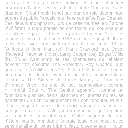
succès dès sa première édition et allait influencer
beaucoup d’autres festivals dont celui de Montreux, 7 ans
plus tard. C’est Frank Ténot qui joua un rôle déterminant
auprès du public français pour faire connaître Ray Charles.
Ses débuts triomphants, lors de cette tournée en Europe
révélèrent la large palette de son talent, qui couvrait tous
les styles le jazz, le blues, la pop de Tin Pan Alley, les
rythmes latins et bien sûr le R&B mâtiné de gospel ! Il vint
à Antibes avec son orchestre de 8 musiciens (Philip
Guilbeau et John Hunt (tp), Hank Crawford (as), David
“Fathead” Newman (fl& ts), Leroy Cooper (bs), Edgar Willis
(b), Bruno Carr (dm)) et ses chanteuses qui allaient
devenir très célèbres The Raelettes. Ray Charles joua
quatre soirs à Antibes, les 18, 19, 21 et 22 Juillet et chacun
des concerts débute avec un ou deux instrumentaux
comme « The Story » de James Moody, « Doodlin »
d’Horace Silver, ou une de ses compositions comme
« Hornful Soul ». The Genius apparaît comme un
formidable pianiste, dents blanches et lunettes noires, se
dandinant un rien comiquement sur son tabouret. Puis il
chante jusqu’à la transe, de sa voix traînante et sensuelle,
presque suave ce « With you on my mind » que répètent
ses choristes inlassablement. Cette langueur du sud
n’éteint pas la formidable énergie toute électrique, et ce
sens canaille du blues urbain. Jazz, blues et soul, il a un