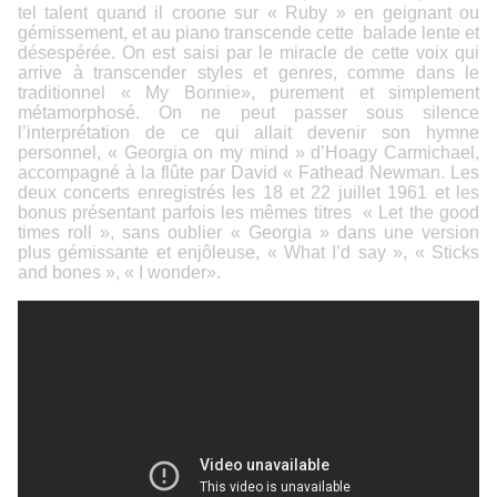
tel talent quand il croone sur « Ruby » en geignant ou
gémissement, et au piano transcende cette balade lente et
désespérée. On est saisi par le miracle de cette voix qui
arrive à transcender styles et genres, comme dans le
traditionnel « My Bonnie», purement et simplement
métamorphosé. On ne peut passer sous silence
l’interprétation de ce qui allait devenir son hymne
personnel, « Georgia on my mind » d’Hoagy Carmichael,
accompagné à la flûte par David « Fathead Newman. Les
deux concerts enregistrés les 18 et 22 juillet 1961 et les
bonus présentant parfois les mêmes titres « Let the good
times roll », sans oublier « Georgia » dans une version
plus gémissante et enjôleuse, « What I’d say », « Sticks
and bones », « I wonder».