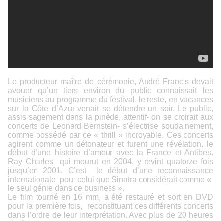
Le producteur maître de cérémonie, André Francis devait
avouer qu’un tiers environ du public connaissait les
musiciens au programme du festival, le reste, en vacances
sur la Côte d’Azur venait se détendre un soir. Le public,
assis sagement dans la pinède, attentif- on se croirait aux
concerts de Leonard Bernstein- s’électrise soudainement,
comme possédé par ce « thrill » incroyable. Ces concerts
agirent comme un détonateur et furent une révélation, le
début d’une histoire d’amour avec la France et Antibes.
Ray Charles qui mourut en 2004, y revint quatorze fois
jusqu’en 2001. C’est le début d’une reconnaissance
internationale pour celui que Sinatra considérait comme «
le seul génie dans ce business ».
Le film tourné en 16 mm, a été restauré et sort en DVD
pour la première fois, reconstituant ces différents concerts
dans l’ordre de leur interprétation. Avec plus de 20 heures