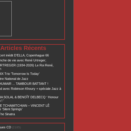
Articles Récents
ert inédit D’ELLA, Copenhague 66
nche de vie avec René Urtreger;
RTREGER (1934-2026) Le Roi René,
n
X Trio ’Tomorrow Is Today’
re National de Jazz
 HUMAIR ... TAMBOUR BATTANT !
d avec Robinson Khoury + spéciale Jazz à
A SOLAL & BENOÎT DELBECQ ‘ Honour
! ’
E TCHAMITCHIAN – VINCENT LÊ
Silent Springs’
he Sinatra
ques CD
(2185)