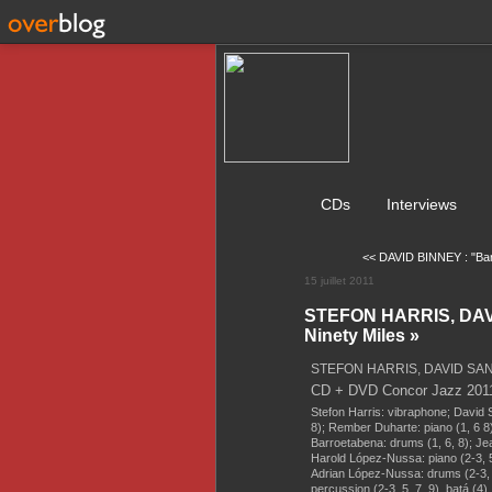
CDs
Interviews
<< DAVID BINNEY : "Bar
15 juillet 2011
STEFON HARRIS, DAV
Ninety Miles »
STEFON HARRIS, DAVID SANC
CD + DVD Concor Jazz 201
Stefon Harris: vibraphone; David 
8); Rember Duharte: piano (1, 6 8)
Barroetabena: drums (1, 6, 8); Je
Harold López-Nussa: piano (2-3, 5
Adrian López-Nussa: drums (2-3, 
percussion (2-3, 5, 7, 9), batá (4).