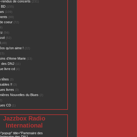
-rendus de concerts
(231)
- BD
(155)
ews
(109)
ents
(99)
de coeur
(72)
8)
zz
(56)
assé
(52)
l
(49)
éos qu'on aime !
(22)
15)
sins d'Anne Marie
(13)
s des DNJ
(11)
ue livre cd
(4)
 têtes
(3)
sables !!
(3)
ues livres
(3)
nières Nouvelles du Blues
(2)
2)
ques CD
(1)
Jazzbox Radio
International
="popup" title="Partenaire des
artenaire des DNJ