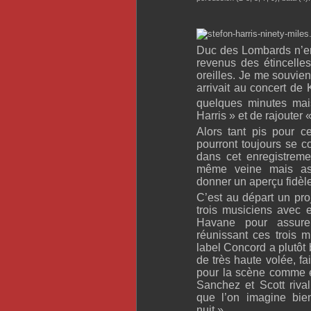
Duc des Lombards n’en
revenus des étincelle
oreilles. Je me souvien
arrivait au concert de 
quelques minutes mais
Harris » et de rajouter «
Alors tant pis pour c
pourront toujours se c
dans cet enregistreme
même veine mais ass
donner un aperçu fidèle
C’est au départ un pro
trois musiciens avec 
Havane pour assurer
réunissant ces trois 
label Concord a plutôt 
de très haute volée, fai
pour la scène comme 
Sanchez et Scott riva
que l’on imagine bien
nuit ».