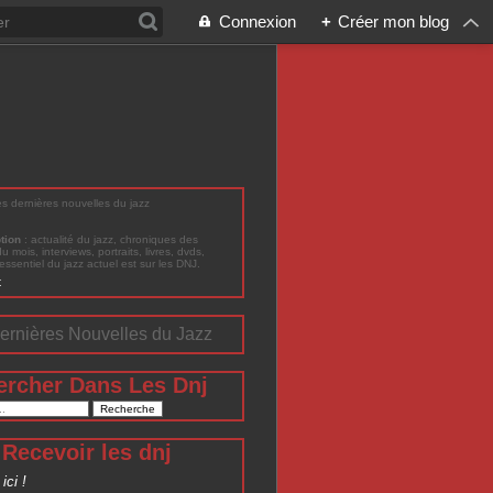
Connexion
+
Créer mon blog
les dernières nouvelles du jazz
ption
: actualité du jazz, chroniques des
du mois, interviews, portraits, livres, dvds,
'essentiel du jazz actuel est sur les DNJ.
t
ernières Nouvelles du Jazz
ercher Dans Les Dnj
Recevoir les dnj
ici !