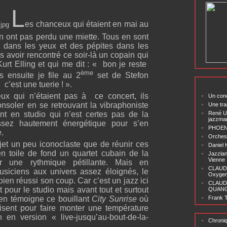
L
es chanceux qui étaient en mai au
 ont pas perdu une miette. Tous en sont
s dans les yeux et des pépites dans les
s avoir rencontré ce soir-là un copain qui
Kurt Elling et qui me dit : « bon je reste
ème
 ensuite je file au 2
set de Stefon
 c’est une tuerie ! ».
eux qui n’étaient pas à ce concert, ils
Un conc
onsoler en se retrouvant la vibraphoniste
Une tra
nt en studio qui n’est certes pas de la
René U
jazzma
ez hautement énergétique pour s’en
PHOENI
.
Orchest
jet un peu iconoclaste que de réunir ces
Daniel
en toile de fond un quartet cubain de la
Jazzlan
Vienne
 une rythmique pétillante. Mais en
CLAUDI
musiciens aux univers assez éloignés, le
Oxygen 
bien réussi son coup. Car c’est un jazz ici
CLAUD
t pour le studio mais avant tout et surtout
QUANG ‘
en témoigne ce bouillant
City Sunrise
où
Frank T
lisent pour faire monter une température
 en version « live-jusqu’au-bout-de-la-
Chroni