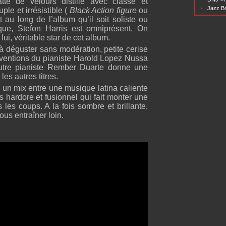
tte de velours distille avec classe et
Jazz Bo
le et irrésistible (
Black Action figure
ou
ut au long de l’album qu’il soit soliste ou
ique, Stefon Harris est omniprésent. On
ui, véritable star de cet album.
à déguster sans modération, petite cerise
erventions du pianiste Harold Lopez Nussa
’autre pianiste Rember Duarte donne une
les autres titres.
à un mix entre une musique latina caliente
s hardore et fusionnel qui fait monter une
les coups. A la fois sombre et brillante,
ous entraîner loin.