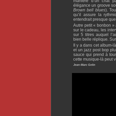
manière d’un chat pa
élégance un groove soup
Brown bell blues
). To
qu’il assure la rythm
entendrait presque que l
Autre petit « bonbon » 
sur le cadeau, les int
sur 5 titres auquel l
bien belle réplique. Sur 
Il y a dans cet album-l
et un jazz post bop plu
sauce qui prend à tous 
cette musique-là peut v
Jean-Marc Gelin