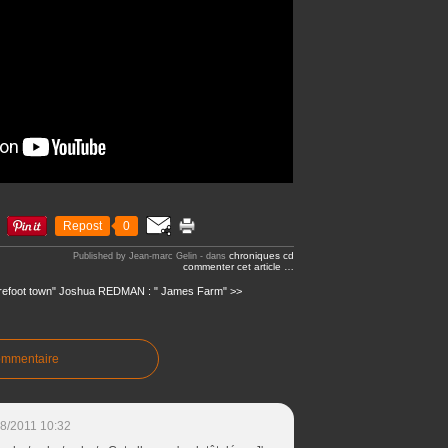
Repost
0
chroniques cd
Published by Jean-marc Gelin
-
dans
commenter cet article
…
efoot town"
Joshua REDMAN : " James Farm" >>
ommentaire
8/2011 10:32