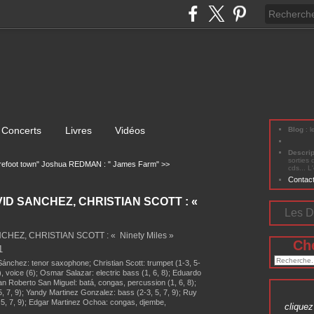
Concerts
Livres
Vidéos
Blog
: 
Descri
sorties 
efoot town"
Joshua REDMAN : " James Farm" >>
cds... L
Contac
ID SANCHEZ, CHRISTIAN SCOTT : «
Les D
HEZ, CHRISTIAN SCOTT : « Ninety Miles »
Ch
1
Sánchez: tenor saxophone; Christian Scott: trumpet (1-3, 5-
, voice (6); Osmar Salazar: electric bass (1, 6, 8); Eduardo
an Roberto San Miguel: batá, congas, percussion (1, 6, 8);
, 7, 9); Yandy Martinez Gonzalez: bass (2-3, 5, 7, 9); Ruy
5, 7, 9); Edgar Martinez Ochoa: congas, djembe,
cliquez 