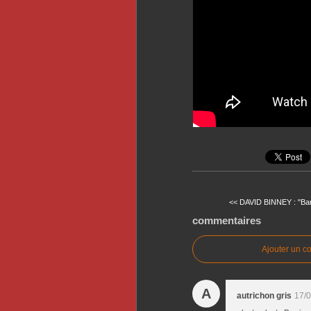
<< DAVID BINNEY : "Bar
commentaires
Ajouter un c
A
autrichon gris
17/0