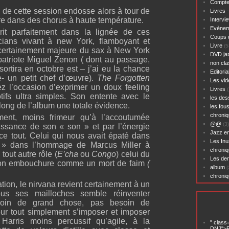
Compte
 de cette session endosse alors à tour de
Livres 
ère dans des chorus à haute température.
Intervi
Evènem
rit parfaitement dans la lignée de ces
Coups 
icians vivant à new York, flamboyant et
Livre
(5
 certainement majeure du sax à New York
DVD ja
atriote Miguel Zenon ( dont au passage,
non cl
ortira en octobre est – j’ai eu la chance
Editoria
e- un petit chef d’œuvre).
The Forgotten
Les vid
 l’occasion d’exprimer un doux feeling
Livres
(
tifs ultra simples. Son entente avec le
les des
 long de l’album une totale évidence.
les fou
chroniq
ement, moins frimeur qu’à l’accoutumée
@@
(3)
uissance de son « son » et par l’énergie
Jazz en
rce tout. Celui qui nous avait épaté dans
Les Inu
 » dans l’hommage de Marcus Miller à
chroniq
tout autre rôle (
E’cha
ou
Congo
) celui du
Les der
 son embouchure comme un mort de faim
(
album
(
chroni
ation, le nirvana revient certainement à un
ous ses mailloches semble réinventer
esoin de grand chose, pas besoin de
r tout simplement s’imposer et imposer
 Harris moins percussif qu’agile, à la
" class
DNJ">P