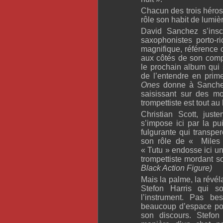
Chacun des trois héros
rôle son habit de lumi
David Sanchez s’insc
saxophonistes porto-r
magnifique, référence
aux côtés de son comp
le prochain album qui s
de l’entendre en prim
Ones
donne à Sanchez
saisissant sur des mo
trompettiste est tout au
Christian Scott, just
s’impose ici par la p
fulgurante qui transpe
son rôle de « Miles
« Tutu » endosse ici un 
trompettiste mordant
Black Action Figure)
Mais la palme, la révél
Stefon Harris qui s
l’instrument. Pas b
beaucoup d’espace pou
son discours. Stefon