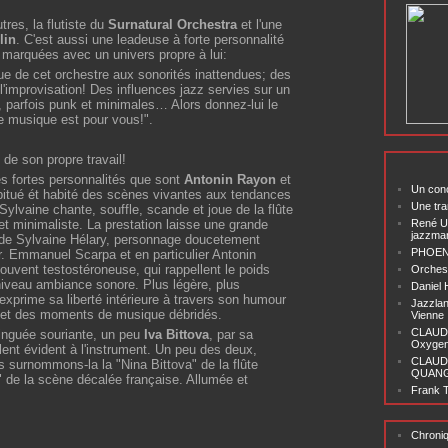
tres, la flutiste du
Surnatural Orchestra
et l'une
lin
. C'est aussi une leadeuse à forte personnalité
n marquées avec un univers propre à lui:
e de cet orchestre aux sonorités inattendues; des
l'improvisation! Des influences jazz servies sur un
, parfois punk et minimales… Alors donnez-lui le
e musique est pour vous!".
 de son propre travail!
 fortes personnalités que sont
Antonin Rayon
et
Un conc
bitué ét habité des scènes vivantes aux tendances
Une tra
Sylvaine chante, souffle, scande et joue de la flûte
t minimaliste. La prestation laisse une grande
René U
jazzma
le de Sylvaine Hélary, personnage doucetement
PHOENI
r. Emmanuel Scarpa et en particulier Antonin
uvent testostéroneuse, qui rappellent le poids
Orchest
iveau ambiance sonore. Plus légère, plus
Daniel
 exprime sa liberté intérieure à travers son humour
Jazzlan
e et des moments de musique débridés.
Vienne
CLAUDI
tinguée souriante, un peu
Iva Bittova
, par sa
Oxygen 
ent évident à l'instrument. Un peu des deux,
CLAUD
 surnommons-la la "Nina Bittova" de la flûte
QUANG ‘
a" de la scène décalée française. Allumée et
Frank T
Chroni