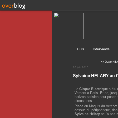
CDs
Interviews
<< Dave KING
26 juin 2010
Sylvaine HELARY au C
Le
Cirque Electrique
a élu 
Vercors à Paris. Et ce, jusqu
horizon parisien pour poser 
circassiens.
Place du Maquis du Vercors? 
dessus du périphérique, dans 
Sylvaine Hélary
ne l'a pas m