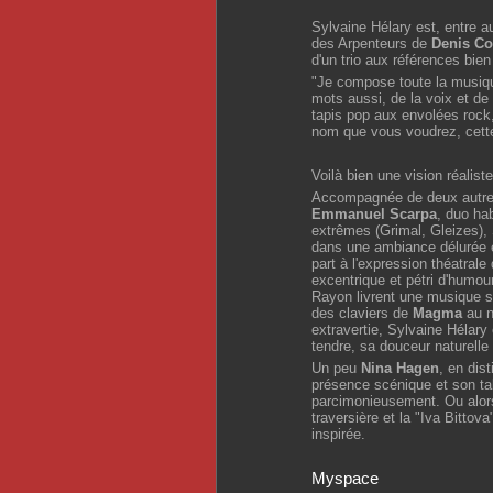
Sylvaine Hélary est, entre au
des Arpenteurs de
Denis Co
d'un trio aux références bie
"Je compose toute la musiqu
mots aussi, de la voix et de 
tapis pop aux envolées rock
nom que vous voudrez, cett
Voilà bien une vision réaliste
Accompagnée de deux autres
Emmanuel Scarpa
, duo ha
extrêmes (Grimal, Gleizes), 
dans une ambiance délurée e
part à l'expression théatra
excentrique et pétri d'humou
Rayon livrent une musique so
des claviers de
Magma
au n
extravertie, Sylvaine Hélary
tendre, sa douceur naturell
Un peu
Nina Hagen
, en dis
présence scénique et son tal
parcimonieusement. Ou alors
traversière et la "Iva Bittov
inspirée.
Myspace