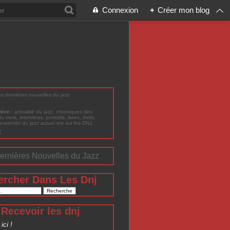
Connexion
+
Créer mon blog
les dernières nouvelles du jazz
ption
: actualité du jazz, chroniques des
du mois, interviews, portraits, livres, dvds,
'essentiel du jazz actuel est sur les DNJ.
t
ernières Nouvelles du Jazz
ercher Dans Les Dnj
Recevoir les dnj
ici !