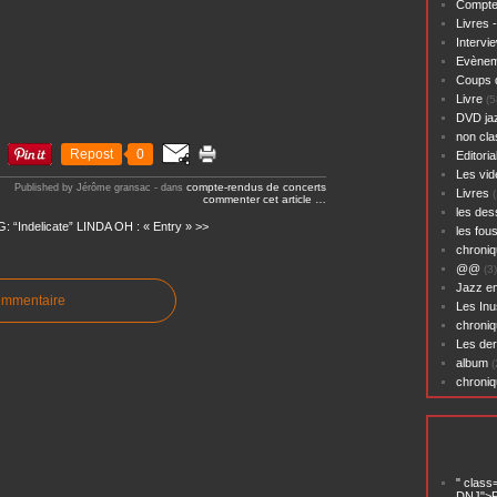
Compte
Livres 
Intervi
Evènem
Coups 
Livre
(5
DVD ja
non cl
Repost
0
Editoria
Les vid
compte-rendus de concerts
Published by Jérôme gransac
-
dans
Livres
(
commenter cet article
…
les des
: “Indelicate”
LINDA OH : « Entry » >>
les fou
chroniq
@@
(3)
Jazz en
ommentaire
Les Inu
chroniq
Les der
album
(
chroni
" class
DNJ">P