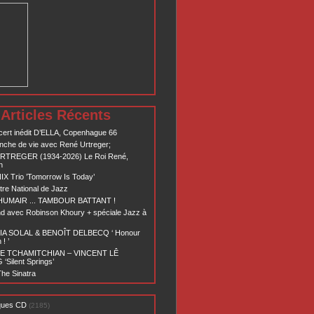
Articles Récents
ert inédit D’ELLA, Copenhague 66
nche de vie avec René Urtreger;
RTREGER (1934-2026) Le Roi René,
n
X Trio ’Tomorrow Is Today’
re National de Jazz
 HUMAIR ... TAMBOUR BATTANT !
d avec Robinson Khoury + spéciale Jazz à
A SOLAL & BENOÎT DELBECQ ‘ Honour
! ’
E TCHAMITCHIAN – VINCENT LÊ
Silent Springs’
he Sinatra
ques CD
(2185)