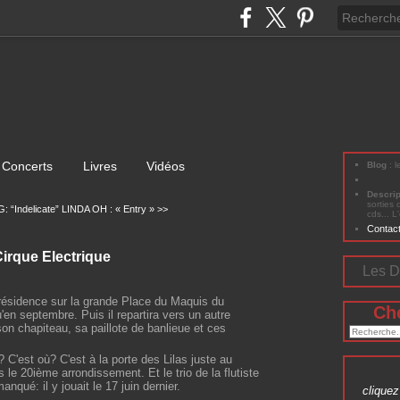
Concerts
Livres
Vidéos
Blog
: 
Descri
sorties 
: “Indelicate”
LINDA OH : « Entry » >>
cds... L
Contac
irque Electrique
Les D
résidence sur la grande Place du Maquis du
Ch
'en septembre. Puis il repartira vers un autre
son chapiteau, sa paillote de banlieue et ces
C'est où? C'est à la porte des Lilas juste au
le 20ième arrondissement. Et le trio de la flutiste
anqué: il y jouait le 17 juin dernier.
cliquez 