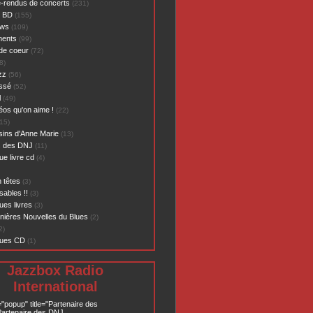
-rendus de concerts
(231)
- BD
(155)
ews
(109)
ents
(99)
de coeur
(72)
8)
zz
(56)
assé
(52)
l
(49)
éos qu'on aime !
(22)
15)
sins d'Anne Marie
(13)
s des DNJ
(11)
ue livre cd
(4)
 têtes
(3)
sables !!
(3)
ues livres
(3)
nières Nouvelles du Blues
(2)
2)
ques CD
(1)
Jazzbox Radio
International
="popup" title="Partenaire des
artenaire des DNJ