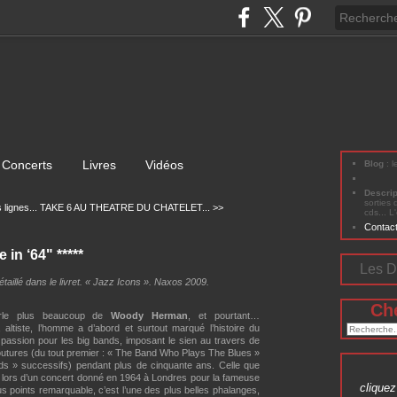
Concerts
Livres
Vidéos
Blog
: 
Descri
sorties 
lignes...
TAKE 6 AU THEATRE DU CHATELET... >>
cds... L
Contac
n ‘64" *****
Les D
taillé dans le livret. « Jazz Icons ». Naxos 2009.
Ch
rle plus beaucoup de
Woody Herman
, et pourtant…
e, altiste, l’homme a d’abord et surtout marqué l’histoire du
 passion pour les big bands, imposant le sien au travers de
utures (du tout premier : « The Band Who Plays The Blues »
s » successifs) pendant plus de cinquante ans. Celle que
lors d’un concert donné en 1964 à Londres pour la fameuse
cliquez 
s points remarquable, c’est l’une des plus belles phalanges,