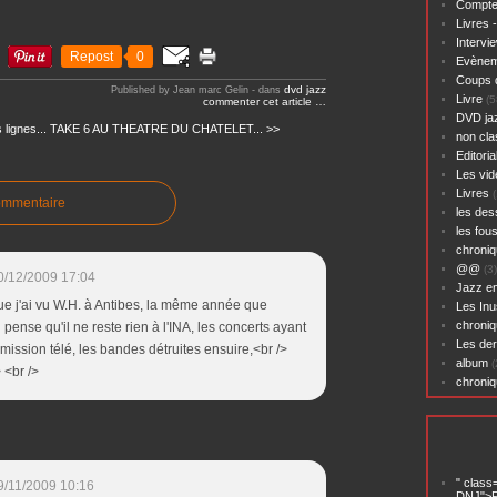
Compte
Livres 
Intervi
Repost
0
Evènem
Coups 
dvd jazz
Published by Jean marc Gelin
-
dans
Livre
(5
commenter cet article
…
DVD ja
lignes...
TAKE 6 AU THEATRE DU CHATELET... >>
non cl
Editoria
Les vid
Livres
(
ommentaire
les des
les fou
chroniq
@@
(3)
0/12/2009 17:04
Jazz en
 que j'ai vu W.H. à Antibes, la même année que
Les Inu
chroniq
pense qu'il ne reste rien à l'INA, les concerts ayant
Les der
mission télé, les bandes détruites ensuire,<br />
album
(
 <br />
chroni
" class
9/11/2009 10:16
DNJ">P