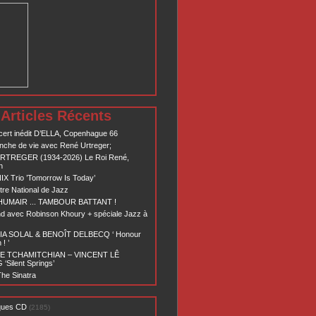
Articles Récents
ert inédit D’ELLA, Copenhague 66
nche de vie avec René Urtreger;
RTREGER (1934-2026) Le Roi René,
n
X Trio ’Tomorrow Is Today’
re National de Jazz
 HUMAIR ... TAMBOUR BATTANT !
d avec Robinson Khoury + spéciale Jazz à
A SOLAL & BENOÎT DELBECQ ‘ Honour
! ’
E TCHAMITCHIAN – VINCENT LÊ
Silent Springs’
he Sinatra
ques CD
(2185)