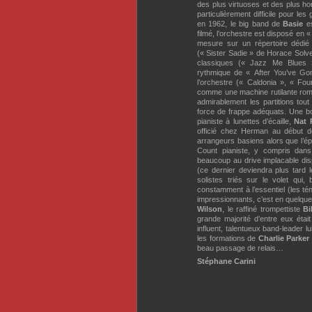
des plus virtuoses et des plus h
particulièrement difficile pour le
en 1962, le big band de
Basie
es
filmé, l’orchestre est disposé en 
mesure sur un répertoire dédié 
(« Sister Sadie » de Horace Solve
classiques (« Jazz Me Blues »
rythmique de « After You’ve Gon
l’orchestre (« Caldonia », « Four
comme une machine rutilante rompu
admirablement les partitions tou
force de frappe adéquats. Une bo
pianiste à lunettes d’écaille,
Nat 
officié chez Herman au début d
arrangeurs basiens alors que l’épo
Count pianiste, y compris dans
beaucoup au drive implacable dis
(ce dernier deviendra plus tard l
solistes triés sur le volet qui, 
constamment à l’essentiel (les t
impressionnants, c’est en quelque
Wilson
, le raffiné trompettiste
Bi
grande majorité d’entre eux ét
influent, talentueux band-leader 
les formations de
Charlie Parker
beau passage de relais…
Stéphane Carini