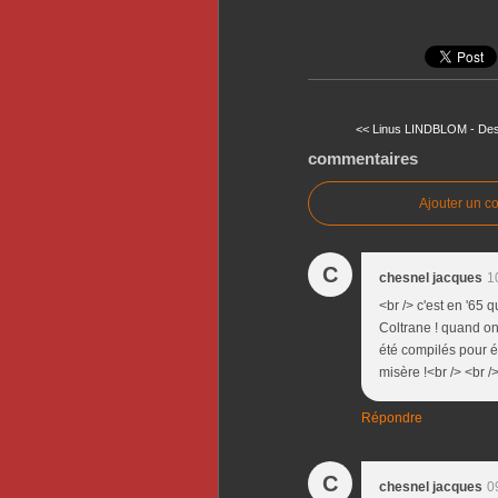
<< Linus LINDBLOM - Des 
commentaires
Ajouter un c
C
chesnel jacques
1
<br /> c'est en '65
Coltrane ! quand on 
été compilés pour é
misère !<br /> <br />
Répondre
C
chesnel jacques
0