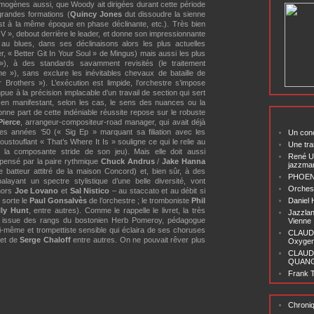
omogènes aussi, que Woody ait dirigées durant cette période
s grandes formations (
Quincy Jones
dut dissoudre la sienne
t à la même époque en phase déclinante, etc.). Très bien
« V », debout derrière le leader, et donne son impressionnante
au blues, dans ses déclinaisons alors les plus actuelles
r, « Better Git In Your Soul » de Mingus) mais aussi les plus
), à des standards savamment revisités (le traitement
e »), sans exclure les inévitables chevaux de bataille de
 Brothers »). L’exécution est limpide, l’orchestre s’impose
e à la précision implacable d’un travail de section qui sert
t en manifestant, selon les cas, le sens des nuances ou la
nne part de cette indéniable réussite repose sur le robuste
Pierce
, arrangeur-compositeur-road manager, qui avait déjà
es années ‘50 (« Sig Ep » marquant sa filiation avec les
Un conc
ustouflant « That’s Where It Is » souligne ce qui le relie au
Une tra
 la composante stride de son jeu). Mais elle doit aussi
René U
pensé par la paire rythmique
Chuck Andrus
/
Jake Hanna
jazzma
e batteur attitré de la maison Concord) et, bien sûr, à des
PHOENI
balayant un spectre stylistique d’une belle diversité, vont
Orchest
énors
Joe Lovano
et
Sal Nistico
– au staccato et au débit si
 sorte le
Paul Gonsalvès
de l’orchestre ; le tromboniste
Phil
Daniel
lly Hunt
, entre autres). Comme le rappelle le livret, la très
Jazzlan
ait issue des rangs du bostonien Herb Pomeroy, pédagogue
Vienne
lui-même et trompettiste sensible qui éclaira de ses choruses
CLAUDI
et de
Serge Chaloff
entre autres. On ne pouvait rêver plus
Oxygen 
CLAUD
QUANG ‘
Frank T
Chroni