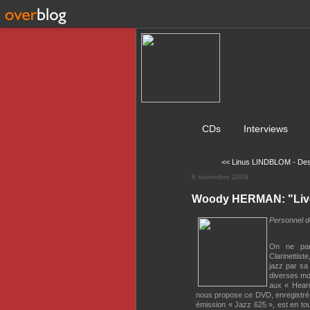
CDs
Interviews
<< Linus LINDBLOM - Des 
8 novembre 2009
Woody HERMAN: "Live i
Personnel dé
On ne pa
Clarinettist
jazz par sa
diverses mo
aux « Heard
nous propose ce DVD, enregistré 
émission « Jazz 625 », est en tou