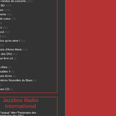
-rendus de concerts
(231)
- BD
(155)
ews
(109)
ents
(99)
de coeur
(72)
8)
zz
(56)
assé
(52)
l
(49)
éos qu'on aime !
(22)
15)
sins d'Anne Marie
(13)
s des DNJ
(11)
ue livre cd
(4)
 têtes
(3)
sables !!
(3)
ues livres
(3)
nières Nouvelles du Blues
(2)
2)
ques CD
(1)
Jazzbox Radio
International
="popup" title="Partenaire des
artenaire des DNJ