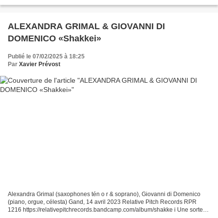
microcidi 036 https://circum-disc.bandcamp.com/album/folio-5...
ALEXANDRA GRIMAL & GIOVANNI DI
DOMENICO «Shakkei»
Publié le 07/02/2025 à 18:25
Par
Xavier Prévost
Alexandra Grimal (saxophones tén o r & soprano), Giovanni di Domenico
(piano, orgue, célesta) Gand, 14 avril 2023 Relative Pitch Records RPR
1216 https://relativepitchrecords.bandcamp.com/album/shakke i Une sorte
d’idéal du déroulement de la musique improvisée...