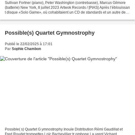
Sullivan Fortner (piano), Peter Washington (contrebasse), Marcus Gilmore
(batterie) New York, 8 juillet 2023 Artwok Records / [PIAS] Après l’éblouissan
t disque «Solo Game», où cohabitaient un CD de standards et un autre de
digressions où le pianiste...
Possible(s) Quartet Gymnostrophy
Publié le 22/02/2025 à 17:01
Par
Sophie Chambon
Possible( s) Quartet G ymnostrophy Inouïe Distribution Rémi Gaudillat et
Fred Roudet trompettes Loïc Bachevillier tr ombone La urent Vichard