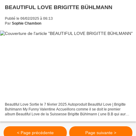
BEAUTIFUL LOVE BRIGITTE BÜHLMANN
Publié le 06/02/2025 à 06:13
Par
Sophie Chambon
Beautiful Love Sortie le 7 février 2025 Autoproduit Beautiful Love | Brigitte
Buhlmann My Funny Valentine Accueillons comme il se doit le premier
album Beautiful Love de la Suissesse Brigitte Bühlmann ( une B.B qui aurait
un petit air de Sylvia Montfort)...
< Page précédente
Page suivante >