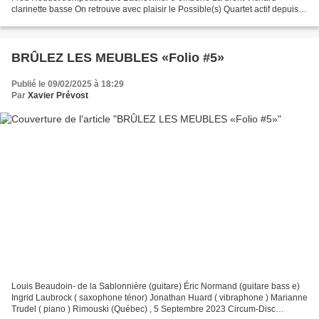
clarinette basse On retrouve avec plaisir le Possible(s) Quartet actif depuis
2012 dans un tout nouveau projet...
BRÛLEZ LES MEUBLES «Folio #5»
Publié le 09/02/2025 à 18:29
Par
Xavier Prévost
Louis Beaudoin- de la Sablonnière (guitare) Éric Normand (guitare bass e)
Ingrid Laubrock ( saxophone ténor) Jonathan Huard ( vibraphone ) Marianne
Trudel ( piano ) Rimouski (Québec) , 5 Septembre 2023 Circum-Disc