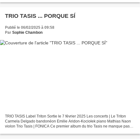
TRIO TASIS ... PORQUE SÍ
Publié le 06/02/2025 à 09:58
Par
Sophie Chambon
TRIO TASIS Label Triton Sortie le 7 février 2025 Les concerts | Le Triton
Carmela Delgado bandonéon Emilie Aridon-Kociołek piano Mathias Naon
violon Trio Tasis | FONICA Ce premier album du trio Tasis ne manque pas
d’atouts et cela n’a pas échappé au directeur...