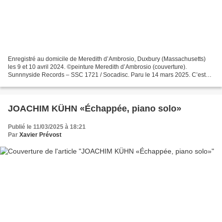
Enregistré au domicile de Meredith d’Ambrosio, Duxbury (Massachusetts)
les 9 et 10 avril 2024. ©peinture Meredith d’Ambrosio (couverture).
Sunnnyside Records – SSC 1721 / Socadisc. Paru le 14 mars 2025. C’est
l’histoire d’une rencontre transatlantique...
JOACHIM KÜHN «Échappée, piano solo»
Publié le 11/03/2025 à 18:21
Par
Xavier Prévost