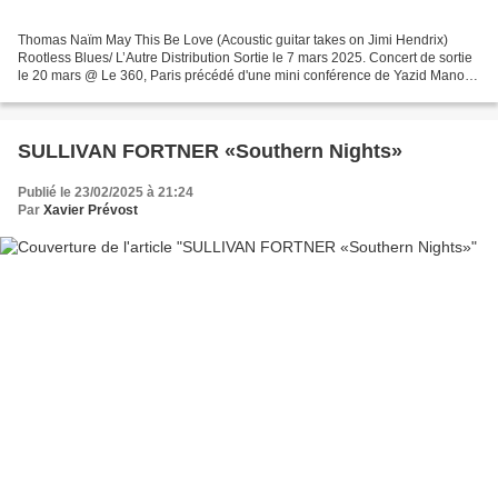
Thomas Naïm May This Be Love (Acoustic guitar takes on Jimi Hendrix)
Rootless Blues/ L’Autre Distribution Sortie le 7 mars 2025. Concert de sortie
le 20 mars @ Le 360, Paris précédé d'une mini conférence de Yazid Manou.
Thomas Naïm Une version sobre mais...
SULLIVAN FORTNER «Southern Nights»
Publié le 23/02/2025 à 21:24
Par
Xavier Prévost