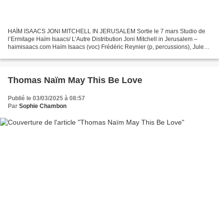
HAÏM ISAACS JONI MITCHELL IN JERUSALEM Sortie le 7 mars Studio de
l’Ermitage Haïm Isaacs/ L’Autre Distribution Joni Mitchell in Jerusalem –
haimisaacs.com Haïm Isaacs (voc) Frédéric Reynier (p, percussions), Jules
Lefrançois (dms, tuba, backup vocals)...
Thomas Naïm May This Be Love
Publié le 03/03/2025 à 08:57
Par
Sophie Chambon