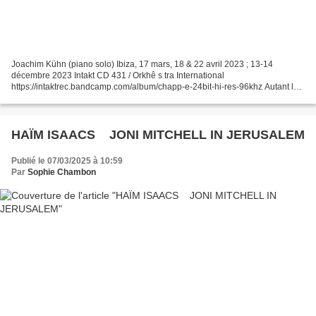
Joachim Kühn (piano solo) Ibiza, 17 mars, 18 & 22 avril 2023 ; 13-14
décembre 2023 Intakt CD 431 / Orkhê s tra International
https://intaktrec.bandcamp.com/album/chapp-e-24bit-hi-res-96khz Autant le
dire d’entrée de jeu : c’est un très très beau disque...
HAÏM ISAACS JONI MITCHELL IN JERUSALEM
Publié le 07/03/2025 à 10:59
Par
Sophie Chambon