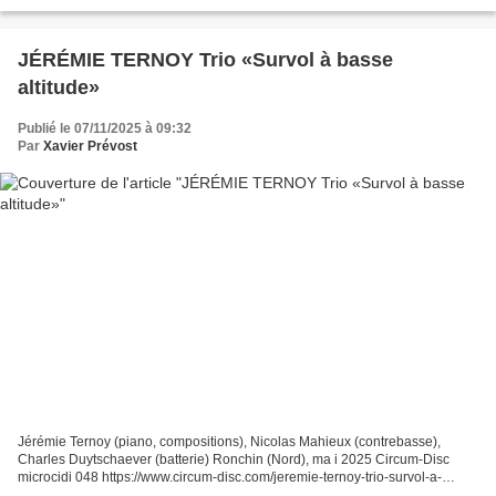
soprano). Enregistrement Studio Woodoo...
JÉRÉMIE TERNOY Trio «Survol à basse
altitude»
Publié le 07/11/2025 à 09:32
Par
Xavier Prévost
Jérémie Ternoy (piano, compositions), Nicolas Mahieux (contrebasse),
Charles Duytschaever (batterie) Ronchin (Nord), ma i 2025 Circum-Disc
microcidi 048 https://www.circum-disc.com/jeremie-ternoy-trio-survol-a-
basse-altitude/ Trois musiciens du Nord de...