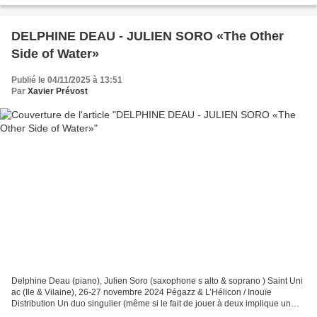
DELPHINE DEAU - JULIEN SORO «The Other
Side of Water»
Publié le 04/11/2025 à 13:51
Par
Xavier Prévost
Delphine Deau (piano), Julien Soro (saxophone s alto & soprano ) Saint Uni
ac (Ile & Vilaine), 26-27 novembre 2024 Pégazz & L’Hélicon / Inouïe
Distribution Un duo singulier (même si le fait de jouer à deux implique un
pluriel….). Blague à part, c’est...