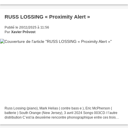
/ Socadisc https://jeanbardy-parallel.bandcamp.com/album/au-caf-des-
anges...
RUSS LOSSING « Proximity Alert »
Publié le 20/11/2025 à 11:56
Par
Xavier Prévost
Russ Lossing (piano), Mark Helias ( contre bass e ), Eric McPherson (
batterie ) South Orange (New Jersey), 3 avril 2024 Songs 003CD / l’autre
distribution C’est la deuxième rencontre phonographique entre ces trois
musiciens (après ‘Mood Suite’, Steeple...