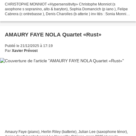
CHRISTOPHE MONNIOT «Hypersensitivity» Christophe Monniot (s
axophone s sopranino, alto & baryton), Sophia Domancich (p iano ), Felipe
Cabrera (c ontrebasse ), Denis Charolles (b atterie ) inv ités : Sonia Monniot
(sifflage) , Xavier Desandre Navarre (percussions...
AMAURY FAYE NOLA Quartet «Rust»
Publié le 21/12/2025 à 17:19
Par
Xavier Prévost
Amaury Faye (piano), Herlin Riley (batterie), Julian Lee (saxophone ténor),