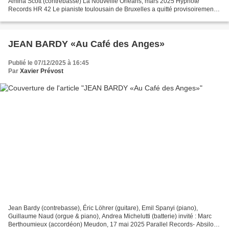
Amina Scott (contrebasse) La Nouvellle Orléans, mars 2025 Hypnote
Records HR 42 Le pianiste toulousain de Bruxelles a quitté provisoirement
l’Outre-Quiévrain pour s’en aller quérir,...
JEAN BARDY «Au Café des Anges»
Publié le 07/12/2025 à 16:45
Par
Xavier Prévost
Jean Bardy (contrebasse), Éric Löhrer (guitare), Emil Spanyi (piano),
Guillaume Naud (orgue & piano), Andrea Michelutti (batterie) invité : Marc
Berthoumieux (accordéon) Meudon, 17 mai 2025 Parallel Records- Absilone