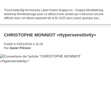
Trond Kallevåg M innesota Label Hubro Grappa.no - Grappa Musikkforlag
webshop Rembobinage pour ce début d’une année qui s’annonce encore
difficile avec cet album apaisant de la fin 2025 que j’avais quelque peu
délaissé . Et pourtant il n’y a pas de mal...
CHRISTOPHE MONNIOT «Hypersensitivity»
Publié le 04/01/2026 à 16:26
Par
Xavier Prévost