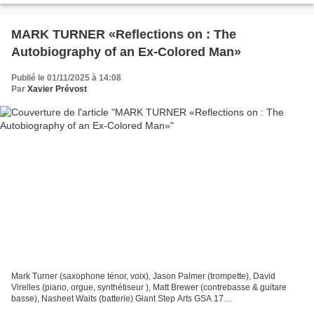
MARK TURNER «Reflections on : The
Autobiography of an Ex-Colored Man»
Publié le 01/11/2025 à 14:08
Par
Xavier Prévost
Mark Turner (saxophone ténor, voix), Jason Palmer (trompette), David
Virelles (piano, orgue, synthétiseur ), Matt Brewer (contrebasse & guitare
basse), Nasheet Waits (batterie) Giant Step Arts GSA 17
https://markturnerjazz.bandcamp.com/album/reflections-on-the-