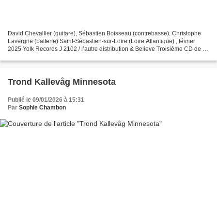
David Chevallier (guitare), Sébastien Boisseau (contrebasse), Christophe
Lavergne (batterie) Saint-Sébastien-sur-Loire (Loire Atlantique) , février
2025 Yolk Records J 2102 / l’autre distribution & Believe Troisième CD de ce
trio (il y en eut d’autres,...
Trond Kallevåg Minnesota
Publié le 09/01/2026 à 15:31
Par
Sophie Chambon