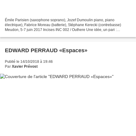
Émile Parisien (saxophone soprano), Jozef Dumoulin piano, piano
électrique), Fabrice Moreau (batterie), Stéphane Kerecki (contrebasse)
Meudon, 5-7 juin 2017 Incises INC 002 / Outhere Une idée, un pari :
reprendre, avec un groupe de vrais solistes de jazz,...
EDWARD PERRAUD «Espaces»
Publié le 14/10/2018 à 19:46
Par
Xavier Prévost