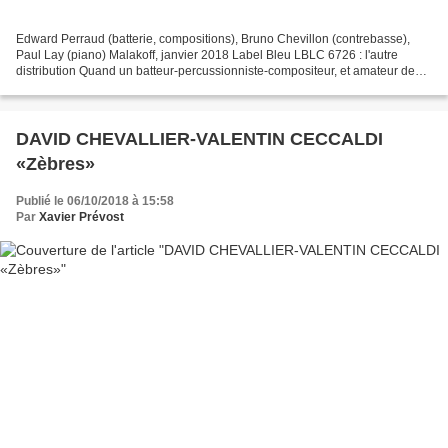
Edward Perraud (batterie, compositions), Bruno Chevillon (contrebasse),
Paul Lay (piano) Malakoff, janvier 2018 Label Bleu LBLC 6726 : l'autre
distribution Quand un batteur-percussionniste-compositeur, et amateur de
concepts autant que de sensations,...
DAVID CHEVALLIER-VALENTIN CECCALDI
«Zèbres»
Publié le 06/10/2018 à 15:58
Par
Xavier Prévost