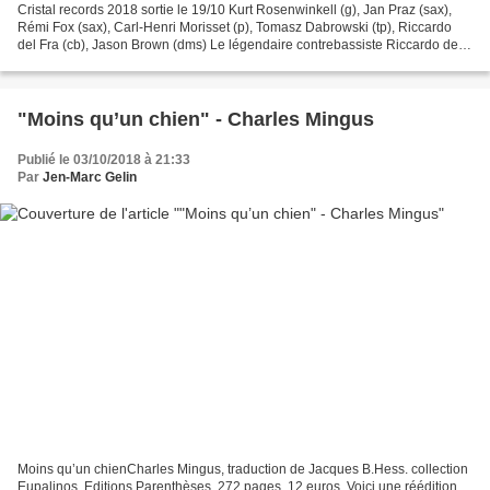
Cristal records 2018 sortie le 19/10 Kurt Rosenwinkell (g), Jan Praz (sax),
Rémi Fox (sax), Carl-Henri Morisset (p), Tomasz Dabrowski (tp), Riccardo
del Fra (cb), Jason Brown (dms) Le légendaire contrebassiste Riccardo del
Fra, actuel responsable du Département...
"Moins qu’un chien" - Charles Mingus
Publié le 03/10/2018 à 21:33
Par
Jen-Marc Gelin
Moins qu’un chienCharles Mingus, traduction de Jacques B.Hess. collection
Eupalinos. Editions Parenthèses. 272 pages. 12 euros. Voici une réédition