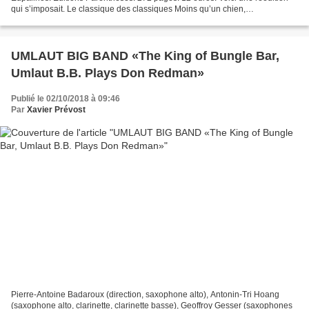
qui s’imposait. Le classique des classiques Moins qu’un chien,
autobiographie hautement romancée et fortement...
UMLAUT BIG BAND «The King of Bungle Bar,
Umlaut B.B. Plays Don Redman»
Publié le 02/10/2018 à 09:46
Par
Xavier Prévost
Pierre-Antoine Badaroux (direction, saxophone alto), Antonin-Tri Hoang
(saxophone alto, clarinette, clarinette basse), Geoffroy Gesser (saxophones