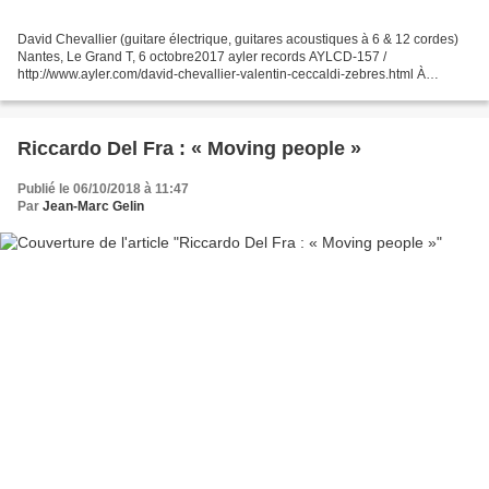
David Chevallier (guitare électrique, guitares acoustiques à 6 & 12 cordes)
Nantes, Le Grand T, 6 octobre2017 ayler records AYLCD-157 /
http://www.ayler.com/david-chevallier-valentin-ceccaldi-zebres.html À
l'intérieur du CD, une phrase de René Char, et...
Riccardo Del Fra : « Moving people »
Publié le 06/10/2018 à 11:47
Par
Jean-Marc Gelin