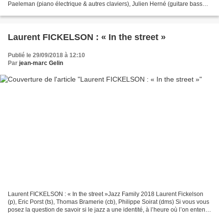
Paeleman (piano électrique & autres claviers), Julien Herné (guitare basse,
guitare), Yoann Serra (batterie), Valentin...
Laurent FICKELSON : « In the street »
Publié le 29/09/2018 à 12:10
Par
jean-marc Gelin
Laurent FICKELSON : « In the street »Jazz Family 2018 Laurent Fickelson
(p), Eric Porst (ts), Thomas Bramerie (cb), Philippe Soirat (dms) Si vous vous
posez la question de savoir si le jazz a une identité, à l’heure où l’on entend
des musiques où tout...