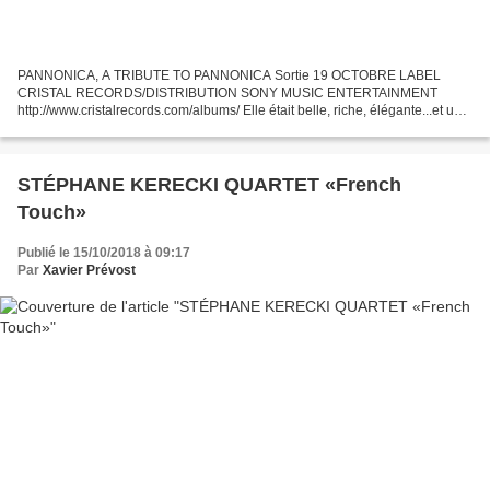
PANNONICA, A TRIBUTE TO PANNONICA Sortie 19 OCTOBRE LABEL
CRISTAL RECORDS/DISTRIBUTION SONY MUSIC ENTERTAINMENT
http://www.cristalrecords.com/albums/ Elle était belle, riche, élégante...et un
peu excentrique pour une Rothschild ... C'est ainsi que commence...
STÉPHANE KERECKI QUARTET «French
Touch»
Publié le 15/10/2018 à 09:17
Par
Xavier Prévost