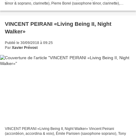
ténor & soprano, clarinette), Pierre Borel (saxophone ténor, clarinette),
Benjamin Dousteyssier (saxophones...
VINCENT PEIRANI «Living Being II, Night
Walker»
Publié le 30/09/2018 à 09:25
Par
Xavier Prévost
VINCENT PEIRANI «Living Being II, Night Walker» Vincent Peirani
(accordéon, accordina & voix), Émile Parisien (saxophone soprano), Tony