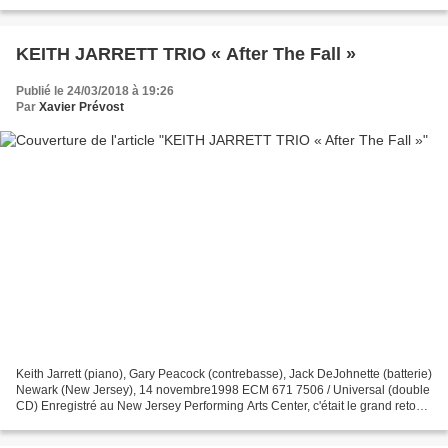
Stockholm, Copenhague. Coffret 3 cd. Columbia-Sony...
KEITH JARRETT TRIO « After The Fall »
Publié le 24/03/2018 à 19:26
Par
Xavier Prévost
Keith Jarrett (piano), Gary Peacock (contrebasse), Jack DeJohnette (batterie)
Newark (New Jersey), 14 novembre1998 ECM 671 7506 / Universal (double
CD) Enregistré au New Jersey Performing Arts Center, c'était le grand retour
sur scène du pianiste (et...