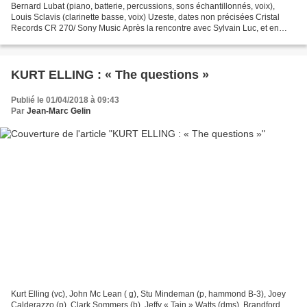
Bernard Lubat (piano, batterie, percussions, sons échantillonnés, voix),
Louis Sclavis (clarinette basse, voix) Uzeste, dates non précisées Cristal
Records CR 270/ Sony Music Après la rencontre avec Sylvain Luc, et en
attendant celle avec Michel Portal,...
KURT ELLING : « The questions »
Publié le 01/04/2018 à 09:43
Par
Jean-Marc Gelin
Kurt Elling (vc), John Mc Lean ( g), Stu Mindeman (p, hammond B-3), Joey
Calderazzo (p), Clark Sommers (b), Jeffv « Tain » Watts (dms), Brandford