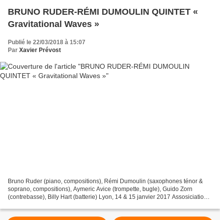
BRUNO RUDER-RÉMI DUMOULIN QUINTET «
Gravitational Waves »
Publié le 22/03/2018 à 15:07
Par
Xavier Prévost
Bruno Ruder (piano, compositions), Rémi Dumoulin (saxophones ténor &
soprano, compositions), Aymeric Avice (trompette, bugle), Guido Zorn
(contrebasse), Billy Hart (batterie) Lyon, 14 & 15 janvier 2017 Assosiciation
du Hajeton HAJ 0001 / Absilone-Socadisc...