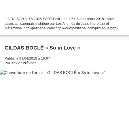
L A RAISON DU MOINS FORT Petit label 057 S ortie mars 2018 Label
associatif caennais distribué par Les Allumés du Jazz, Improjazz et
Métamkine. http://petitlabel.com/ http://www.petitlabel.com/pl/disque.php?
ref=Pl%20kraft%20057 Une première remarque,...
GILDAS BOCLÉ « So in Love »
Publié le 03/04/2018 à 19:07
Par
Xavier Prévost