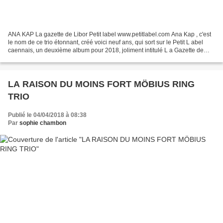
ANA KAP La gazette de Libor Petit label www.petitlabel.com Ana Kap , c'est
le nom de ce trio étonnant, créé voici neuf ans, qui sort sur le Petit L abel
caennais, un deuxième album pour 2018, joliment intitulé L a Gazette de
Libor . http://www.petitlabel.com/pl/disque.php?ref=Pl...
LA RAISON DU MOINS FORT MÖBIUS RING
TRIO
Publié le 04/04/2018 à 08:38
Par
sophie chambon