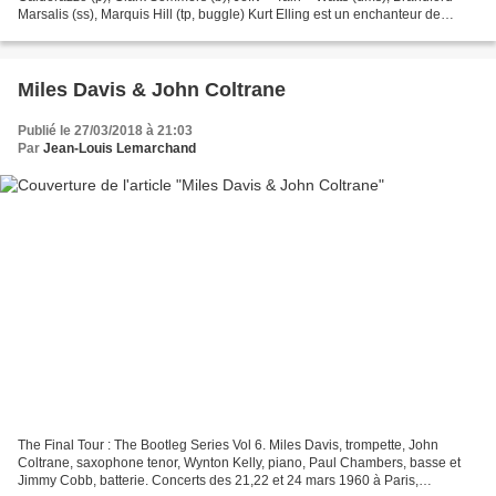
Marsalis (ss), Marquis Hill (tp, buggle) Kurt Elling est un enchanteur de
mélodies !Pour son dernier album,...
Miles Davis & John Coltrane
Publié le 27/03/2018 à 21:03
Par
Jean-Louis Lemarchand
The Final Tour : The Bootleg Series Vol 6. Miles Davis, trompette, John
Coltrane, saxophone tenor, Wynton Kelly, piano, Paul Chambers, basse et
Jimmy Cobb, batterie. Concerts des 21,22 et 24 mars 1960 à Paris,