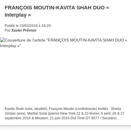
FRANÇOIS MOUTIN-KAVITA SHAH DUO «
Interplay »
Publié le 23/03/2018 à 16:20
Par
Xavier Prévost
Kavita Shah (voix, ukulélé), François Moutin (contrebasse) Invités : Sheila
Jordan (voix), Martial Solal (piano) New York 22 & 23 février, 6 avril, 26 & 27
septembre 2016 & Meudon, 21 juin 2016 Dot Time DT 9077 / Socadisc
Formule inusitée que ce duo voix-contrebasse...