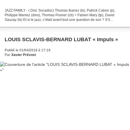
JAZZ FAMILY - ( Dist. Socadisc) Thomas Ibanez (ts), Patrick Cabon (p),
Philippe Maniez (dms), Thomas Posner (cb) + Fabien Mary (tp), David
Sauzay (ts) Et si le jazz, c’était avant tout une question de son ? S’il
s’agissait d’en donner toute l’ampleur...
LOUIS SCLAVIS-BERNARD LUBAT « Impuls »
Publié le 01/04/2018 à 17:19
Par
Xavier Prévost