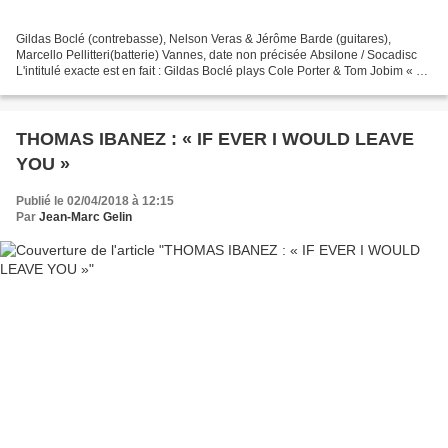
Gildas Boclé (contrebasse), Nelson Veras & Jérôme Barde (guitares),
Marcello Pellitteri(batterie) Vannes, date non précisée Absilone / Socadisc
L'intitulé exacte est en fait : Gildas Boclé plays Cole Porter & Tom Jobim « So
in Love ». Autant dire que...
THOMAS IBANEZ : « IF EVER I WOULD LEAVE
YOU »
Publié le 02/04/2018 à 12:15
Par
Jean-Marc Gelin