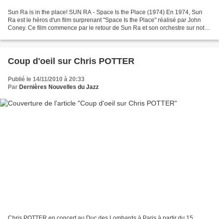
Sun Ra is in the place! SUN RA - Space Is the Place (1974) En 1974, Sun
Ra est le héros d'un film surprenant "Space Is the Place" réalisé par John
Coney. Ce film commence par le retour de Sun Ra et son orchestre sur notre
bonne vieille planète. On se...
Coup d'oeil sur Chris POTTER
Publié le 14/11/2010 à 20:33
Par
Dernières Nouvelles du Jazz
Chris POTTER en concert au Duc des Lombards à Paris à partir du 15