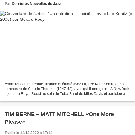
Par
Dernières Nouvelles du Jazz
Ayant rencontré Lennie Tristano et étudié avec lui, Lee Konitz entre dans
l’orchestre de Claude Thornhill (1947-48), avec qui il enregistre. A New York,
il joue au Royal Roost au sein du Tuba Band de Miles Davis et participe aux
fameuses « séances Capitol...
TIM BERNE – MATT MITCHELL «One More
Please»
Publié le 14/12/2022 à 17:14