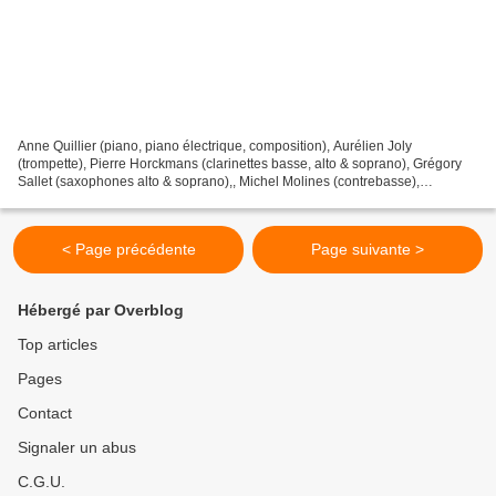
Anne Quillier (piano, piano électrique, composition), Aurélien Joly
(trompette), Pierre Horckmans (clarinettes basse, alto & soprano), Grégory
Sallet (saxophones alto & soprano),, Michel Molines (contrebasse),
Guillaume Bertrand (batterie). Bourgoin Jallieu,...
< Page précédente
Page suivante >
Hébergé par Overblog
Top articles
Pages
Contact
Signaler un abus
C.G.U.