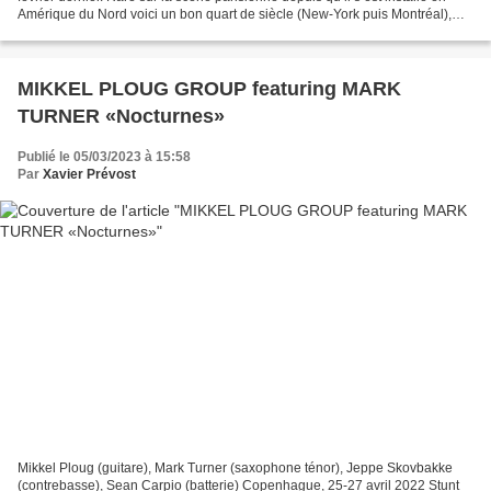
Amérique du Nord voici un bon quart de siècle (New-York puis Montréal),
Jean-Michel Pilc se rappelle...
MIKKEL PLOUG GROUP featuring MARK
TURNER «Nocturnes»
Publié le 05/03/2023 à 15:58
Par
Xavier Prévost
Mikkel Ploug (guitare), Mark Turner (saxophone ténor), Jeppe Skovbakke
(contrebasse), Sean Carpio (batterie) Copenhague, 25-27 avril 2022 Stunt