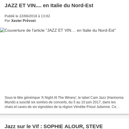
JAZZ ET VIN.... en Italie du Nord-Est
Publié le 22/06/2018 à 13:02
Par
Xavier Prévost
Sous le titre générique 'A Night At The Winery', le label Cam Jazz (Harmonia
Mundi) a suscité six soirées de concerts, du 5 au 10 juin 2017, dans les
chais et caves de six vignobles de la région Vénétie-Frioul Julienne. Ce
territoire italien, qui jouxte...
Jazz sur le Vif : SOPHIE ALOUR, STEVE