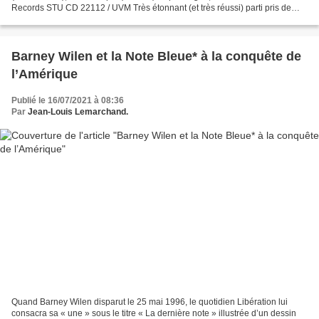
Records STU CD 22112 / UVM Très étonnant (et très réussi) parti pris de
jouer pour l’essentiel, en les adaptant,...
Barney Wilen et la Note Bleue* à la conquête de
l’Amérique
Publié le 16/07/2021 à 08:36
Par
Jean-Louis Lemarchand.
Quand Barney Wilen disparut le 25 mai 1996, le quotidien Libération lui
consacra sa « une » sous le titre « La dernière note » illustrée d’un dessin