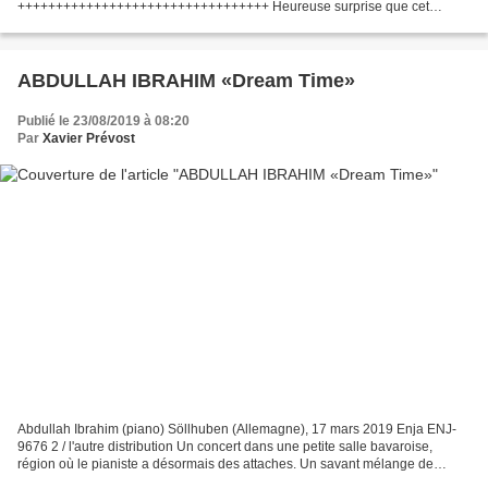
+++++++++++++++++++++++++++++++++ Heureuse surprise que cet
enregistrement conservé depuis quatre ans, la rencontre en club de deux
artistes...
ABDULLAH IBRAHIM «Dream Time»
Publié le 23/08/2019 à 08:20
Par
Xavier Prévost
Abdullah Ibrahim (piano) Söllhuben (Allemagne), 17 mars 2019 Enja ENJ-
9676 2 / l'autre distribution Un concert dans une petite salle bavaroise,
région où le pianiste a désormais des attaches. Un savant mélange de
thèmes anciens et de compositions inédites,...