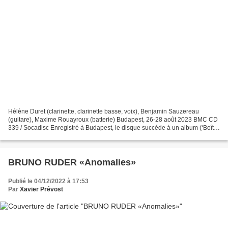
Hélène Duret (clarinette, clarinette basse, voix), Benjamin Sauzereau
(guitare), Maxime Rouayroux (batterie) Budapest, 26-28 août 2023 BMC CD
339 / Socadisc Enregistré à Budapest, le disque succède à un album (‘Boîte
noire’, s ous le label br u xellois...
BRUNO RUDER «Anomalies»
Publié le 04/12/2022 à 17:53
Par
Xavier Prévost