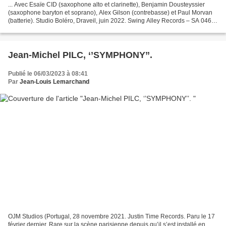
... Avec Esaïe CID (saxophone alto et clarinette), Benjamin Dousteyssier
(saxophone baryton et soprano), Alex Gilson (contrebasse) et Paul Morvan
(batterie). Studio Boléro, Draveil, juin 2022. Swing Alley Records – SA 046 /
Fresh Sound Records / Socadisc...
Jean-Michel PILC, ‘’SYMPHONY’’.
Publié le 06/03/2023 à 08:41
Par
Jean-Louis Lemarchand
OJM Studios (Portugal, 28 novembre 2021. Justin Time Records. Paru le 17
février dernier. Rare sur la scène parisienne depuis qu’il s’est installé en