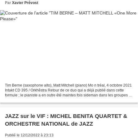
Par
Xavier Prévost
Tim Berne (saxophone alto), Matt Mitchell (piano) Mo n tréal, 4 octobre 2021
Intakt CD 395 / Orkhêstra Retour de ce duo qui a déjà publié dans cette
formule ; le pianiste a en outre été maintes fois sideman dans les groupes du
saxopho n iste. Familiarité...
JAZZ sur le VIF : MICHEL BENITA QUARTET &
ORCHESTRE NATIONAL de JAZZ
Publié le 12/12/2022 à 23:13