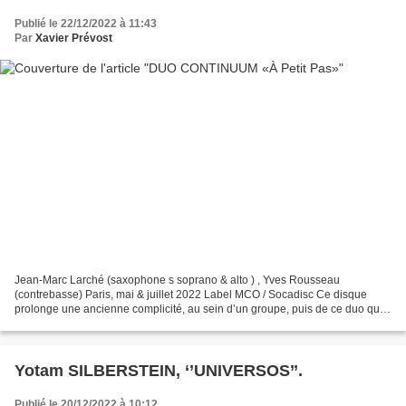
Publié le 22/12/2022 à 11:43
Par
Xavier Prévost
Jean-Marc Larché (saxophone s soprano & alto ) , Yves Rousseau
(contrebasse) Paris, mai & juillet 2022 Label MCO / Socadisc Ce disque
prolonge une ancienne complicité, au sein d’un groupe, puis de ce duo que
j’avais eu la chance d’écouter sur scène à...
Yotam SILBERSTEIN, ‘’UNIVERSOS’’.
Publié le 20/12/2022 à 10:12