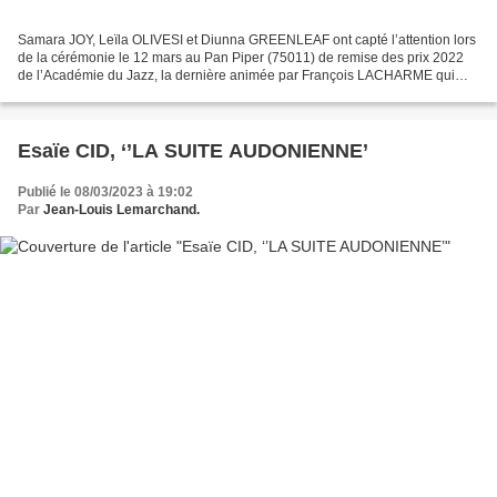
Samara JOY, Leïla OLIVESI et Diunna GREENLEAF ont capté l’attention lors
de la cérémonie le 12 mars au Pan Piper (75011) de remise des prix 2022
de l’Académie du Jazz, la dernière animée par François LACHARME qui
transmet, après 18 ans, la présidence...
Esaïe CID, ‘’LA SUITE AUDONIENNE’
Publié le 08/03/2023 à 19:02
Par
Jean-Louis Lemarchand.