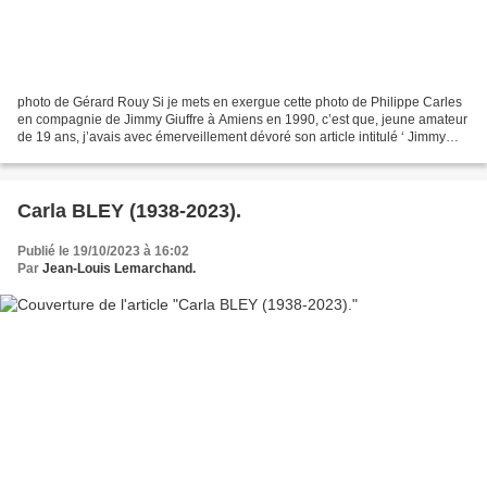
photo de Gérard Rouy Si je mets en exergue cette photo de Philippe Carles
en compagnie de Jimmy Giuffre à Amiens en 1990, c’est que, jeune amateur
de 19 ans, j’avais avec émerveillement dévoré son article intitulé ‘ Jimmy
joue free’ dans le Jazz Magazine...
Carla BLEY (1938-2023).
Publié le 19/10/2023 à 16:02
Par
Jean-Louis Lemarchand.