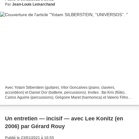
Par
Jean-Louis Lemarchand
Avec Yotam Silberstein (guitare), Vitor Goncalves (piano, claviers,
accordéon) et Daniel Dor (batterie, percussions). Invites : Itai Kris (flûte),
Carlos Aguirre (percussions), Grégoire Maret (harmonica) et Valerio Filho
(pandeiro). Big Orange Sheep,...
Un entretien — incisif — avec Lee Konitz (en
2006) par Gérard Rouy
Publié le 23/01/2021 à 10:55