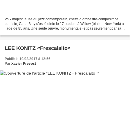
Voix majestueuse du jazz contemporain, cheffe d’orchestre-compositrice,
pianiste, Carla Bley s’est éteinte le 17 octobre à Willow (état de New-York) à
l’âge de 85 ans. Une seule œuvre, monumentale (et pas seulement par sa
durée, supérieure à 100 minutes),...
LEE KONITZ «Frescalalto»
Publié le 19/02/2017 à 12:56
Par
Xavier Prévost