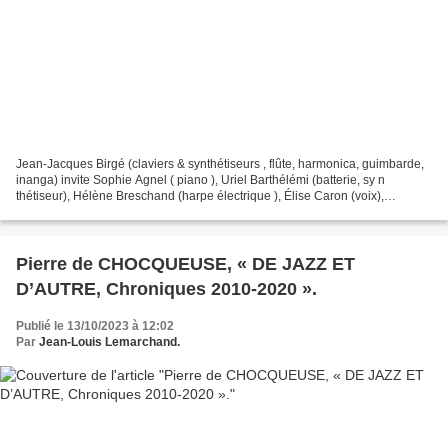
Jean-Jacques Birgé (claviers & synthétiseurs , flûte, harmonica, guimbarde,
inanga) invite Sophie Agnel ( piano ), Uriel Barthélémi (batterie, sy n
thétiseur), Hélène Breschand (harpe électrique ), Élise Caron (voix),
François Corneloup (saxophone baryton),...
Pierre de CHOCQUEUSE, « DE JAZZ ET
D’AUTRE, Chroniques 2010-2020 ».
Publié le 13/10/2023 à 12:02
Par
Jean-Louis Lemarchand.