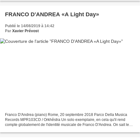
FRANCO D'ANDREA «A Light Day»
Publié le 14/08/2019 à 14:42
Par
Xavier Prévost
Franco D'Andrea (piano) Rome, 20 septembre 2018 Parco Della Musica
Records MPR103CD / Orkhêstra Un solo exemplaire, en cela qu'il rend
compte globalement de l'identité musicale de Franco D'Andrea. On sait le
pianiste italien attaché aux composantes fondamentales...