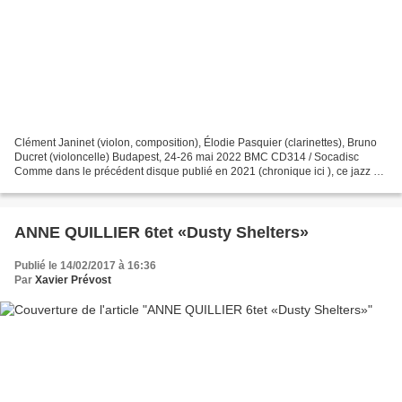
Clément Janinet (violon, composition), Élodie Pasquier (clarinettes), Bruno
Ducret (violoncelle) Budapest, 24-26 mai 2022 BMC CD314 / Socadisc
Comme dans le précédent disque publié en 2021 (chronique ici ), ce jazz un
peu chambriste accueille la musique...
ANNE QUILLIER 6tet «Dusty Shelters»
Publié le 14/02/2017 à 16:36
Par
Xavier Prévost