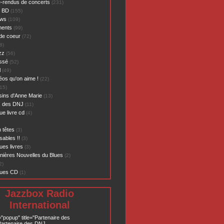
-rendus de concerts
(231)
- BD
(155)
ews
(109)
ents
(99)
de coeur
(72)
8)
zz
(56)
assé
(52)
l
(49)
éos qu'on aime !
(22)
15)
sins d'Anne Marie
(13)
s des DNJ
(11)
ue livre cd
(4)
 têtes
(3)
sables !!
(3)
ues livres
(3)
nières Nouvelles du Blues
(2)
2)
ques CD
(1)
Jazzbox Radio
International
="popup" title="Partenaire des
artenaire des DNJ