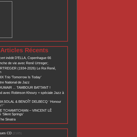
Articles Récents
ert inédit D’ELLA, Copenhague 66
nche de vie avec René Urtreger;
RTREGER (1934-2026) Le Roi René,
n
X Trio ’Tomorrow Is Today’
re National de Jazz
 HUMAIR ... TAMBOUR BATTANT !
d avec Robinson Khoury + spéciale Jazz à
A SOLAL & BENOÎT DELBECQ ‘ Honour
! ’
E TCHAMITCHIAN – VINCENT LÊ
Silent Springs’
he Sinatra
ques CD
(2185)