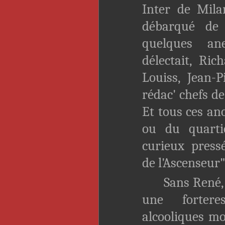
Inter de Mila
débarqué de
quelques an
délectait, Ri
Louiss, Jean-P
rédac' chefs de
Et tous ces an
ou du quarti
curieux pressé
de l'Ascenseur"
Sans René, c
une forter
alcooliques m