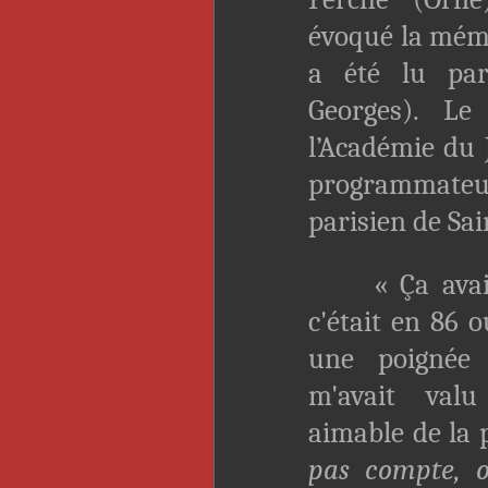
évoqué la mémo
a été lu par
Georges). Le
l’Académie du 
programmate
parisien de Sa
« Ça avait 
c'était en 86 
une poignée
m'avait val
aimable de la 
pas compte, o