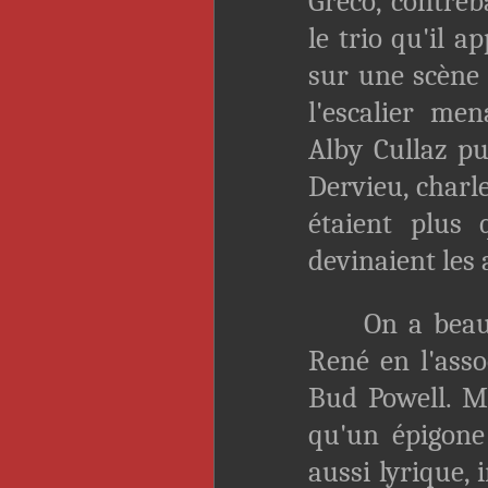
Greco, contreb
le trio qu'il a
sur une scène
l'escalier me
Alby Cullaz pu
Dervieu, charl
étaient plus 
devinaient les 
On a beauco
René en l'ass
Bud Powell. Ma
qu'un épigone
aussi lyrique, 