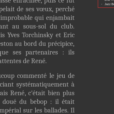
asse enracinée, puis ce fut
Jazz Bo
ppelait de ses vœux, perché
 improbable qui enjambait
nant au sous-sol du club.
is Yves Torchinsky et Eric
eston au bord du précipice,
que ses partenaires : ils
attentes de René.
up commenté le jeu de
ociant systématiquement à
is René, c'était bien plus
 doué du bebop : il était
impérial sur les ballades. Il