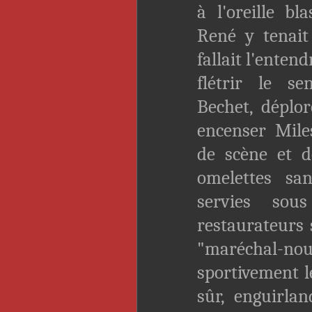
à l'oreille bl
René y tenait 
fallait l'enten
flétrir le s
Bechet, déplor
encenser Mile
de scène et d
omelettes sa
servies sou
restaurateurs 
"maréchal-nous
sportivement le
sûr, enguirlan