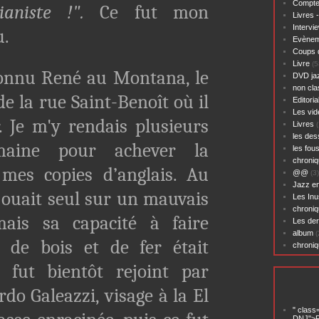
Compte
aniste !".
Ce fut mon
Livres 
Intervi
u.
Evènem
Coups 
Livre
(5
nnu René au Montana, le
DVD ja
non cl
de la rue Saint-Benoît où il
Editoria
Les vid
ir. Je m'y rendais plusieurs
Livres
(
les des
maine pour achever la
les fou
chroniq
 mes copies d’anglais. Au
@@
(3)
Jazz en
jouait seul sur un mauvais
Les Inu
chroniq
mais sa capacité à faire
Les der
album
(
 de bois et de fer était
chroni
l fut bientôt rejoint par
rdo Galeazzi, visage à la El
" class
DNJ">P