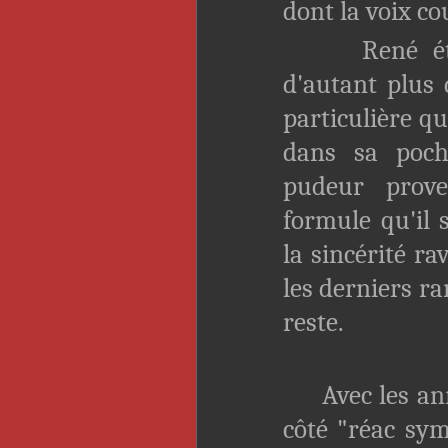
dont la voix co
René était 
d'autant plus 
particulière qu
dans sa poche
pudeur prove
formule qu'il 
la sincérité r
les derniers ra
reste.
Avec les anné
côté "réac sym