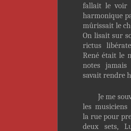
fallait le voir
harmonique par
mûrissait le c
On lisait sur s
rictus libérat
René était le m
notes jamais
savait rendre 
Je me souvien
les musiciens 
la rue pour pr
deux sets, L