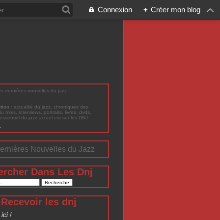
Connexion
+
Créer mon blog
les dernières nouvelles du jazz
ption
: actualité du jazz, chroniques des
du mois, interviews, portraits, livres, dvds,
'essentiel du jazz actuel est sur les DNJ.
t
ernières Nouvelles du Jazz
ercher Dans Les Dnj
Recevoir les dnj
ici !