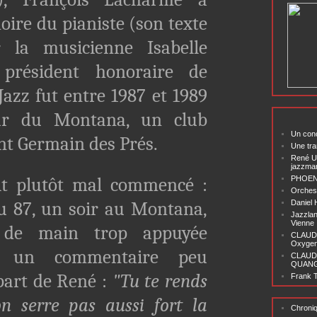
ire du pianiste (son texte
 la musicienne Isabelle
 président honoraire de
Jazz fut entre 1987 et 1989
ur du Montana, un club
Un conc
int Germain des Prés.
Une tra
René U
jazzma
plutôt mal commencé :
PHOENI
Orchest
ou 87, un soir au Montana,
Daniel
Jazzlan
Vienne
 de main trop appuyée
CLAUDI
Oxygen 
u un commentaire peu
CLAUD
QUANG ‘
part de René :
"Tu te rends
Frank T
n serre pas aussi fort la
Chroni