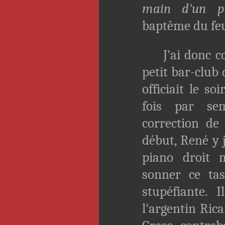
main d'un pi
baptême du fe
J'ai donc co
petit bar-club 
officiait le so
fois par se
correction de
début, René y 
piano droit 
sonner ce tas
stupéfiante. I
l'argentin Rica