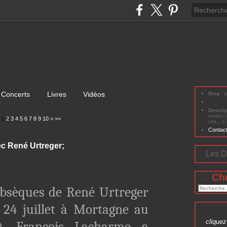
Concerts
Livres
Vidéos
Blog
: 
Descri
sorties 
2
3
4
5
6
7
8
9
10
>
>>
1
cds... L
Contac
ec René Urtreger;
Les D
Ch
obsèques de René Urtreger
 24 juillet à Mortagne au
cliquez 
), François Lacharme a