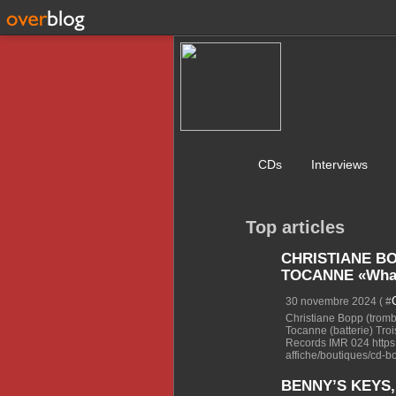
CDs
Interviews
Top articles
CHRISTIANE B
TOCANNE «What
30 novembre 2024 ( #
Christiane Bopp (trom
Tocanne (batterie) Troi
Records IMR 024 https:
affiche/boutiques/cd-b
BENNY’S KEYS, 