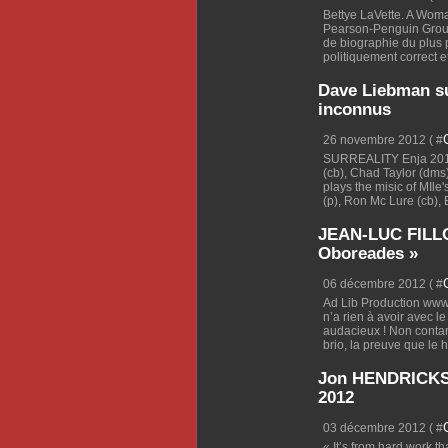
Bettye LaVette. A Woma
Pearson-Penguin Group
de biographie du plus 
politiquement correct e
Dave Liebman su
inconnus
26 novembre 2012 ( #
SURREALITY Enja 2012 
(cb), Chad Taylor (dms
plays the misic of MIle
(p), Ron Mc Lure (cb), Bi
JEAN-LUC FILL
Oboreades »
06 décembre 2012 ( #
Ad Lib Production www.
n’a rien à avoir avec l
audacieux ! Non contan
brio, la preuve que le h
Jon HENDRICKS:
2012
03 décembre 2012 ( #
« It’s from hard work th