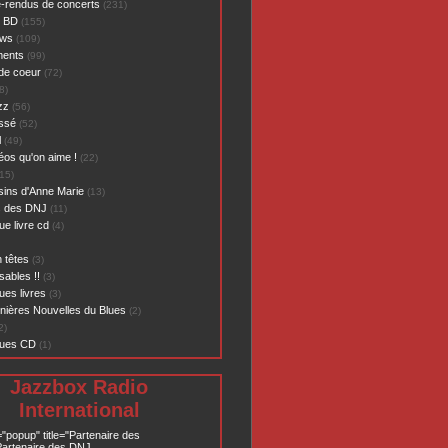
-rendus de concerts
(231)
- BD
(155)
ews
(109)
ents
(99)
de coeur
(72)
8)
zz
(56)
assé
(52)
l
(49)
éos qu'on aime !
(22)
15)
sins d'Anne Marie
(13)
s des DNJ
(11)
ue livre cd
(4)
 têtes
(3)
sables !!
(3)
ues livres
(3)
nières Nouvelles du Blues
(2)
2)
ques CD
(1)
Jazzbox Radio
International
="popup" title="Partenaire des
artenaire des DNJ