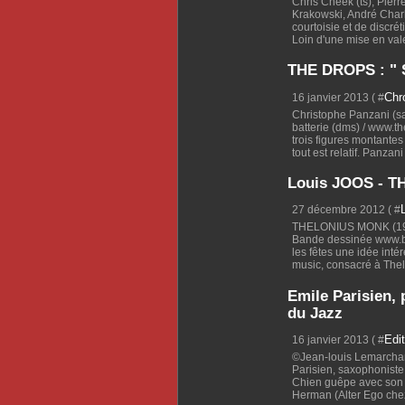
Chris Cheek (ts), Pier
Krakowski, André Char
courtoisie et de discr
Loin d'une mise en val
THE DROPS : " 
Chr
16 janvier 2013 ( #
Christophe Panzani (s
batterie (dms) / www.t
trois figures montante
tout est relatif. Panzani 
Louis JOOS - 
27 décembre 2012 ( #
THELONIUS MONK (195
Bande dessinée www.bd
les fêtes une idée inté
music, consacré à The
Emile Parisien,
du Jazz
Edit
16 janvier 2013 ( #
©Jean-louis Lemarchan
Parisien, saxophoniste
Chien guêpe avec son 
Herman (Alter Ego chez