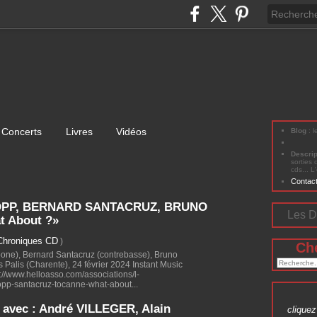
Concerts
Livres
Vidéos
Blog
: 
Descri
sorties 
cds... L
Contac
OPP, BERNARD SANTACRUZ, BRUNO
Les D
 About ?»
Chroniques CD
)
Ch
bone), Bernard Santacruz (contrebasse), Bruno
s Palis (Charente), 24 février 2024 Instant Music
//www.helloasso.com/associations/l-
opp-santacruz-tocanne-what-about...
avec : André VILLEGER, Alain
cliquez 