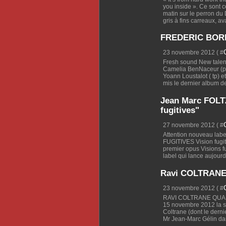
you inside ». Ce sont
matin sur le perron d
gris à fins carreaux, ava
FREDERIC BOREY
23 novembre 2012 ( #
Fresh sound New talent 
Camelia BenNaceur (p)
Yoann Loustalot ( tp) e
mis le dernier album de
Jean Marc FOLTZ
fugitives"
27 novembre 2012 ( #
Attention nouveau labe
FUGITIVES Vision fugit
premier opus Visions f
label qui lance aujourd’
Ravi COLTRANE q
23 novembre 2012 ( #
RAVI COLTRANE QUART
15 novembre 2012 la sa
Coltrane (dont le dernie
Mr Jean-Marc Gélin dan