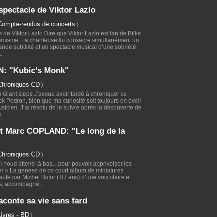
spectacle de Viktor Lazlo
Compte-rendus de concerts
)
e de Viktor Lazlo Dire que Viktor Lazlo est fan de Billie
hémisme. La chanteuse lui consacre simultanément un
nde subtilité et un spectacle musical d’une sobriété
..
N: "Kubic’s Monk"
Chroniques CD
)
Giant steps J’avoue avoir tardé à chroniquer ce
k Pedron, bien que ma curiosité soit toujours en éveil
usicien. J’ai résolu de le suivre après la découverte de
...
t Marc COPLAND: "Le long de la
Chroniques CD
)
ui noud attend là bas…pour pouvoir apprivoiser les
r » La genèse de ce court album de miniatures
aute par Michel Butor ( 87 ans) d’une voix claire et
s, accompagné...
aconte sa vie sans fard
Livres - BD
)