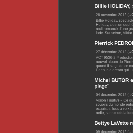
Billie HOLIDAY, 
28 novembre 2012 ( #
Billie Holiday, spectacl
Holiday, c’est un eup
récit romancé d’une gra
forte. Sur scène, Viktor.
Pierrick PEDRO
27 décembre 2012 ( #
ACT 9536-2 Production 
nouvel album de Pierric
quand il s’agit de ce m
Deep in a dream qui lui
Michel BUTOR e
plage"
04 décembre 2012 ( #
Vision Fugitive « Ce q
soupirs du monde entie
exquises, lues à voix h
nette, sans modulation
Bettye LaVette r
09 décembre 2012 ( #