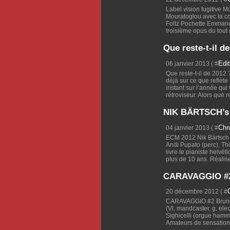
Label vision fugitive 
Mouratoglou avec la co
Foltz Pochette Emmanu
troisième opus du tout 
Que reste-t-il d
Edit
06 janvier 2013 ( #
Que reste-t-il de 2012 
déjà sur ce que reflète
instant sur l’année qu
rétroviseur. Alors que re
NIK BÄRTSCH’s R
Chr
04 janvier 2013 ( #
ECM 2012 Nik Bärtsch (
Andi Pupato (perc), Th
livre le pianiste helvé
plus de 10 ans. Réaliser
CARAVAGGIO #
20 décembre 2012 ( #
CARAVAGGIO #2 Bruno C
(Vl, mandcaster, g, ele
Sighicelli (orgue ham
Amateurs de sensations 