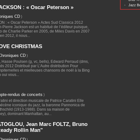
Jazz Bo
CKSON : « Oscar Peterson »
oniques CD
)
: « Oscar Peterson » Actes Sud Classica 2012
-Pierre Jackson est un habitué de l’éditeur puisque,
bio de Charlie Parker en 2005, de Miles Davis en 2007
 2012, il nous...
LOVE CHRISTMAS
Chroniques CD
)
, Hasse Poulsen (g, vc, bells), Edward Perraud (dms,
ds 2012 Distribué par L’Autre distribution Pour
iternelles et mielleuses chansons de noël à la Bing
 oui vous...
pte-rendus de concerts
)
tini et direction musicale de Patrice Caratini Elle
mécène iconique du jazz, la baronne Pannonica de
thschild (1913-1988). Dans sa maison de
), dominant Manhattan, au...
ATOGLOU, Jean Marc FOLTZ, Bruno
eady Rollin Man"
Chroniques CD
)