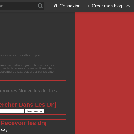
Connexion
+
Créer mon blog
les dernières nouvelles du jazz
ption
: actualité du jazz, chroniques des
du mois, interviews, portraits, livres, dvds,
'essentiel du jazz actuel est sur les DNJ.
t
ernières Nouvelles du Jazz
ercher Dans Les Dnj
Recevoir les dnj
ici !