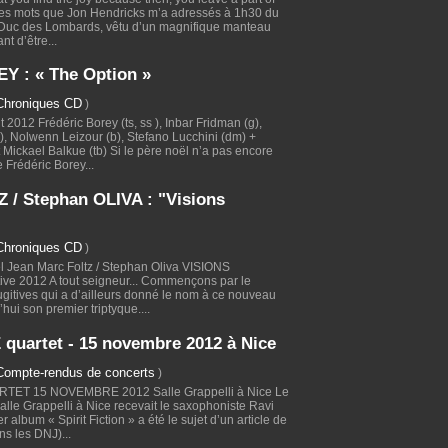
 ces mots que Jon Hendricks m’a adressés à 1h30 du
u Duc des Lombards, vêtu d’un magnifique manteau
nt d’être...
 : « The Option »
Chroniques CD
)
2012 Frédéric Borey (ts, ss ), Inbar Fridman (g),
, Nolwenn Leizour (b), Stefano Lucchini (dm) +
t Mickael Balkue (tb) Si le père noël n’a pas encore
 Frédéric Borey...
 / Stephan OLIVA : "Visions
Chroniques CD
)
l Jean Marc Foltz / Stephan Oliva VISIONS
ive 2012 A tout seigneur... Commençons par le
ugitives qui a d’ailleurs donné le nom à ce nouveau
hui son premier triptyque....
uartet - 15 novembre 2012 à Nice
Compte-rendus de concerts
)
ET 15 NOVEMBRE 2012 Salle Grappelli à Nice Le
lle Grappelli à Nice recevait le saxophoniste Ravi
r album « Spirit Fiction » a été le sujet d’un article de
s les DNJ)...