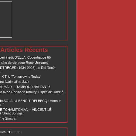
Articles Récents
ert inédit D’ELLA, Copenhague 66
nche de vie avec René Urtreger;
RTREGER (1934-2026) Le Roi René,
n
X Trio ’Tomorrow Is Today’
re National de Jazz
 HUMAIR ... TAMBOUR BATTANT !
d avec Robinson Khoury + spéciale Jazz à
A SOLAL & BENOÎT DELBECQ ‘ Honour
! ’
E TCHAMITCHIAN – VINCENT LÊ
Silent Springs’
he Sinatra
ques CD
(2185)