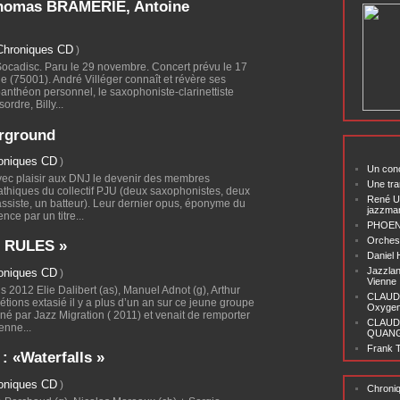
homas BRAMERIE, Antoine
Chroniques CD
)
Socadisc. Paru le 29 novembre. Concert prévu le 17
e (75001). André Villéger connaît et révère ses
anthéon personnel, le saxophoniste-clarinettiste
ordre, Billy...
erground
oniques CD
)
Un conc
vec plaisir aux DNJ le devenir des membres
Une tra
pathiques du collectif PJU (deux saxophonistes, deux
René U
assiste, un batteur). Leur dernier opus, éponyme du
jazzma
e par un titre...
PHOENI
Orchest
« RULES »
Daniel
Jazzlan
oniques CD
)
Vienne
 2012 Elie Dalibert (as), Manuel Adnot (g), Arthur
CLAUDI
tions extasié il y a plus d’un an sur ce jeune groupe
Oxygen 
onné par Jazz Migration ( 2011) et venait de remporter
CLAUD
enne...
QUANG ‘
Frank T
: «Waterfalls »
oniques CD
)
Chroni