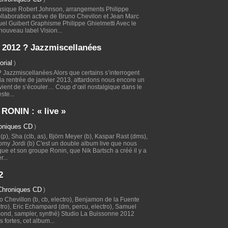
Musique Robert Johnson, arrangements Philippe
llaboration active de Bruno Chevilon et Jean Marc
el Guibert Graphisme Philippe Ghielmetti Avec le
nouveau label Vision...
e 2012 ? Jazzmiscellanées
orial
)
? Jazzmiscellanées Alors que certains s’interrogent
 la rentrée de janvier 2013, attardons nous encore un
i vient de s’écouler… Coup d’œil nostalgique dans le
ste...
ONIN : « live »
oniques CD
)
p), Sha (clb, as), Björn Meyer (b), Kaspar Rast (dms),
omy Jordi (b) C'est un double album live que nous
tique et son groupe Ronin, que Nik Bartsch a créé il y a
...
2
Chroniques CD
)
hevillon (b, cb, electro), Benjamon de la Fuente
ctro), Eric Echampard (dm, percu, electro), Samuel
mond, sampler, synthé) Studio La Buissonne 2012
fortes, cet album...