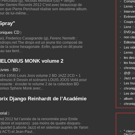
re Perchaud (g), Nicolas Moreaux (cb) + Sergio
Compte
lier Gemini Records 2012 C'est avec beaucoup de
Livres 
étion que Pierre Perchaud réalise son deuxième album.
Intervi
eur de lui-même...
Evènem
Coups 
Spray"
Livre
(5
oniques CD
DVD ja
)
non cl
ax), Frederico Casagrande (g), Ferenc Nemeth :
hedrops.net The drops est un jeune trio composé de
Editoria
s de la scène hexagonale. Enfin, quand on dit jeune
Les vid
au sax tient...
Livres
(
les des
THELONIUS MONK volume 2
les fou
chroniq
Livres - BD
)
@@
(3)
4-1956) Louis Joos volume 2 BD JAZZ 2CD + 1
Jazz en
music.fr Dessin et scénario LOUIS JOOS Voilà pour
Les Inu
ressante : écouter le volume 2 de la collection BD
lonius Sphere Monk avec...
chroniq
Les der
 prix Django Reinhardt de l’Académie
album
(
chroni
orial
)
d 2012 fut l’année de la renommée pour Emile
 (ténor et soprano) : pas moins de quatre disques-
quartet (Laborie Jazz) et en sideman auprès de Yaron
" class
 ACT) et Jean-Paul...
DNJ">P