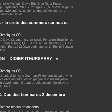
n Like Me. With David Ritz. Blue Rider Press.
. Septembre 2012. 262 pages. 26,95 $ Voici le genre
pur style américain, bien saignante. Amateurs de
t âmes sensibles,...
r la crête des sommets connus et
Chroniques CD
)
Dave Liebman (ss, ts), Lewis Porter (p), Brad Jones
) + Marc Ribot () QUEST : " Circular Dreaming ; Quest
's 60s" Enja 2012 Dave Liebman (ss, ts) Richie Beirach
lly...
ON – DIDIER ITHURSARRY : «
Chroniques CD
)
jeanlucfillon.com Jean-Luc Fillon (dont la patronyme
e célèbre empêtré) est un garçon résolument gonflé. Et
t d’avoir apporté depuis quelques années et avec
autbois...
 Duc des Lombards 2 décembre
Compte-rendus de concerts
)
at you find the joy because then, you leave a part of