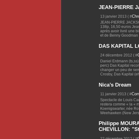
JEAN-PIERRE JA
Chr
13 janvier 2013 ( #
JEAN-PIERRE JACKSON 
138p, 16,50 euros Jean
après avoir livré une 
et de Benny Goodman en
DAS KAPITAL 
24 décembre 2012 ( #
Daniel Erdmann (ts,ss)
perc) Das Kapital recor
changer un peu de semp
Crosby, Das Kapital (eh
Nica’s Dream
Com
11 janvier 2013 ( #
Spectacle de Louis Cara
restera comme « la « 
Koenigswarter, née Ro
Weehawken (New Jersey
Philippe MOUR
CHEVILLON: "St
22 décembre 2012 ( #