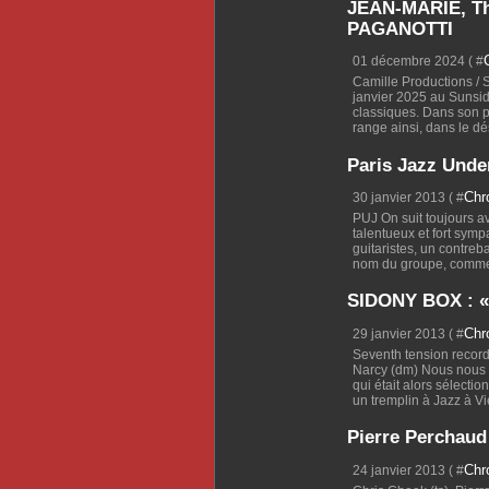
JEAN-MARIE, T
PAGANOTTI
01 décembre 2024 ( #
Camille Productions / 
janvier 2025 au Sunsid
classiques. Dans son p
range ainsi, dans le dés
Paris Jazz Und
Chr
30 janvier 2013 ( #
PUJ On suit toujours a
talentueux et fort sym
guitaristes, un contreb
nom du groupe, commenc
SIDONY BOX : 
Chr
29 janvier 2013 ( #
Seventh tension records
Narcy (dm) Nous nous é
qui était alors sélecti
un tremplin à Jazz à Vi
Pierre Perchaud 
Chr
24 janvier 2013 ( #