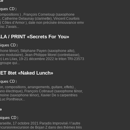
s»
iques CD
)
compositions ) , François Corneloup (saxophone
, Catherine Delaunay (clarinette), Vincent Courtois
l ( Côtes d’Armor ), date non précisée émouvance emv
sc J’avais...
A / PRINT «Secrets For You»
niques CD
)
phone ténor), Stéphane Payen (saxophone alto),
no modulaire), Jean-Philippe Morel (contrebasse),
ie) Les Lilas, 19-21 décembre 2022 le triton TRI-23573
 groupe qui...
T 8tet «Naked Lunch»
iques CD
)
on, compositions, arrangements, guitare, effets) ,
no électrique), François Cotinaud (saxophone ténor,
Lemoine (saxophone ténor), Xavier De s carpentries
Luc Ponthieux...
»
niques CD
)
rseille, 17 octobre 2021 Paradis Improvisé / l’autre
 incursion/excursion de Bojan Z dans des thèmes très