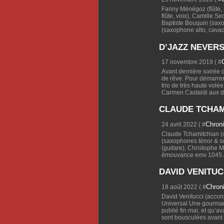
Fanny Ménégoz (flûte, f
flûte, voix), Camille S
Baptiste Bouquin (saxop
(saxophone alto, cavaq
D’JAZZ NEVERS 
17 novembre 2019 ( #
Avant dernière soirée 
de rêve. Pour démarrer 
trio de très haute volé
Carmen Castaldi aux d
CLAUDE TCHAMI
Chron
24 avril 2022 ( #
Claude Tchamitchian (
(saxophones ténor & s
(guitare), Christophe M
émouvance emv 1045 / 
DAVID VENITUCC
Chron
18 août 2022 ( #
David Venitucci (acco
Universal Une gourmand
publié fin mai, et qu’a
sont bousculées avant l