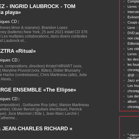
Compte
Z - INGRID LAUBROCK - TOM
Livres 
a playa»
Intervi
Evènem
niques CD
)
Coups 
phones ténor & soprano), Brandon Lopez
Livre
(5
ney (batterie) New York, 25 avril 2021 Intakt CD 376
DVD ja
l Les multiples collaborations, dans divers contextes
non cl
id Laubrock et...
Editoria
Les vid
TRA «Ritual»
Livres
(
les des
niques CD
)
les fou
 compositions, direction) Kristof HIRIART (voix,
chroniq
 Maryline Pruvost (voix, flûtes), Didier Ithursarry
e Hache (contrebasse), Chris Martineau (alto), Julie
@@
(3)
Alexis...
Jazz en
Les Inu
RGE ENSEMBLE «The Ellipse»
chroniq
Les der
niques CD
)
album
(
composition) , Guillaume Roy (alto), Marion Martineau
chroni
ambe), Olivier Benoit (guitare électrique), Pierrick
ue), Joce Mienniel ( flûte ), Jean-Marc Larché (
atherine...
& JEAN-CHARLES RICHARD «
" class
DNJ">P