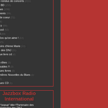
-rendus de concerts
(231)
- BD
(155)
ews
(109)
ents
(99)
de coeur
(72)
8)
zz
(56)
assé
(52)
l
(49)
éos qu'on aime !
(22)
15)
sins d'Anne Marie
(13)
s des DNJ
(11)
ue livre cd
(4)
 têtes
(3)
sables !!
(3)
ues livres
(3)
nières Nouvelles du Blues
(2)
2)
ques CD
(1)
Jazzbox Radio
International
="popup" title="Partenaire des
artenaire des DNJ