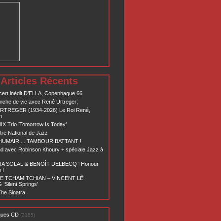
Articles Récents
ert inédit D’ELLA, Copenhague 66
nche de vie avec René Urtreger;
RTREGER (1934-2026) Le Roi René,
n
X Trio ’Tomorrow Is Today’
re National de Jazz
 HUMAIR ... TAMBOUR BATTANT !
d avec Robinson Khoury + spéciale Jazz à
A SOLAL & BENOÎT DELBECQ ‘ Honour
! ’
E TCHAMITCHIAN – VINCENT LÊ
Silent Springs’
he Sinatra
ques CD
(2185)