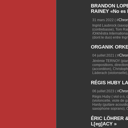
BRANDON LOPE
RAINEY «No es l
Chro
31 mars 2022 ( #
Ingrid Laubrock (saxo
(contrebasse), Tom Rai
/Orkhêstra Internationa
(dont le duo) entre Ingr
ORGANIK ORKEZ
Chro
04 juillet 2021 ( #
Jérémie TERNOY (piano,
compositions, direction)
(accordéon), Christoph
Läderach (violonselle), 
RÉGIS HUBY LA
Chro
06 juillet 2023 ( #
Régis Huby ( viol o n, 
(violoncelle, viole de g
Hardy (guitare acoustiq
saxophone soprano), C
ÉRIC LÖHRER 
L[eg]ACY »