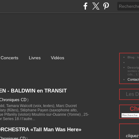
Concerts
Livres
Vidéos
Blog
: 
Descri
sorties 
cds... L
Contac
N - BALDWIN en TRANSIT
Les D
Chroniques CD
)
dd, Tamara Walcott (voix, textes), Marc Ducret
Ch
lary (flûtes), Stéphane Payen (saxophone alto,
e Pifarély (violon) Moulins-sur-Ouanne (Yonne) , 25-
Series 18 / l’autre...
CHESTRA «Tall Man Was Here»
cliquez 
Chroniques CD
)