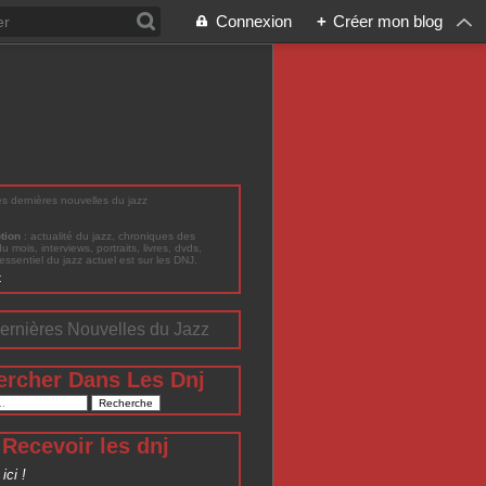
Connexion
+
Créer mon blog
les dernières nouvelles du jazz
ption
: actualité du jazz, chroniques des
du mois, interviews, portraits, livres, dvds,
'essentiel du jazz actuel est sur les DNJ.
t
ernières Nouvelles du Jazz
ercher Dans Les Dnj
Recevoir les dnj
ici !