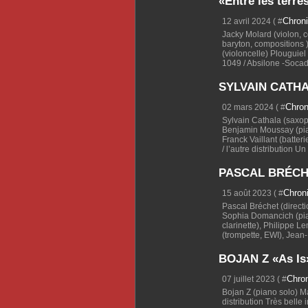
«Entre les terre
Chron
12 avril 2024 ( #
Jacky Molard (violon, 
baryton, compositions )
(violoncelle) Plouguie
1049 / Absilone -Socadi
SYLVAIN CATHAL
Chro
02 mars 2024 ( #
Sylvain Cathala (saxo
Benjamin Moussay (pia
Franck Vaillant (batter
/ l’autre distribution Un
PASCAL BRÉCHE
Chron
15 août 2023 ( #
Pascal Bréchet (directi
Sophia Domancich (pia
clarinette), Philippe 
(trompette, EWI), Jean-
BOJAN Z «As Is
Chro
07 juillet 2023 ( #
Bojan Z (piano solo) Ma
distribution Très belle