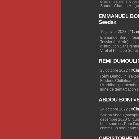
divers (les siens, et 
Shorter, Charles Mingus
EMMANUEL BORG
Seeds»
Chr
10 janvier 2023 ( #
Emmanuel Borghi (piano
Tessier (batterie) Les 
distribution Sans renier
Viret et Philippe Soirat,.
RÉMI DUMOULIN 
Ch
25 octobre 2022 ( #
Rémi Dumoulin (saxoph
Frédéric Chiffoleau (co
(Morbihan), septembre 
ligne de démarcation su
ABDOU BONI «S
Ch
24 octobre 2022 ( #
Sakina Abdou (saxophon
décembre 2020 Circum-
boni-sources/ Pour l’au
comme un retour aux sou
CHRISTOPHE MO