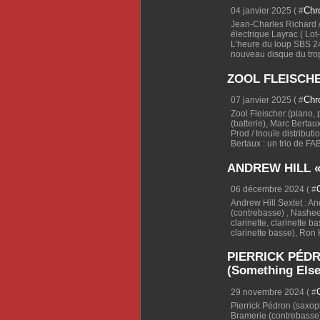
Chr
04 janvier 2025 ( #
Jean-Charles Richard /
électrique Layrac ( L
L’heure du loup SBS 240
nouveau disque du trop 
ZOOL FLEISCHE
Chr
07 janvier 2025 ( #
Zool Fleischer (piano, 
(batterie), Marc Berta
Prod / Inouïe distribu
Bertaux : un trio de FAB 
ANDREW HILL «A 
06 décembre 2024 ( #
Andrew Hill Sextet : An
(contrebasse) , Nasheet
clarinette, clarinette b
clarinette basse), Ron 
PIERRICK PÉDR
(Something Else
29 novembre 2024 ( #
Pierrick Pédron (saxop
Bramerie (contrebasse),