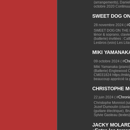
(arrangements), Daniel
octobre 2020 Continuum
SWEET DOG ON
28 novembre 2024 ( #
SWEET DOG ON THE MO
ténor & soprano, clavier
(batterie) invitées : Ca
Lesbros (voix) Les Lilas
MIKI YAMANAKA
Ch
09 octobre 2024 ( #
Miki Yamanaka (piano),
(Batterie) Englewood C
CM031824 https://mik
beaucoup apprécié la p
CHRISTOPHE MO
Chron
22 juin 2024 ( #
Christophe Monniot (sa
Jozef Dumoulin (clavie
(guitare électrique), Br
Sylvie Gasteau (textes)
JACKY MOLARD