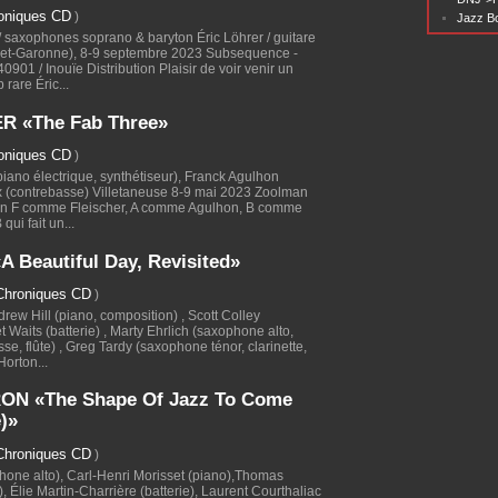
oniques CD
)
Jazz Bo
 saxophones soprano & baryton Éric Löhrer / guitare
ot-et-Garonne), 8-9 septembre 2023 Subsequence -
901 / Inouïe Distribution Plaisir de voir venir un
rare Éric...
R «The Fab Three»
oniques CD
)
piano électrique, synthétiseur), Franck Agulhon
ux (contrebasse) Villetaneuse 8-9 mai 2023 Zoolman
tion F comme Fleischer, A comme Agulhon, B comme
qui fait un...
Beautiful Day, Revisited»
Chroniques CD
)
drew Hill (piano, composition) , Scott Colley
 Waits (batterie) , Marty Ehrlich (saxophone alto,
asse, flûte) , Greg Tardy (saxophone ténor, clarinette,
Horton...
ON «The Shape Of Jazz To Come
)»
Chroniques CD
)
hone alto), Carl-Henri Morisset (piano),Thomas
 Élie Martin-Charrière (batterie), Laurent Courthaliac