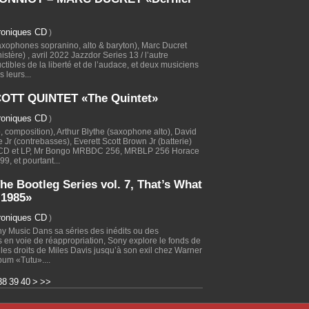
roniques CD
)
xophones sopranino, alto & baryton), Marc Ducret
stère) , avril 2022 Jazzdor Series 13 / l’autre
uctibles de la liberté et de l’audace, et deux musiciens
 leurs...
TT QUINTET «The Quintet»
roniques CD
)
, composition), Arthur Blythe (saxophone alto), David
Jr (contrebasses), Everett Scott Brown Jr (batterie)
 CD et LP, Mr Bongo MRBDC 256, MRBLP 256 Horace
9, et pourtant...
e Bootleg Series vol. 7, That’s What
-1985»
roniques CD
)
y Music Dans sa séries des inédits ou des
s en voie de réappropriation, Sony explore le fonds de
les droits de Miles Davis jusqu’à son exil chez Warner
bum «Tutu»....
50
60
70
80
90
100
38
39
40
>
>>