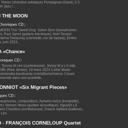
 Yvinec (direction artistique) Pompignan (Gard), 3-5
 Jazz /...
 THE MOON
Chroniques CD
)
ON Trio ‘Sweet Dog’ Julien Soro (saxophones
), Paul Jarret (guitare électrique), Ariel Tessier
therine Delaunay (clarinette, cor de basset), Émilie
, juin 2023...
 «Chance»
roniques CD
)
 Tyrone Al l en (contrebasse), Jimmy M a c b ride
liffs (New Jersey), 18 mars 2024 Cellar Music
iyamanaka.bandcamp.com/album/chance J’avais
ianiste dans son quartette...
NNIOT «Six Migrant Pieces»
iques CD
)
xophones, composition), Aymeric Avice (trompette),
rs), Nelson Veras (guitare acoustique), Nguyên Lê
uno Chevillon (contrebasse), Franck Vaillant (batterie),
 Les...
 - FRANÇOIS CORNELOUP Quartet