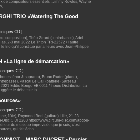
ceux de compositeurs essentiels : Jimmy Rowles, Wayne
,...
HI TRIO «Watering The Good
oniques CD
)
, composition), Théo Girard (contrebasse), Ariel
Lilas, 2-3 mai 2022 Le Triton TRI-22572 / l’autre
 le trio qu’il constitue par ailleurs avec Jean-Philippe
..
«La ligne de démarcation»
roniques CD
)
ones ténor & soprano), Bruno Ruder (piano),
ntrebasse), Pascal Le Gall (batterie) Sarzeau
2021 Eddie Bongo EB 0011 / Inouïe Distribution La
ggère le débat sur la...
ources»
roniques CD
)
e, flûte), Raymond Boni (guitare) Lille, 21-23
Disc CIDI 2203 https://www.circum-disc.com/abdou-
diteur de musique improvisée que je suis, c’est
rces, qui fait écho...
NNIOT – MARC DUCRET «Dernier