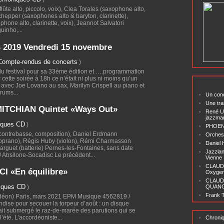
lûte alto, piccolo, voix), Clea Torales (saxophone alto,
echepper (saxophones alto & baryton, clarinette),
hone alto, clarinette, voix), Jeannot Salvatori
uinho,...
2019 Vendredi 15 novembre
Compte-rendus de concerts
)
du festival pour sa 33ème édition et ….programmation
cette soirée à 18h ce n’était ni plus ni moins qu’un
e avec Joe Lovano au sax, Marilyn Crispell au piano et
rums...
Un conc
Une tra
TCHIAN Quintet «Ways Out»
René U
jazzma
iques CD
)
PHOENI
contrebasse, composition), Daniel Erdmann
Orchest
oprano), Régis Huby (violon), Rémi Charmasson
Daniel
arguet (batterie) Pernes-les-Fontaines, sans date
Jazzlan
Absilone-Socadisc Le précédent...
Vienne
CLAUDI
I «En équilibre»
Oxygen 
CLAUD
iques CD
)
QUANG ‘
Frank T
rdéon) Paris, mars 2021 EPM Musique 4562819 /
ise pour secouer la torpeur d’août : un disque
vait submergé le raz-de-marée des parutions qui se
’été. L’accordéoniste...
Chroni