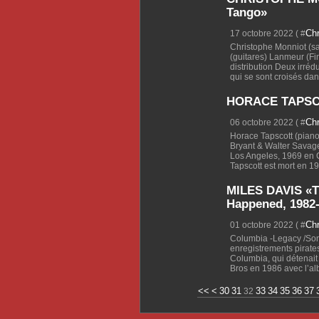
Tango»
Ch
17 octobre 2022 ( #
Christophe Monniot (sa
(guitares) Lanmeur (Fini
distribution Deux irréd
qui se sont croisés dans
HORACE TAPSCO
Ch
06 octobre 2022 ( #
Horace Tapscott (piano
Bryant & Walter Savage 
Los Angeles, 1969 en
Tapscott est mort en 199
MILES DAVIS «Th
Happened, 1982
Ch
01 octobre 2022 ( #
Columbia -Legacy /Son
enregistrements pirate
Columbia, qui détenait 
Bros en 1986 avec l’al
10
20
<<
<
30
31
33
34
35
36
37
32