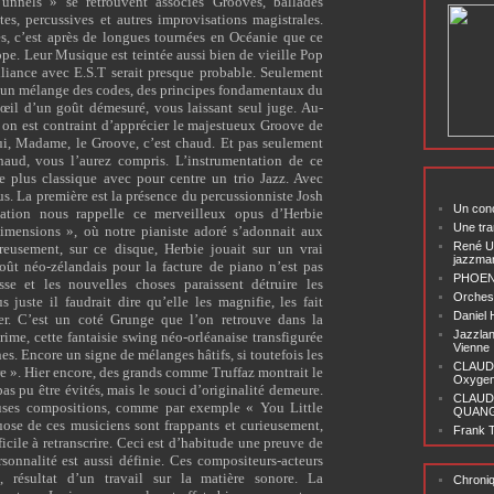
unnels » se retrouvent associés Grooves, ballades
es, percussives et autres improvisations magistrales.
s, c’est après de longues tournées en Océanie que ce
pe. Leur Musique est teintée aussi bien de vieille Pop
alliance avec E.S.T serait presque probable. Seulement
lus un mélange des codes, des principes fondamentaux du
d’œil d’un goût démesuré, vous laissant seul juge. Au-
, on est contraint d’apprécier le majestueux Groove de
ui, Madame, le Groove, c’est chaud. Et pas seulement
chaud, vous l’aurez compris. L’instrumentation de ce
de plus classique avec pour centre un trio Jazz. Avec
s. La première est la présence du percussionniste Josh
Un conc
ation nous rappelle ce merveilleux opus d’Herbie
Une tra
mensions », où notre pianiste adoré s’adonnait aux
René U
eusement, sur ce disque, Herbie jouait sur un vrai
jazzma
goût néo-zélandais pour la facture de piano n’est pas
PHOENI
sse et les nouvelles choses paraissent détruire les
Orchest
 juste il faudrait dire qu’elle les magnifie, les fait
Daniel
er. C’est un coté Grunge que l’on retrouve dans la
Jazzlan
ime, cette fantaisie swing néo-orléanaise transfigurée
Vienne
nes. Encore un signe de mélanges hâtifs, si toutefois les
CLAUDI
re ». Hier encore, des grands comme Truffaz montrait le
Oxygen 
as pu être évités, mais le souci d’originalité demeure.
CLAUD
uses compositions, comme par exemple « You Little
QUANG ‘
tuose de ces musiciens sont frappants et curieusement,
Frank T
ficile à retranscrire. Ceci est d’habitude une preuve de
rsonnalité est aussi définie. Ces compositeurs-acteurs
s, résultat d’un travail sur la matière sonore. La
Chroni