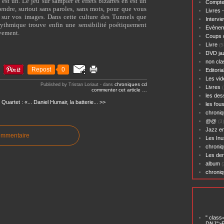
st un. Le jeu sur sampler et effets bizarres en est un
Compte
rendre, surtout sans paroles, sans mots, pour que vous
Livres 
e sur vos images. Dans cette culture des Tunnels que
Intervi
 rythmique trouve enfin une sensibilité poétiquement
Evènem
uvement.
Coups 
Livre
(5
DVD ja
non cl
Repost
0
Editoria
Les vid
chroniques cd
Published by Tristan Loriaut
-
dans
Livres
(
commenter cet article
…
les des
Quartet : «...
Daniel Humair, la batterie... >>
les fou
chroniq
@@
(3)
Jazz en
ommentaire
Les Inu
chroniq
Les der
album
(
chroni
" class
DNJ">P