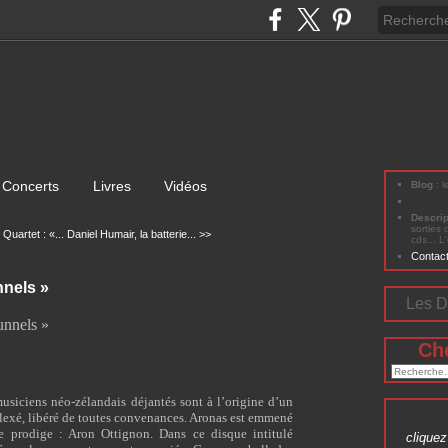
Concerts
Livres
Vidéos
Blog
: 
Descri
sorties 
Quartet : «...
Daniel Humair, la batterie... >>
cds... L
Contac
nnels »
Les D
unnels »
Ch
usiciens néo-zélandais déjantés sont à l’origine d’un
exé, libéré de toutes convenances. Aronas est emmené
e prodige : Aron Ottignon. Dans ce disque intitulé
cliquez 