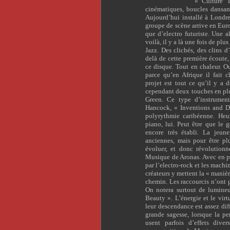
« Culture T
cinématiques, boucles dansant
Aujourd’hui installé à Londre
groupe de scène arrive en Euro
que d’electro futuriste. Une 
voilà, il y a là une fois de p
Jazz. Des clichés, des clins 
delà de cette première écoute
ce disque. Tout en chaleur. O
parce qu’en Afrique il fait 
projet est tout ce qu’il y a 
cependant deux touches en plu
Green. Ce type d’instrument
Hancock, « Inventions and Di
polyrythmie caribéenne. Heur
piano, lui. Peut être que le 
encore très établi. La jeune
anciennes, mais pour être plus
évoluer, et donc révolutionn
Musique de Aronas. Avec en pr
par l’electro-rock et les machi
créateurs y mettent la « maniè
chemin. Les raccourcis n’ont p
On notera surtout de lumine
Beauty ». L’énergie et le vir
leur descendance est assez dif
grande sagesse, lorsque la pe
usent parfois d’effets diver