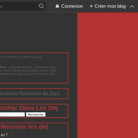
Connexion
+
Créer mon blog
les dernières nouvelles du jazz
ption
: actualité du jazz, chroniques des
du mois, interviews, portraits, livres, dvds,
'essentiel du jazz actuel est sur les DNJ.
t
ernières Nouvelles du Jazz
ercher Dans Les Dnj
Recevoir les dnj
ici !