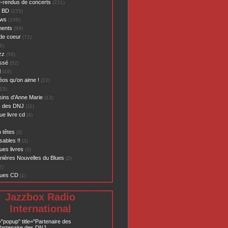
-rendus de concerts
(231)
- BD
(155)
ews
(109)
ents
(99)
de coeur
(72)
8)
zz
(56)
assé
(52)
l
(49)
éos qu'on aime !
(22)
15)
sins d'Anne Marie
(13)
s des DNJ
(11)
ue livre cd
(4)
 têtes
(3)
sables !!
(3)
ues livres
(3)
nières Nouvelles du Blues
(2)
2)
ques CD
(1)
Jazzbox Radio
International
="popup" title="Partenaire des
artenaire des DNJ