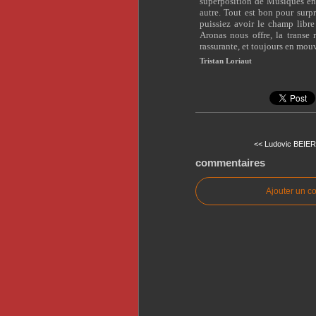
superposition de Musiques en e
autre. Tout est bon pour surp
puissiez avoir le champ libr
Aronas nous offre, la transe
rassurante, et toujours en mo
Tristan Loriaut
<< Ludovic BEIER 
commentaires
Ajouter un c