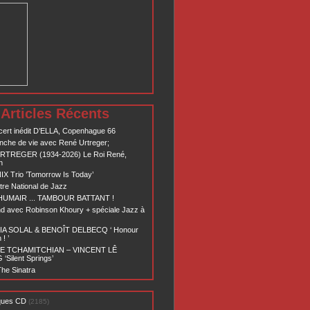
Articles Récents
ert inédit D’ELLA, Copenhague 66
nche de vie avec René Urtreger;
RTREGER (1934-2026) Le Roi René,
n
X Trio ’Tomorrow Is Today’
re National de Jazz
 HUMAIR ... TAMBOUR BATTANT !
d avec Robinson Khoury + spéciale Jazz à
A SOLAL & BENOÎT DELBECQ ‘ Honour
! ’
E TCHAMITCHIAN – VINCENT LÊ
Silent Springs’
he Sinatra
ques CD
(2185)