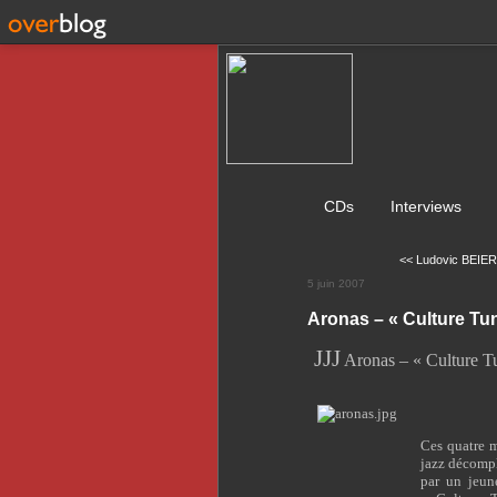
CDs
Interviews
<< Ludovic BEIER 
5 juin 2007
Aronas – « Culture Tu
J
J
J
Aronas – « Culture T
Ces quatre m
jazz décompl
par un jeun