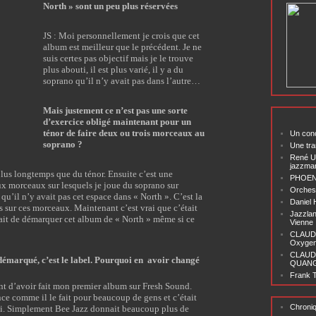
North » sont un peu plus réservées
JS : Moi personnellement je crois que cet
album est meilleur que le précédent. Je ne
suis certes pas objectif mais je le trouve
plus abouti, il est plus varié, il y a du
soprano qu’il n’y avait pas dans l’autre…
Mais justement ce n’est pas une sorte
d’exercice obligé maintenant pour un
ténor de faire deux ou trois morceaux au
Un conc
soprano ?
Une tra
René U
jazzma
plus longtemps que du ténor. Ensuite c’est une
PHOENI
x morceaux sur lesquels je joue du soprano sur
Orchest
 qu’il n’y avait pas cet espace dans « North ». C’est la
Daniel
s sur ces morceaux. Maintenant c’est vrai que c’était
Jazzlan
ait de démarquer cet album de « North » même si ce
Vienne
CLAUDI
Oxygen 
CLAUD
 démarqué, c’est le label. Pourquoi en
avoir changé
QUANG ‘
Frank T
tent d’avoir fait mon premier album sur Fresh Sound.
e comme il le fait pour beaucoup de gens et c’était
Chroni
oi. Simplement Bee Jazz donnait beaucoup plus de