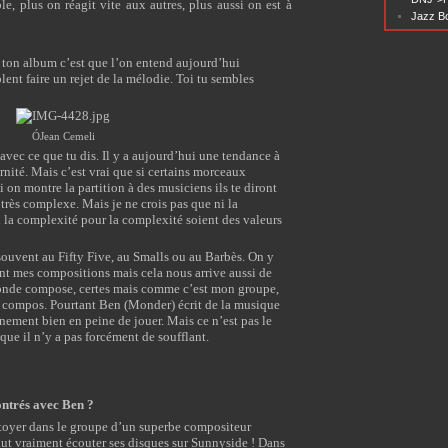
e, plus on réagit vite aux autres, plus aussi on est à
Jazz Bo
 ton album c’est que l’on entend aujourd’hui
nt faire un rejet de la mélodie. Toi tu sembles
Ó
Jean Cemeli
d avec ce que tu dis. Il y a aujourd’hui une tendance à
ité. Mais c’est vrai que si certains morceaux
i on montre la partition à des musiciens ils te diront
très complexe. Mais je ne crois pas que ni la
i la complexité pour la complexité soient des valeurs
ouvent au Fifty Five, au Smalls ou au Barbès. On y
nt mes compositions mais cela nous arrive aussi de
monde compose, certes mais comme c’est mon groupe,
s compos. Pourtant Ben (Monder) écrit de la musique
inement bien en peine de jouer. Mais ce n’est pas le
que il n’y a pas forcément de soufflant.
ntrés avec Ben ?
ôtoyer dans le groupe d’un superbe compositeur
faut vraiment écouter ses disques sur Sunnyside ! Dans