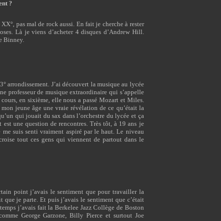
ent ?
XX°, pas mal de rock aussi. En fait je cherche à rester
oses. Là je viens d’acheter 4 disques d’Andrew Hill.
ve Binney.
 13° arrondissement. J’ai découvert la musique au lycée
une professeur de musique extraordinaire qui s’appelle
cours, en sixième, elle nous a passé Mozart et Miles.
 mon jeune âge une vraie révélation de ce qu’était la
u’un qui jouait du sax dans l’orchestre du lycée et ça
t est une question de rencontres. Très tôt, à 19 ans je
e me suis senti vraiment aspiré par le haut. Le niveau
roise tout ces gens qui viennent de partout dans le
rtain point j’avais le sentiment que pour travailler la
t que je parte. Et puis j’avais le sentiment que c’était
e temps j’avais fait la Berkelee Jazz Collège de Boston
comme George Garzone, Billy Pierce et surtout Joe