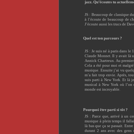
jazz. Qu’écoutes tu actuellem
JS : Beaucoup de classique du 
à l’écoute de beaucoup de ch
J’écoute aussi les trucs de Da
Quel est ton parcours ?
JS : Je suis né à paris dans le
Claude Monnet. Il y avait là 
Annick Chartreux. Au premier 
Cela a été pour moi et malgré
musique. Ensuite j’ai vu quelq
m’a fait trop envie. Après, tou
suis parti à New York. Et là j
musical à New York où l’on c
monde est incroyable.
Pourquoi être parti si tôt ?
JS : Parce que, arrivé à un ce
musique à plein temps il fallai
là bas que ça se passait. Entr
durant 2 ans avec des gens 