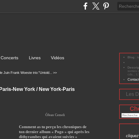
Concerts
Livres
Vidéos
Blog
: 
Descri
sorties 
de Juin
Frank Woeste trio:”Untold... >>
cds... L
Contac
ris-New York / New York-Paris
Les D
Ch
Ó
Jean Cemeli
Comment as tu perçu les chroniques de
ton dernier album « Pogo » qui après les
cliquez 
dithyrambes qui avaient suivies «