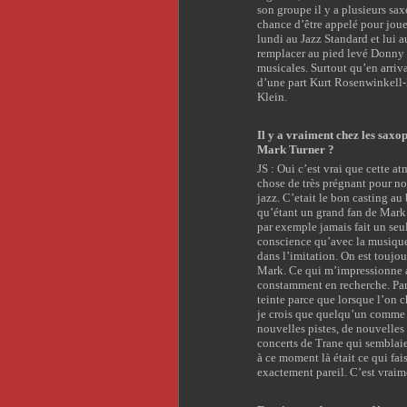
son groupe il y a plusieurs sa
chance d’être appelé pour jouer
lundi au Jazz Standard et lui a
remplacer au pied levé Donny 
musicales. Surtout qu’en arriv
d’une part Kurt Rosenwinkell-
Klein.
Il y a vraiment chez les saxop
Mark Turner ?
JS : Oui c’est vrai que cette a
chose de très prégnant pour no
jazz. C’etait le bon casting a
qu’étant un grand fan de Mark 
par exemple jamais fait un seu
conscience qu’avec la musique
dans l’imitation. On est toujou
Mark. Ce qui m’impressionne av
constamment en recherche. Parf
teinte parce que lorsque l’on c
je crois que quelqu’un comme 
nouvelles pistes, de nouvelles
concerts de Trane qui semblaien
à ce moment là était ce qui fai
exactement pareil. C’est vraim