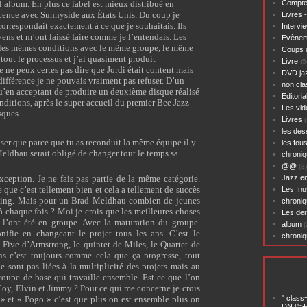
 album. En plus ce label est mieux distribué en
Compte
licence avec Sunnyside aux États Unis. Du coup je
Livres 
correspondait exactement à ce que je souhaitais. Ils
Intervi
s et m’ont laissé faire comme je l’entendais. Les
Evènem
s les mêmes conditions avec le même groupe, le même
Coups 
 tout le processus et j’ai quasiment produit
Livre
(5
e ne peux certes pas dire que Jordi était content mais
DVD ja
différence je ne pouvais vraiment pas refuser. D’un
non cl
 qu’en acceptant de produire un deuxième disque réalisé
Editoria
ditions, après le super accueil du premier Bee Jazz
Les vid
sques.
Livres
(
les des
ser que parce que tu as reconduit la même équipe il y
les fou
Meldhau serait obligé de changer tout le temps sa
chroniq
@@
(3)
exception. Je ne fais pas partie de la même catégorie.
Jazz en
que c’est tellement bien et cela a tellement de succès
Les Inu
sting. Mais pour un Brad Meldhau combien de jeunes
chroniq
à chaque fois ? Moi je crois que les meilleures choses
Les der
z l’ont été en groupe. Avec la maturation du groupe.
album
(
ifie en changeant le projet tous les ans. C’est le
chroni
t Five d’Armstrong, le quintet de Miles, le Quartet de
ans c’est toujours comme cela que ça progresse, tout
e sont pas liées à la multiplicité des projets mais au
groupe de base qui travaille ensemble. Est ce que l’on
oy, Elvin et Jimmy ? Pour ce qui me concerne je crois
 » et « Pogo » c’est que plus on est ensemble plus on
" class
DNJ">P