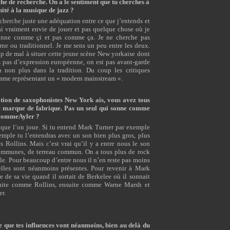
che de recherche. On a le sentiment que tu cherches à
ité à la musique de jazz ?
 cherche juste une adéquation entre ce que j’entends et
’ai vraiment envie de jouer et pas quelque chose où je
sonne comme çi et pas comme ça. Je ne cherche pas
rne ou traditionnel. Je me sens un peu entre les deux.
up de mal à situer cette jeune scène New yorkaise dont
s pas d’expression européenne, on est pas avant-garde
 non plus dans la tradition. Du coup les critiques
omme représentant un « modern mainstream ».
ation de saxophonistes New York ais, vous avez tous
ne marque de fabrique. Pas un seul qui sonne comme
 commeAyler ?
e que l’on joue. Si tu entend Mark Turner par exemple
emple tu l’entendras avec un son bien plus gros, plus
s Rollins. Mais c’est vrai qu’il y a entre nous le son
ommunes, de terreau commun. On a tous plus de rock
le. Pour beaucoup d’entre nous il n’en reste pas moins
nelles sont néanmoins présentes. Pour revenir à Mark
e de sa vie quand il sortait de Berkelee où il sonnait
uite comme Rollins, ensuite comme Warne Marsh et
r.
e que tes influences vont néanmoins, bien au delà du