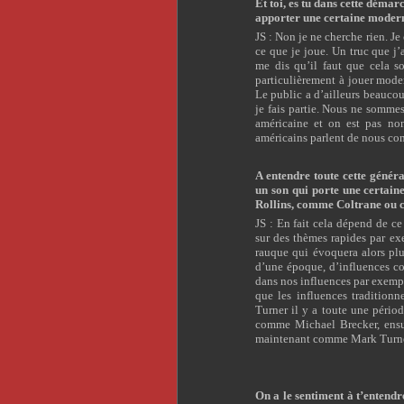
Et toi, es tu dans cette démar
apporter une certaine modern
JS : Non je ne cherche rien. Je
ce que je joue. Un truc que j
me dis qu’il faut que cela 
particulièrement à jouer mode
Le public a d’ailleurs beauco
je fais partie. Nous ne somme
américaine et on est pas non
américains parlent de nous c
A entendre toute cette génér
un son qui porte une certai
Rollins, comme Coltrane ou
JS : En fait cela dépend de c
sur des thèmes rapides par ex
rauque qui évoquera alors plu
d’une époque, d’influences c
dans nos influences par exemp
que les influences tradition
Turner il y a toute une périod
comme Michael Brecker, ens
maintenant comme Mark Turne
On a le sentiment à t’entendr