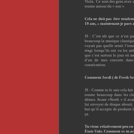
Viola.
Ce sont des gens avec qu
tourne autour du « son ».
Cela ne doit pas
être totalem
19 ans, « maintenant je pars
JS : C’est sûr que ce n’est 
beaucoup la musique classique 
voyait pas quelle serait l’iss
réagi lorsqu’ils ont vu les a
que c’est surtout le jour où m
d’un de mes concerts dans
consécration.
Comment Jordi ( de Fresh Sou
JS : Comme tu le sais cela fai
tourne beaucoup dans les clu
démos. Avant «North » il avai
lui envoyer de disque abouti.
but qu’il accepte de produire l
ça.
Tu viens relativement peu en 
États Unis. Comment es tu acc