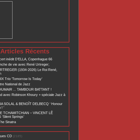
Articles Récents
ert inédit D’ELLA, Copenhague 66
nche de vie avec René Urtreger;
RTREGER (1934-2026) Le Roi René,
n
X Trio ’Tomorrow Is Today’
re National de Jazz
 HUMAIR ... TAMBOUR BATTANT !
d avec Robinson Khoury + spéciale Jazz à
A SOLAL & BENOÎT DELBECQ ‘ Honour
! ’
E TCHAMITCHIAN – VINCENT LÊ
Silent Springs’
he Sinatra
ques CD
(2185)