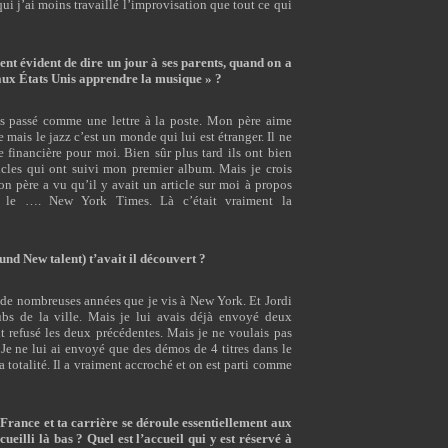
i j’ai moins travaillé l’improvisation que tout ce qui
ent évident de dire un jour à ses parents, quand on a
 aux États Unis apprendre la musique » ?
pas passé comme une lettre à la poste. Mon père aime
mais le jazz c’est un monde qui lui est étranger. Il ne
ue financière pour moi. Bien sûr plus tard ils ont bien
rticles qui ont suivi mon premier album. Mais je crois
on père a vu qu’il y avait un article sur moi à propos
 le …. New York Times. Là c’était vraiment la
nd New talent) t’avait il découvert ?
t de nombreuses années que je vis à New York. Et Jordi
bs de la ville. Mais je lui avais déjà envoyé deux
t refusé les deux précédentes. Mais je ne voulais pas
 Je ne lui ai envoyé que des démos de 4 titres dans le
a totalité. Il a vraiment accroché et on est parti comme
France et ta carrière se déroule essentiellement aux
ueilli là bas ? Quel est l’accueil qui y est réservé à