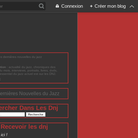
Connexion
+
Créer mon blog
les dernières nouvelles du jazz
ption
: actualité du jazz, chroniques des
du mois, interviews, portraits, livres, dvds,
'essentiel du jazz actuel est sur les DNJ.
t
ernières Nouvelles du Jazz
ercher Dans Les Dnj
Recevoir les dnj
ici !