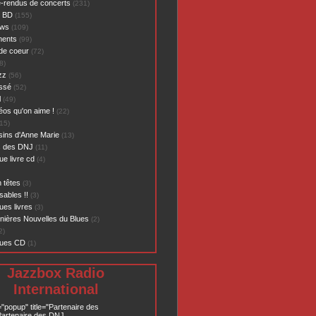
-rendus de concerts
(231)
- BD
(155)
ews
(109)
ents
(99)
de coeur
(72)
8)
zz
(56)
assé
(52)
l
(49)
éos qu'on aime !
(22)
15)
sins d'Anne Marie
(13)
s des DNJ
(11)
ue livre cd
(4)
 têtes
(3)
sables !!
(3)
ues livres
(3)
nières Nouvelles du Blues
(2)
2)
ques CD
(1)
Jazzbox Radio
International
="popup" title="Partenaire des
artenaire des DNJ