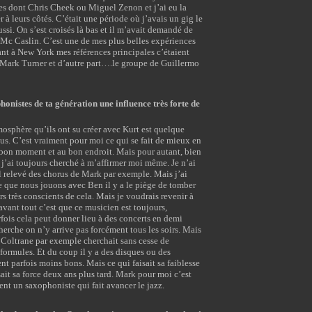
xes dont Chris Cheek ou Miguel Zenon et j’ai eu la
 à leurs côtés. C’était une période où j’avais un gig le
ussi. On s’est croisés là bas et il m’avait demandé de
Mc Caslin. C’est une de mes plus belles expériences
ant à New York mes références principales c’étaient
Mark Turner et d’autre part….le groupe de Guillermo
honistes de ta génération une influence très forte de
tmosphère qu’ils ont su créer avec Kurt est quelque
us. C’est vraiment pour moi ce qui se fait de mieux en
u bon moment et au bon endroit. Mais pour autant, bien
j’ai toujours cherché à m’affirmer moi même. Je n’ai
l relevé des chorus de Mark par exemple. Mais j’ai
 que nous jouons avec Ben il y a le piège de tomber
rs très conscients de cela. Mais je voudrais revenir à
ant tout c’est que ce musicien est toujours,
ois cela peut donner lieu à des concerts en demi
herche on n’y arrive pas forcément tous les soirs. Mais
Coltrane par exemple cherchait sans cesse de
 formules. Et du coup il y a des disques ou des
t parfois moins bons. Mais ce qui faisait sa faiblesse
sait sa force deux ans plus tard. Mark pour moi c’est
ent un saxophoniste qui fait avancer le jazz.