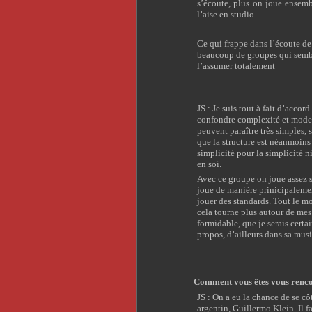
s’écoute, plus on joue ensembl
l’aise en studio.
Ce qui frappe dans l’écoute de
beaucoup de groupes qui semble
l’assumer totalement
JS : Je suis tout à fait d’accor
confondre complexité et modern
peuvent paraître très simples, s
que la structure est néanmoins 
simplicité pour la simplicité n
en soi.
Avec ce groupe on joue assez s
joue de manière prinicipaleme
jouer des standards. Tout le 
cela tourne plus autour de me
formidable, que je serais certa
propos, d’ailleurs dans sa musi
Comment vous êtes vous renco
JS : On a eu la chance de se c
argentin, Guillermo Klein. Il 