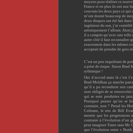
moyens pour réaliser ce nouvel
France et en plus ils ont une 
couvrais les deux pays ce qui 
m’ont donné beaucoup de moyen
deux disques ont été fait dan
ingénieur du son, j’ai contrôlé
artistiquement l’album. Alors j
il a compris qu’avec une telle 
autre côté il faut reconnaître
exactement dans les mêmes con
acceptait de prendre de gros ri
C’est un peu inquiétant de pen
a prise de risque. Sinon Brad 
rythmique !
Oui d’accord mais là c’est l’
Brad Meldhau ça marche parce 
qu’il a pu reconduire son ca
sont obligés de se renouveler 
qui se sont produites en jaz
Pourquoi penser qu’on se bon
contraire, non ? Prend les Ho
Coltrane, le trio de Bill Ev
montre que les progressions n
contraire à l’évolution d’un 
peut imaginer Trane sans Mc C
que l’évolution entre « North