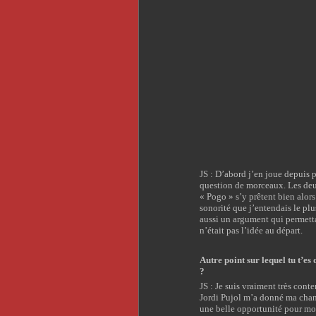
JS : D’abord j’en joue depuis 
question de morceaux. Les deu
« Pogo » s’y prêtent bien alors
sonorité que j’entendais le plu
aussi un argument qui permett
n’était pas l’idée au départ.
Autre point sur lequel tu t’es
?
JS : Je suis vraiment très con
Jordi Pujol m’a donné ma chanc
une belle opportunité pour m