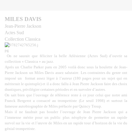
MILES DAVIS
Jean-Pierre Jackson
Actes Sud
Collection Classica
On ne saurait que féliciter la belle Arlésienne (Actes Sud) d’ouvrir sa
collection « Classica » au jazz.
Après un Charlie Parker paru en 2005 voilà donc sous la houlette de Jean-
Pierre Jackson un Miles Davis assez salutaire. Les contraintes du genre ont
imposé un
format assez léger à l’auteur (180 pages pour un sujet qui en
mériterait le quintuple) et il a donc fallu à Jean Pierre Jackson faire des choix
drastiques, privilégier certaines périodes et en survoler d’autres.
On sait bien que l’ouvrage de référence reste à ce jour celui que notre ami
Franck Bergerot a consacré au trompettiste (Le seuil 1998) et surtout la
fameuse autobiographie de Miles préfacée par Quincy Troup.
Mais il ne faudrait pas bouder l’ouvrage de Jean Pierre Jackson qui a
l’immense mérite pour un public plus néophyte de permettre un rapide
survol sur la vie et l’œuvre de Miles en un rapide tour d’horizon de la vie du
génial trompettiste.