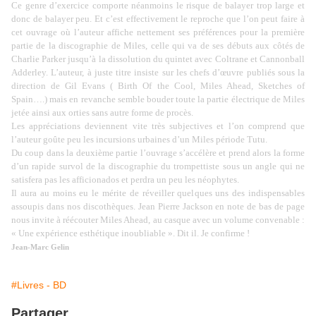
Ce genre d’exercice comporte néanmoins le risque de balayer trop large et
donc de balayer peu. Et c’est effectivement le reproche que l’on peut faire à
cet ouvrage où l’auteur affiche nettement ses préférences pour la première
partie de la discographie de Miles, celle qui va de ses débuts aux côtés de
Charlie Parker jusqu’à la dissolution du quintet avec Coltrane et Cannonball
Adderley. L’auteur, à juste titre insiste sur les chefs d’œuvre publiés sous la
direction de Gil Evans ( Birth Of the Cool, Miles Ahead, Sketches of
Spain….) mais en revanche semble bouder toute la partie électrique de Miles
jetée ainsi aux orties sans autre forme de procès.
Les appréciations deviennent vite très subjectives et l’on comprend que
l’auteur goûte peu les incursions urbaines d’un Miles période Tutu.
Du coup dans la deuxième partie l’ouvrage s’accélère et prend alors la forme
d’un rapide survol de la discographie du trompettiste sous un angle qui ne
satisfera pas les afficionados et perdra un peu les néophytes.
Il aura au moins eu le mérite de réveiller quelques uns des indispensables
assoupis dans nos discothèques. Jean Pierre Jackson en note de bas de page
nous invite à réécouter Miles Ahead, au casque avec un volume convenable :
« Une expérience esthétique inoubliable ». Dit il. Je confirme !
Jean-Marc Gelin
#Livres - BD
Partager