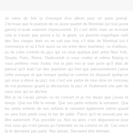
Je viens de finir la chronique d’un album pour un autre journal.
J’écrivais que le pianiste de ce jeune quartet de Montréal (un tout jeune
gamin) m’avait vraiment impressionné. Et c’est drôle mais en écrivant
cela je n’avais pas pensé à lui, le géant. Le pianiste magnifique natif
des îles vierges dont on ne sait pas trop s’il était de Montréal (où il
commença et où il finit aussi sa vie entre deux tournées), ou d’ailleurs,
ou de cette contrée du jazz qui se situe quelque part entre New York,
Douala, Paris, Rome, Vladivostok si vous voulez et même Beijing si
vous préférez mais foutez moi la paix moi je sais juste qu’il était de
partout qu’il était l’un des pianistes qui font que passionnément j’aime
cette musique et que lorsque quelqu’un comme lui disparaît quelqu’un
qui vous a élevé au jazz moi c’est une partie de mon âme un morceau
de ma jeunesse quand je découvrais le jazz et finalement une part de
nous tous qui se déchire.
Moi je ne l’avais jamais vu en concert et je me disais que j’avais le
temps. Que ma fille le verrait. Que ses petits enfants le verraient. Que
les petits enfants de ses enfants le verraient également même quand
on sera trois pieds sous le tas de sable. Parce qu’il ne pouvait pas en
être autrement. Pas possible ça. Non ou alors c’est dégueulasse pour
tout ceux qui n’ont jamais pu l’entendre en rai comme on dit. Ces mecs
là ils devraient pas partir. Non jamais. Devraient être éternels.