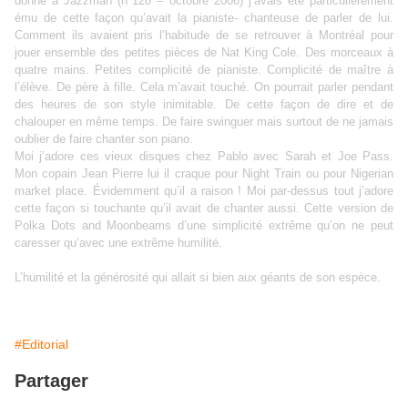
donné à Jazzman (n°128 – octobre 2006) j’avais été particulièrement
ému de cette façon qu’avait la pianiste- chanteuse de parler de lui.
Comment ils avaient pris l’habitude de se retrouver à Montréal pour
jouer ensemble des petites pièces de Nat King Cole. Des morceaux à
quatre mains. Petites complicité de pianiste. Complicité de maître à
l’élève. De père à fille. Cela m’avait touché. On pourrait parler pendant
des heures de son style inimitable. De cette façon de dire et de
chalouper en même temps. De faire swinguer mais surtout de ne jamais
oublier de faire chanter son piano.
Moi j’adore ces vieux disques chez Pablo avec Sarah et Joe Pass.
Mon copain Jean Pierre lui il craque pour Night Train ou pour Nigerian
market place. Évidemment qu’il a raison ! Moi par-dessus tout j’adore
cette façon si touchante qu’il avait de chanter aussi. Cette version de
Polka Dots and Moonbeams d’une simplicité extrême qu’on ne peut
caresser qu’avec une extrême humilité.
L’humilité et la générosité qui allait si bien aux géants de son espèce.
#Editorial
Partager