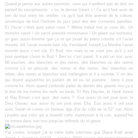
Quand je pense aux autres pommes, ceux qui n’arrêtent pas de dire, en
parlant du saxophoniste : « lui, le dernier Géant » ! Ce qu’il faut avoir de
rien du tout entre les oreilles, ce qu’il faut être anémié de la culture,
amnésique de tout l’histoire du jazz pour dire des conneries pareilles.
Et Oscar c’était quoi selon vous ? Même métal moi je vous dis. Un
monstre sacré ! Un sacré pianiste monstrueux ! Un géant oui monsieur,
un gars aussi énorme que ça et qui jouait du piano comme s’il l’avait
inventé. Art l’avait inventé bien sûr. Fernidand Joseph La Menthe l’avait
inventé aussi c’est sûr. Et Bud, non mais tu ne crois pas qu’il y est
pour quelque chose le Bud ? Ben lui c’est pareil. Il a prit un truc avec
88 touches, des blanches et des noires, des blanches ou des noires
comme s’il en pleuvait, des noires et des noires, des blanches en
rafale, des noires et blanches tout mélangées et il a inventé. Y en des
qui disent aujourd’hui en parlant de tel ou tel pianiste : tiens il joue
comme lui. Alors quand j’entends parler du dernier des géants moi ça a
le don de me mettre les nerfs en boule. Et Roy Haynes, et Hank Jones
et Ray Brown c’est quoi, des nains ?
Eux aussi ils ont joué avec le
Dieu Oiseau, eux aussi ils ont joué avec Ella. Eux aussi il ont joué
avec Sarah et connu ce fameux âge d’or du côté de la 52° rue. Alors
j’espère que celui qui a inventé cette expression à la con, aujourd’hui
se terrera dans son trou jusqu’au tréfonds du ré grave.
Par contre, lorsque j’ai lu cette belle interview que Diana Krall avait