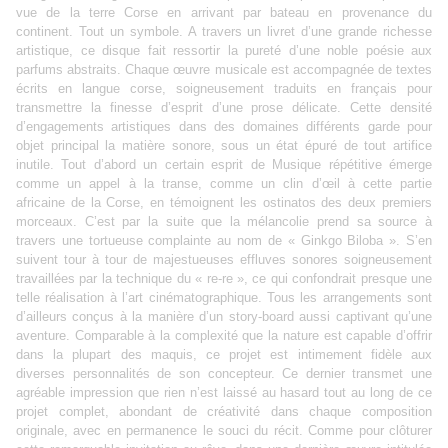
vue de la terre Corse en arrivant par bateau en provenance du
continent. Tout un symbole. A travers un livret d’une grande richesse
artistique, ce disque fait ressortir la pureté d’une noble poésie aux
parfums abstraits. Chaque œuvre musicale est accompagnée de textes
écrits en langue corse, soigneusement traduits en français pour
transmettre la finesse d’esprit d’une prose délicate. Cette densité
d’engagements artistiques dans des domaines différents garde pour
objet principal la matière sonore, sous un état épuré de tout artifice
inutile. Tout d’abord un certain esprit de Musique répétitive émerge
comme un appel à la transe, comme un clin d’œil à cette partie
africaine de la Corse, en témoignent les ostinatos des deux premiers
morceaux. C’est par la suite que la mélancolie prend sa source à
travers une tortueuse complainte au nom de « Ginkgo Biloba ». S’en
suivent tour à tour de majestueuses effluves sonores soigneusement
travaillées par la technique du « re-re », ce qui confondrait presque une
telle réalisation à l’art cinématographique. Tous les arrangements sont
d’ailleurs conçus à la manière d’un story-board aussi captivant qu’une
aventure. Comparable à la complexité que la nature est capable d’offrir
dans la plupart des maquis, ce projet est intimement fidèle aux
diverses personnalités de son concepteur. Ce dernier transmet une
agréable impression que rien n’est laissé au hasard tout au long de ce
projet complet, abondant de créativité dans chaque composition
originale, avec en permanence le souci du récit. Comme pour clôturer