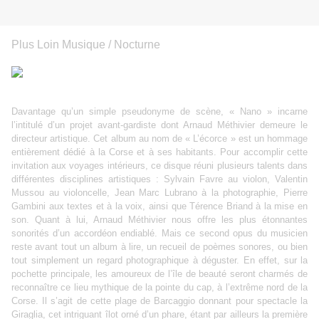
Plus Loin Musique / Nocturne
Davantage qu’un simple pseudonyme de scène, « Nano » incarne
l’intitulé d’un projet avant-gardiste dont Arnaud Méthivier demeure le
directeur artistique. Cet album au nom de « L’écorce » est un hommage
entièrement dédié à la Corse et à ses habitants. Pour accomplir cette
invitation aux voyages intérieurs, ce disque réuni plusieurs talents dans
différentes disciplines artistiques : Sylvain Favre au violon, Valentin
Mussou au violoncelle, Jean Marc Lubrano à la photographie, Pierre
Gambini aux textes et à la voix, ainsi que Térence Briand à la mise en
son. Quant à lui, Arnaud Méthivier nous offre les plus étonnantes
sonorités d’un accordéon endiablé. Mais ce second opus du musicien
reste avant tout un album à lire, un recueil de poèmes sonores, ou bien
tout simplement un regard photographique à déguster. En effet, sur la
pochette principale, les amoureux de l’île de beauté seront charmés de
reconnaître ce lieu mythique de la pointe du cap, à l’extrême nord de la
Corse. Il s’agit de cette plage de Barcaggio donnant pour spectacle la
Giraglia, cet intriguant îlot orné d’un phare, étant par ailleurs la première