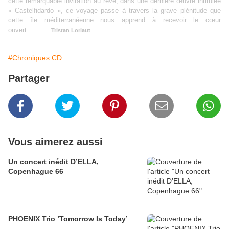
cette remarquable invitation au rêve, dans une dernière œuvre intitulée
« Castelfidardo », ce voyage passe à travers la grave plénitude que
cette île méditerranéenne nous apprend à recevoir le cœur
ouvert.
Tristan Loriaut
#Chroniques CD
Partager
Vous aimerez aussi
Un concert inédit D’ELLA,
Copenhague 66
PHOENIX Trio ’Tomorrow Is Today’