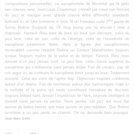
compositions personnelles, ce saxophoniste de Montréal qui fit jadis
ses classes avec Jean-Louis Chautemps connaît par cœur son histoire
du jazz et navigue avec grande classe entre différents standards
ère
butinant ici un
Like someone in love
, là un
Freedom suite 1
partie
de
Sonny Rollins (toujours là),
I’ll Stop loving you
ou encore
I hear a
rhapsody
. Yannick Rieu tient de bout en bout son discours, celui du
jazz brut, celui du son, celui de l’énergie, celui de l’inventivité du
saxophone totalement libéré, dans la lignée des saxophonistes
increvables comme l’étaient Rollins ou Gordon. Marathonien toujours
lyrique, toujours maître de la pulse et du tempo, Yannick Rieu nous
renvoie à ce jazz jamais mort, ce jazz brut, cette classe suprême du
saxophone qui s’enflamme sans jamais brûler. Pas de couacs, pas de
cris aigus ici, au contraire le saxophone ténor jusqu’au bout. Totalement
assumé. Celui qui vient de l’après bop. Digression toujours cohérente
autour d’un thème. Pas de tourneries autour des harmoniques mais ici
la mélodie et la pulse qui seuls constituent l’ossature du discours
toujours brillant sans donner l’impression de l’être, toujours intelligent et
inventif sans jamais se perdre. Nous perdre. Un jazz qui nous fait
revivre de belles heures que nous avions un peu oubliées. Que Rollins
lui-même a un peu perdu en chemin. On se demande bien pourquoi.
Jean-Marc Gelin