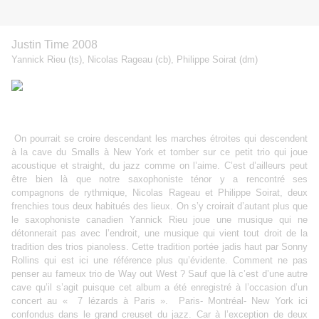
Justin Time 2008
Yannick Rieu (ts), Nicolas Rageau (cb), Philippe Soirat (dm)
On pourrait se croire descendant les marches étroites qui descendent
à la cave du Smalls à New York et tomber sur ce petit trio qui joue
acoustique et straight, du jazz comme on l’aime. C’est d’ailleurs peut
être bien là que notre saxophoniste ténor y a rencontré ses
compagnons de rythmique, Nicolas Rageau et Philippe Soirat, deux
frenchies tous deux habitués des lieux. On s’y croirait d’autant plus que
le saxophoniste canadien Yannick Rieu joue une musique qui ne
détonnerait pas avec l’endroit, une musique qui vient tout droit de la
tradition des trios pianoless. Cette tradition portée jadis haut par Sonny
Rollins qui est ici une référence plus qu’évidente. Comment ne pas
penser au fameux trio de Way out West ? Sauf que là c’est d’une autre
cave qu’il s’agit puisque cet album a été enregistré à l’occasion d’un
concert au « 7 lézards à Paris ».
Paris- Montréal- New York ici
confondus dans le grand creuset du jazz. Car à l’exception de deux