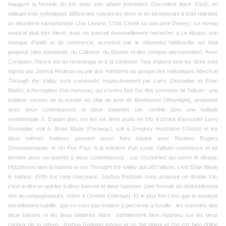
inauguré la formule du trio avec son album précédent (l’excellent
Back East
), en
utilisant trois rythmiques différentes suivant les titres et en incorporant à trois reprises
un deuxième saxophoniste (Joe Lovano, Chris Cheek ou son père Dewey). Le niveau
musical était très élevé, mais on pouvait éventuellement reprocher à ce disque, son
manque d’unité et de cohérence, accentué par le répertoire hétéroclite qui était
proposé (des standards, du Coltrane, du Shorter et des compos personnelles). Avec
Compass
, l’heure est au recentrage et à la cohésion. Tout d’abord tous les titres sont
signés par Joshua Redman ou par des membres du groupe (les mélodiques
March
et
Through the Valley
sont composés respectivement par Larry Grenadier et Brian
Blade), à l’exception d’un morceau, qui s’avère être l’un des sommets de l’album : une
sublime version de la sonate au clair de lune de Beethoven (
Moonlight
), proposée
avec deux contrebasses et deux batteries (un comble pour une ballade
sentimentale !). D’autre part, sur les six titres joués en trio, il choisit d’associer Larry
Grenadier, soit à
Brian Blade (
Faraway
), soit à Gregory Hutchison (
Ghost
) et les
deux mêmes batteurs peuvent aussi faire équipe avec Reuben Rogers
(
Insomnomaniac
et
Un Peu Fou
). A la manière d’un cycle, l’album commence et se
termine avec un quartet à deux contrebasses : sur
Uncharted
qui ouvre le disque,
Hutchinson tient la batterie et sur
Throught the Valley
qui clôt l’album, c’est Brian Blade
le batteur. Enfin sur cinq morceaux, Joshua Redman nous propose un double trio,
c'est-à-dire un quintet à deux basses et deux batteries (une formule du dédoublement
des accompagnateurs, chère à Ornette Coleman). Et le plus fort c’est que la musique
est tellement subtile, que ce n’est pas évident à percevoir à l’oreille : les sonorités des
deux basses et les deux batteries étant
parfaitement bien réparties sur les deux
canaux de la stéréo. Joshua Redman innove et se fait plaisir et l’on est bien obligé