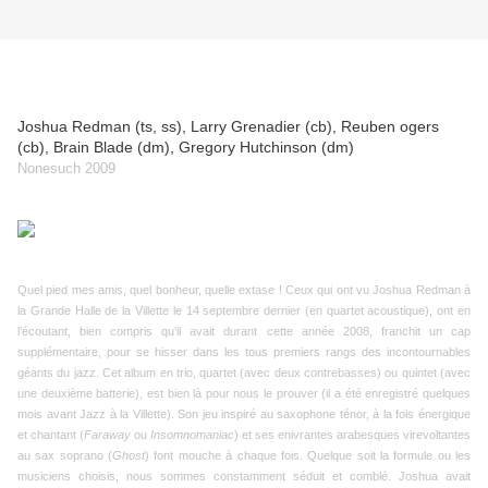
Joshua Redman (ts, ss), Larry Grenadier (cb), Reuben ogers
(cb), Brain Blade (dm), Gregory Hutchinson (dm)
Nonesuch 2009
Quel pied mes amis, quel bonheur, quelle extase ! Ceux qui ont vu Joshua Redman à
la Grande Halle de la Villette le 14 septembre dernier (en quartet acoustique), ont en
l’écoutant, bien compris qu’il avait durant cette année 2008, franchit un cap
supplémentaire, pour se hisser dans les tous premiers rangs des incontournables
géants du jazz. Cet album en trio, quartet (avec deux contrebasses) ou quintet (avec
une deuxième batterie), est bien là pour nous le prouver (il a été enregistré quelques
mois avant Jazz à la Villette). Son jeu inspiré au saxophone ténor, à la fois énergique
et chantant (
Faraway
ou
Insomnomaniac
) et ses enivrantes arabesques virevoltantes
au sax soprano (
Ghost
) font mouche à chaque fois. Quelque soit la formule ou les
musiciens choisis, nous sommes constamment séduit et comblé. Joshua avait