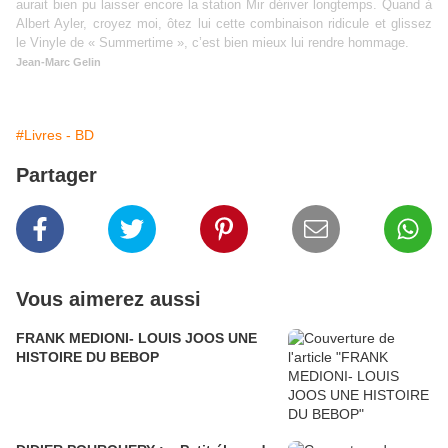
aurait bien pu laisser encore la station Mir dériver longtemps. Quand à
Albert Ayler, croyez moi, ôtez lui cette combinaison ridicule et glissez
le Vinyle de « Summertime », c’est bien mieux lui rendre hommage.
Jean-Marc Gelin
#Livres - BD
Partager
Vous aimerez aussi
FRANK MEDIONI- LOUIS JOOS UNE
HISTOIRE DU BEBOP