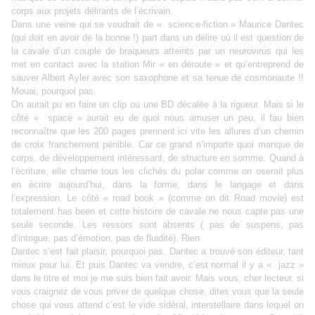
corps aux projets délirants de l’écrivain.
Dans une veine qui se voudrait de « science-fiction » Maurice Dantec
(qui doit en avoir de la bonne !) part dans un délire où il est question de
la cavale d’un couple de braqueurs atteints par un neurovirus qui les
met en contact avec la station Mir « en déroute » et qu’entreprend de
sauver Albert Ayler avec son saxophone et sa tenue de cosmonaute !!
Mouai, pourquoi pas.
On aurait pu en faire un clip ou une BD décalée à la rigueur. Mais si le
côté « space » aurait eu de quoi nous amuser un peu, il fau bien
reconnaître que les 200 pages prennent ici vite les allures d’un chemin
de croix franchement pénible. Car ce grand n’importe quoi manque de
corps, de développement intéressant, de structure en somme. Quand à
l’écriture, elle charrie tous les clichés du polar comme on oserait plus
en écrire aujourd’hui, dans la forme, dans le langage et dans
l’expression. Le côté « road book » (comme on dit Road movie) est
totalement has been et cette histoire de cavale ne nous capte pas une
seule seconde. Les ressors sont absents ( pas de suspens, pas
d’intrigue, pas d’émotion, pas de fluidité). Rien
Dantec s’est fait plaisir, pourquoi pas. Dantec a trouvé son éditeur, tant
mieux pour lui. Et puis Dantec va vendre, c’est normal il y a « jazz »
dans le titre et moi je me suis bien fait avoir. Mais vous, cher lecteur, si
vous craignez de vous priver de quelque chose, dites vous que la seule
chose qui vous attend c’est le vide sidéral, interstellaire dans lequel on