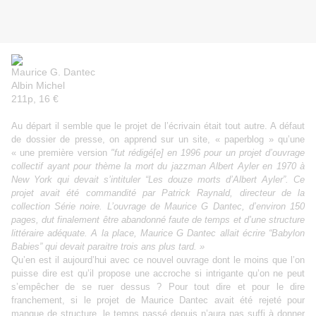
Maurice G. Dantec
Albin Michel
211p, 16 €
Au départ il semble que le projet de l’écrivain était tout autre. A défaut
de dossier de presse, on apprend sur un site, « paperblog » qu’une
« une première version
"fut rédigé[e] en 1996 pour un projet d’ouvrage
collectif ayant pour thème la mort du jazzman Albert Ayler en 1970 à
New York qui devait s’intituler “Les douze morts d’Albert Ayler”. Ce
projet avait été commandité par Patrick Raynald, directeur de la
collection Série noire. L’ouvrage de Maurice G Dantec, d’environ 150
pages, dut finalement être abandonné faute de temps et d’une structure
littéraire adéquate. A la place, Maurice G Dantec allait écrire “Babylon
Babies” qui devait paraitre trois ans plus tard. »
Qu’en est il aujourd’hui avec ce nouvel ouvrage dont le moins que l’on
puisse dire est qu’il propose une accroche si intrigante qu’on ne peut
s’empêcher de se ruer dessus ? Pour tout dire et pour le dire
franchement, si le projet de Maurice Dantec avait été rejeté pour
manque de structure, le temps passé depuis n’aura pas suffi à donner