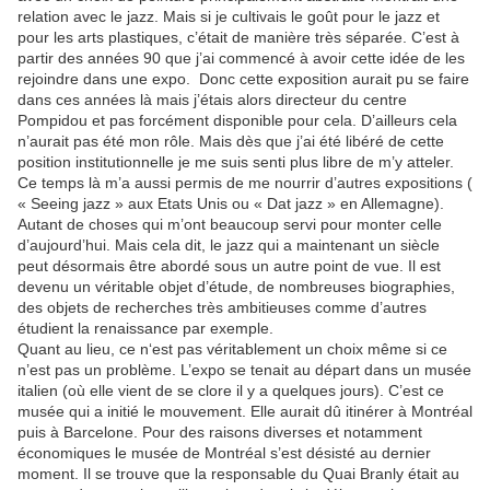
relation avec le jazz. Mais si je cultivais le goût pour le jazz et
pour les arts plastiques, c’était de manière très séparée. C’est à
partir des années 90 que j’ai commencé à avoir cette idée de les
rejoindre dans une expo. Donc cette exposition aurait pu se faire
dans ces années là mais j’étais alors directeur du centre
Pompidou et pas forcément disponible pour cela. D’ailleurs cela
n’aurait pas été mon rôle. Mais dès que j’ai été libéré de cette
position institutionnelle je me suis senti plus libre de m’y atteler.
Ce temps là m’a aussi permis de me nourrir d’autres expositions (
« Seeing jazz » aux Etats Unis ou « Dat jazz » en Allemagne).
Autant de choses qui m’ont beaucoup servi pour monter celle
d’aujourd’hui. Mais cela dit, le jazz qui a maintenant un siècle
peut désormais être abordé sous un autre point de vue. Il est
devenu un véritable objet d’étude, de nombreuses biographies,
des objets de recherches très ambitieuses comme d’autres
étudient la renaissance par exemple.
Quant au lieu, ce n‘est pas véritablement un choix même si ce
n’est pas un problème. L’expo se tenait au départ dans un musée
italien (où elle vient de se clore il y a quelques jours). C’est ce
musée qui a initié le mouvement. Elle aurait dû itinérer à Montréal
puis à Barcelone. Pour des raisons diverses et notamment
économiques le musée de Montréal s’est désisté au dernier
moment. Il se trouve que la responsable du Quai Branly était au