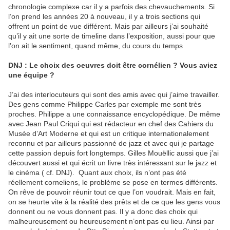
chronologie complexe car il y a parfois des chevauchements. Si
l’on prend les années 20 à nouveau, il y a trois sections qui
offrent un point de vue différent. Mais par ailleurs j’ai souhaité
qu’il y ait une sorte de timeline dans l’exposition, aussi pour que
l’on ait le sentiment, quand même, du cours du temps
DNJ : Le choix des oeuvres doit être cornélien ? Vous aviez
une équipe ?
J’ai des interlocuteurs qui sont des amis avec qui j’aime travailler.
Des gens comme Philippe Carles par exemple me sont très
proches. Philippe a une connaissance encyclopédique. De même
avec Jean Paul Criqui qui est rédacteur en chef des Cahiers du
Musée d’Art Moderne et qui est un critique internationalement
reconnu et par ailleurs passionné de jazz et avec qui je partage
cette passion depuis fort longtemps. Gilles Mouëllic aussi que j’ai
découvert aussi et qui écrit un livre très intéressant sur le jazz et
le cinéma ( cf. DNJ). Quant aux choix, ils n’ont pas été
réellement corneliens, le problème se pose en termes différents.
On rêve de pouvoir réunir tout ce que l’on voudrait. Mais en fait,
on se heurte vite à la réalité des prêts et de ce que les gens vous
donnent ou ne vous donnent pas. Il y a donc des choix qui
malheureusement ou heureusement n’ont pas eu lieu. Ainsi par