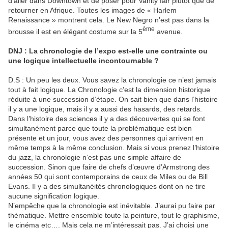
d’aller dans Downtown et de poser pour Vanity fair plutôt que de
retourner en Afrique. Toutes les images de « Harlem
Renaissance » montrent cela. Le New Negro n’est pas dans la
ème
brousse il est en élégant costume sur la 5
avenue.
DNJ : La chronologie de l’expo est-elle une contrainte ou
une logique intellectuelle incontournable ?
D.S : Un peu les deux. Vous savez la chronologie ce n’est jamais
tout à fait logique. La Chronologie c’est la dimension historique
réduite à une succession d’étape. On sait bien que dans l’histoire
il y a une logique, mais il y a aussi des hasards, des retards.
Dans l’histoire des sciences il y a des découvertes qui se font
simultanément parce que toute la problématique est bien
présente et un jour, vous avez des personnes qui arrivent en
même temps à la même conclusion. Mais si vous prenez l’histoire
du jazz, la chronologie n’est pas une simple affaire de
succession. Sinon que faire de chefs d’œuvre d’Armstrong des
années 50 qui sont contemporains de ceux de Miles ou de Bill
Evans. Il y a des simultanéités chronologiques dont on ne tire
aucune signification logique.
N’empêche que la chronologie est inévitable. J’aurai pu faire par
thématique. Mettre ensemble toute la peinture, tout le graphisme,
le cinéma etc…. Mais cela ne m’intéressait pas. J’ai choisi une