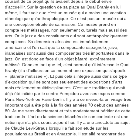
courant de ce projet qu’ils avaient depuis le début envie
d’accueillir. Sur la question de sa place au Quai Branly en lui
même, il faut voir que c’est un musée qui a moins une vocation
ethnologique qu’anthropologique. Ce n’est pas un musée qui a
une conception étroite de sa mission. Ce musée prend en
compte les métissages, non seulement culturels mais aussi des
arts. Or le jazz a des constituants qui sont anthropologiquement
complexes. Sa dimension africaine est immédiatement
américaine et l’on sait que la composante espagnole, juive,
irlandaises sont aussi des composantes très importantes dans le
jazz. On est donc en face d’un objet bâtard, extrêmement
métissé. Donc en tant que tel, c’est normal qu’il intéresse le Quai
Branly (il a d’ailleurs en ce moment une exposition qui s’appelle
« planète métissée »). Et puis cela s’intègre aussi dans ce type
d’exposition qui ne sont pas seulement des expositions d’arts
mais réellement multidisciplinaires. C’est une tradition qui avait
déjà été initiée par le centre Pompidou avec ses expos comme
Paris New-York ou Paris-Berlin. Il y a à ce niveau-là un virage très
important qui a été pris à la fin des années 70 début des années
80. Je me sens directement et très modestement héritier de cette
tradition-là. L’art ou la science détachés de son contexte est une
notion qui n’a plus cours aujourd’hui. Il y a une anecdote au sujet
de Claude Levi-Straus lorsqu’il a fait son étude sur les
populations au Brésil et en Amazonie. Il est allé rencontrer des