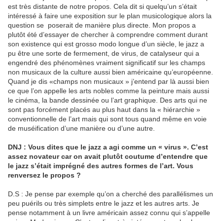
est très distante de notre propos. Cela dit si quelqu’un s’était
intéressé à faire une exposition sur le plan musicologique alors la
question se poserait de manière plus directe. Mon propos a
plutôt été d’essayer de chercher à comprendre comment durant
son existence qui est grosso modo longue d’un siècle, le jazz a
pu être une sorte de fermement, de virus, de catalyseur qui a
engendré des phénomènes vraiment significatif sur les champs
non musicaux de la culture aussi bien américaine qu’européenne.
Quand je dis «champs non musicaux » j’entend par là aussi bien
ce que l’on appelle les arts nobles comme la peinture mais aussi
le cinéma, la bande dessinée ou l’art graphique. Des arts qui ne
sont pas forcément placés au plus haut dans la « hiérarchie »
conventionnelle de l’art mais qui sont tous quand même en voie
de muséification d’une manière ou d’une autre.
DNJ : Vous dites que le jazz a agi comme un « virus ». C’est
assez novateur car on avait plutôt coutume d’entendre que
le jazz s’était imprégné des autres formes de l’art. Vous
renversez le propos ?
D.S : Je pense par exemple qu’on a cherché des parallélismes un
peu puérils ou très simplets entre le jazz et les autres arts. Je
pense notamment à un livre américain assez connu qui s’appelle