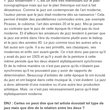
« jazz Modernism ». C’est un livre très intéressant sur le plan
iconographique mais qui sur le plan théorique est tout à fait
désastreux. Comme le jazz est contemporain de l’art moderne,
l’auteur pense que le jazz était moderne dès sa naissance ! Cela
permet d’établir des parallélismes commodes entre, par exemple
Picasso, le cubisme, l’art des années 20 et le jazz. Moi je pense
au contraire que le jazz de cette époque-là n’était pas du tout
moderne. Et d’ailleurs les amateurs de jazz tendent à penser que
le jazz est entré dans l’ère du modernisme plutôt avec le bebop
et le jazz des années 40. Le jazz comme tous les autres arts a
fait aussi son cycle. Il a eu ses primitifs, ses classiques, ses
modernes et enfin son avant-garde. Ce n’est donc pas parce qu’il
y avait du jazz en 1925 et qu’il y avait de la peinture à cette
même période que les deux étaient stylistiquement synchrones.
Et de la même manière ce n’est pas parce qu’ils n’étaient pas
synchrones qu’il ne pouvaient pas y avoir de rapports de
détermination. Beaucoup d’artistes de cette époque là ont écouté
du jazz et ont baigné dans cette musique là, c’est évident. Le jazz
a donc alimenté d’une manière ou d’une autre leur production
artistique. Mais ce n’est pas nécessairement parce qu’il était
stylistiquement moderne.
DNJ : Certes on peut dire que tel artiste écoutait tel type de
jazz mais que dire de la relation entre les deux ?