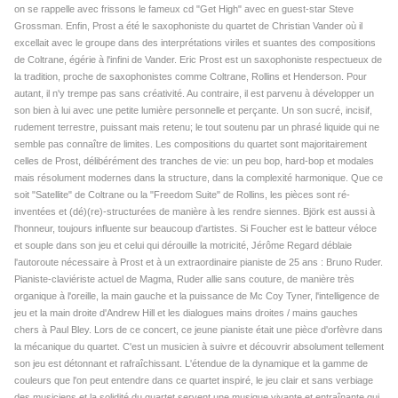
on se rappelle avec frissons le fameux cd "Get High" avec en guest-star Steve
Grossman. Enfin, Prost a été le saxophoniste du quartet de Christian Vander où il
excellait avec le groupe dans des interprétations viriles et suantes des compositions
de Coltrane, égérie à l'infini de Vander. Eric Prost est un saxophoniste respectueux de
la tradition, proche de saxophonistes comme Coltrane, Rollins et Henderson. Pour
autant, il n'y trempe pas sans créativité. Au contraire, il est parvenu à développer un
son bien à lui avec une petite lumière personnelle et perçante. Un son sucré, incisif,
rudement terrestre, puissant mais retenu; le tout soutenu par un phrasé liquide qui ne
semble pas connaître de limites. Les compositions du quartet sont majoritairement
celles de Prost, délibérément des tranches de vie: un peu bop, hard-bop et modales
mais résolument modernes dans la structure, dans la complexité harmonique. Que ce
soit "Satellite" de Coltrane ou la "Freedom Suite" de Rollins, les pièces sont ré-
inventées et (dé)(re)-structurées de manière à les rendre siennes. Björk est aussi à
l'honneur, toujours influente sur beaucoup d'artistes. Si Foucher est le batteur véloce
et souple dans son jeu et celui qui dérouille la motricité, Jérôme Regard déblaie
l'autoroute nécessaire à Prost et à un extraordinaire pianiste de 25 ans : Bruno Ruder.
Pianiste-claviériste actuel de Magma, Ruder allie sans couture, de manière très
organique à l'oreille, la main gauche et la puissance de Mc Coy Tyner, l'intelligence de
jeu et la main droite d'Andrew Hill et les dialogues mains droites / mains gauches
chers à Paul Bley. Lors de ce concert, ce jeune pianiste était une pièce d'orfèvre dans
la mécanique du quartet. C'est un musicien à suivre et découvrir absolument tellement
son jeu est détonnant et rafraîchissant. L'étendue de la dynamique et la gamme de
couleurs que l'on peut entendre dans ce quartet inspiré, le jeu clair et sans verbiage
des musiciens et la solidité du quartet servent une musique vivante et entraînante qui