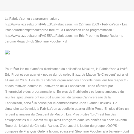
La Fabrica'son et sa programmation :
http://www.jazzseb.com/PAGES/LaFabricason.htm 22 mars 2009 - Fabrica'son - Eric
Prost quartet http://douzeprod.free.fr/ La Fabrica'son et sa programmation :
http://www.jazzseb.com/PAGES/LaFabricason.htm Eric Prost - ts Bruno Ruder - p
Jérôme Regard - cb Stéphane Foucher - dr
Pour fêter les neuf années d'existence du collectif de Malakoff, la Fabrica'son a invité
Eric Prost et son quartet - noyau dur du collectif jazz de Macon "le Crescent" qui a lui
14 ans en 2009. Ces deux collectifs organisent des concerts dans leur lieu respectif -
et des festivals comme le Festiva'son de la Fabrica'son - et se côtoient par
l'intermédiaire des programmations. En plus de l'habituelle très bonne ambiance du
lieu, les spectateurs ont eu droit à une part du gâteau d'anniversaire de la
Fabrica'son, servi à la pause par le contrebassiste Jean-Claude Oleksiak. Ce
dimanche après-midi, la Fabrica'son accueille le quartet d'Eric Prost. En plus d'être un
fervent animateur du Crescent de Macon, Eric Prost (dites "pro") est l'un des
saxophonistes du Collectif Mu qui avait enregistré dans les années 90 chez Seventh
Records, le label de Christian Vander. C'est aussi le leader du groupe LOOPS -
composé de François Gallix à la contrebasse et Stéphane Foucher à la batterie - dont