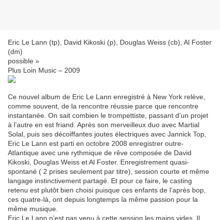
Eric Le Lann (tp), David Kikoski (p), Douglas Weiss (cb), Al Foster
(dm)
possible »
Plus Loin Music – 2009
Ce nouvel album de Eric Le Lann enregistré à New York relève,
comme souvent, de la rencontre réussie parce que rencontre
instantanée. On sait combien le trompettiste, passant d’un projet
à l’autre en est friand. Après son merveilleux duo avec Martial
Solal, puis ses décoiffantes joutes électriques avec Jannick Top,
Eric Le Lann est parti en octobre 2008 enregistrer outre-
Atlantique avec une rythmique de rêve composée de David
Kikoski, Douglas Weiss et Al Foster. Enregistrement quasi-
spontané ( 2 prises seulement par titre), session courte et même
langage instinctivement partagé. Et pour ce faire, le casting
retenu est plutôt bien choisi puisque ces enfants de l’après bop,
ces quatre-là, ont depuis longtemps la même passion pour la
même musique.
Eric Le Lann n’est pas venu à cette session les mains vides. Il