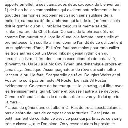
apporte en effet à ses camarades deux cadeaux de bienvenue :
1) de bien belles compositions qui exaltent naturellement le bon
goût des harmonies boppiennes ; 2) son sens sublime de la
mélodie, sa musicalité de la phrase qui fait de lui ( même si cela
doit le gonfler qu’on lui rabâche toujours la même salade),
l’enfant naturel de Chet Baker. Ce sens de la phrase délivrée
comme l’on murmure à l’oreille d’une jolie femme : sensuelle et
prometteuse. Un souffle animé, comme l’on dit de ce qui contient
un supplément d’âme. Et il n’en faut pas moins pour émoustiller
les trois autres dont un David Kikoski génial rythmicien qui,
lorsqu’il se livre, libère des chorus exceptionnels de créativité,
d’inventivité. Un jeu à la Mc Coy Tyner, une dynamique propre et
jamais systématique. Accompagnateur de rêve qui sait mettre
l’accent là où il le faut. Scagnarelle de rêve. Douglas Weiss et Al
Foster ne sont pas en reste. Al Foster bien sûr, Al Foster
évidemment. Ce genre de batteur qui titille le swing, qui flirte avec
les frémissements, qui vibrionne et pousse l’autre à se dévoiler.
Comme s’il soufflait dans le dos du soliste « vas-y dis lui que tu
l’aimes ».
Y a pas de génie dans cet album-là. Pas de trucs spectaculaires,
pas d’esbroufe, pas de compositions torturées. C’est juste un
petit moment de confidence avec ce jazz qui parle avec ce swing
très « classe », que l’on aime. On y ressent alors la proximité