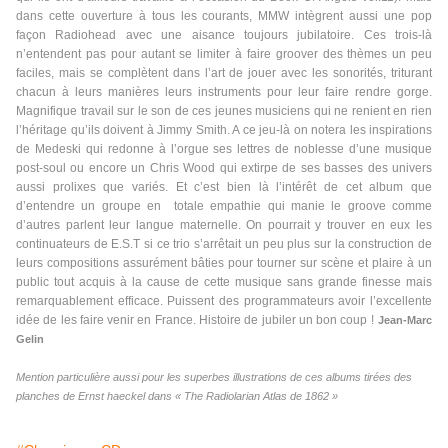
dans cette ouverture à tous les courants, MMW intègrent aussi une pop
façon Radiohead avec une aisance toujours jubilatoire. Ces trois-là
n’entendent pas pour autant se limiter à faire groover des thèmes un peu
faciles, mais se complètent dans l’art de jouer avec les sonorités, triturant
chacun à leurs manières leurs instruments pour leur faire rendre gorge.
Magnifique travail sur le son de ces jeunes musiciens qui ne renient en rien
l’héritage qu’ils doivent à Jimmy Smith. A ce jeu-là on notera les inspirations
de Medeski qui redonne à l’orgue ses lettres de noblesse d’une musique
post-soul ou encore un Chris Wood qui extirpe de ses basses des univers
aussi prolixes que variés. Et c’est bien là l’intérêt de cet album que
d’entendre un groupe en totale empathie qui manie le groove comme
d’autres parlent leur langue maternelle. On pourrait y trouver en eux les
continuateurs de E.S.T si ce trio s’arrêtait un peu plus sur la construction de
leurs compositions assurément bâties pour tourner sur scène et plaire à un
public tout acquis à la cause de cette musique sans grande finesse mais
remarquablement efficace. Puissent des programmateurs avoir l’excellente
idée de les faire venir en France. Histoire de jubiler un bon coup !
Jean-Marc
Gelin
Mention particulière aussi pour les superbes illustrations de ces albums tirées des
planches de Ernst haeckel dans « The Radiolarian Atlas de 1862 »