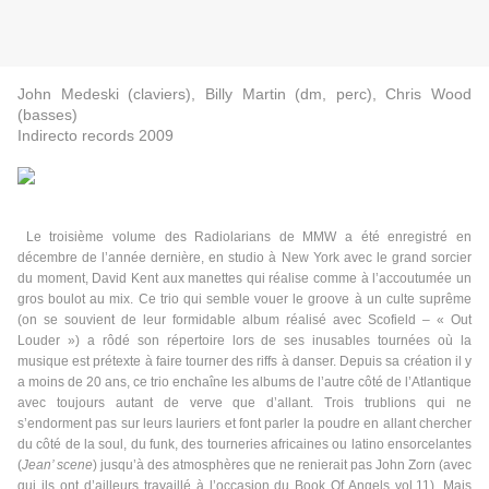
John Medeski (claviers), Billy Martin (dm, perc), Chris Wood
(basses)
Indirecto records 2009
Le troisième volume des Radiolarians de MMW a été enregistré en
décembre de l’année dernière, en studio à New York avec le grand sorcier
du moment, David Kent aux manettes qui réalise comme à l’accoutumée un
gros boulot au mix. Ce trio qui semble vouer le groove à un culte suprême
(on se souvient de leur formidable album réalisé avec Scofield – « Out
Louder ») a rôdé son répertoire lors de ses inusables tournées où la
musique est prétexte à faire tourner des riffs à danser. Depuis sa création il y
a moins de 20 ans, ce trio enchaîne les albums de l’autre côté de l’Atlantique
avec toujours autant de verve que d’allant. Trois trublions qui ne
s’endorment pas sur leurs lauriers et font parler la poudre en allant chercher
du côté de la soul, du funk, des tourneries africaines ou latino ensorcelantes
(
Jean’ scene
) jusqu’à des atmosphères que ne renierait pas John Zorn (avec
qui ils ont d’ailleurs travaillé à l’occasion du Book Of Angels vol.11). Mais