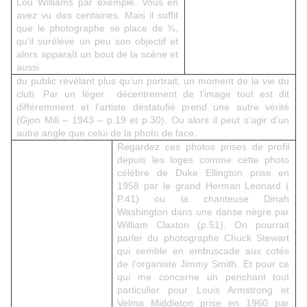
Lou Williams par exemple. Vous en
avez vu des centaines. Mais il suffit
que le photographe se place de ¾,
qu’il surélève un peu son objectif et
alors apparaît un bout de la scène et
aussi
du public révélant plus qu’un portrait, un moment de la vie du
club. Par un léger
décentrement de l’image tout est dit
différemment et l’artiste déstatufié prend une autre vérité
(Gjon Mili – 1943 – p.19 et p.30). Ou alors il peut s’agir d’un
autre angle que celui de la photo de face.
Regardez ces photos prises de profil
depuis les loges comme cette photo
célèbre de Duke Ellington prise en
1958 par le grand Herman Leonard (
P.41) ou la chanteuse Dinah
Washington dans une danse nègre par
William Claxton (p.51). On pourrait
parler du photographe Chuck Stewart
qui semble en embuscade aux cotés
de l’organiste Jimmy Smith. Et pour ce
qui me concerne un penchant tout
particulier pour Louis Armstrong et
Velma Middleton prise en 1960 par