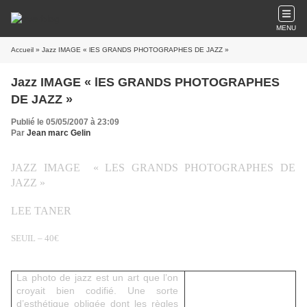
MENU
Accueil
» Jazz IMAGE « lES GRANDS PHOTOGRAPHES DE JAZZ »
Jazz IMAGE « lES GRANDS PHOTOGRAPHES
DE JAZZ »
Publié le 05/05/2007 à 23:09
Par
Jean marc Gelin
JAZZ IMAGE
« LES GRANDS PHOTOGRAPHES DE
JAZZ »
LEE TANER
SEUIL – 40€
La photo de jazz est un art que l’on
croyait bien codifié. Une sorte
d’esthétique obligée dont les règles