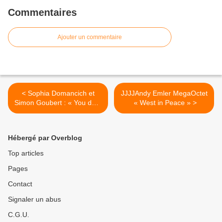
Commentaires
Ajouter un commentaire
< Sophia Domancich et
JJJJAndy Emler MegaOctet
Simon Goubert : « You dont
 « West in Peace » >
know what love is »
Hébergé par Overblog
Top articles
Pages
Contact
Signaler un abus
C.G.U.