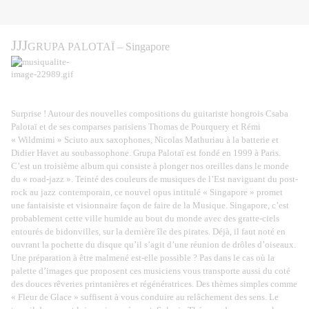
J
J
J
GRUPA PALOTAÏ
– Singapore
Surprise ! Autour des nouvelles compositions du guitariste hongrois Csaba
Palotaï et de ses comparses parisiens Thomas de Pourquery et Rémi
« Wildmimi » Sciuto aux saxophones, Nicolas Mathuriau à la batterie et
Didier Havet au soubassophone. Grupa Palotaï est fondé en 1999 à Paris.
C’est un troisième album qui consiste à plonger nos oreilles dans le monde
du « road-jazz ». Teinté des couleurs de musiques de l’Est naviguant du post-
rock au jazz
contemporain, ce nouvel opus intitulé « Singapore » promet
une fantaisiste et visionnaire façon de faire de la Musique. Singapore, c’est
probablement cette ville humide au bout du monde avec des gratte-ciels
entourés de bidonvilles, sur la dernière île des pirates. Déjà, il faut noté en
ouvrant la pochette du disque qu’il s’agit d’une réunion de drôles d’oiseaux.
Une préparation à être malmené est-elle possible ? Pas dans le cas où la
palette d’images que proposent ces musiciens vous transporte aussi du coté
des douces rêveries printanières et régénératrices. Des thèmes simples comme
« Fleur de Glace » suffisent à vous conduire au relâchement des sens. Le