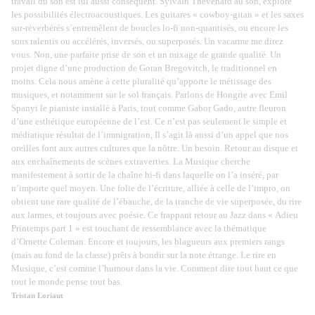
travail du son est lui aussi conséquent. Sylvain Thévenard au son, explore
les possibilités électroacoustiques. Les guitares « cowboy-gitan » et les saxes
sur-réverbérés s’entremêlent de boucles lo-fi non-quantisés, ou encore les
sons ralentis ou accélérés, inversés, ou superposés. Un vacarme me direz
vous. Non, une parfaite prise de son et un mixage de grande qualité. Un
projet digne d’une production de Goran Bregovitch, le traditionnel en
moins. Cela nous amène à cette pluralité qu’apporte le métissage des
musiques, et notamment sur le sol français. Parlons de Hongrie avec Emil
Spanyi le pianiste installé à Paris, tout comme Gabor Gado, autre fleuron
d’une esthétique européenne de l’est. Ce n’est pas seulement le simple et
médiatique résultat de l’immigration, Il s’agit là aussi d’un appel que nos
oreilles font aux autres cultures que la nôtre. Un besoin. Retour au disque et
aux enchaînements de scènes extraverties. La Musique cherche
manifestement à sortir de la chaîne hi-fi dans laquelle on l’a inséré, par
n’importe quel moyen. Une folie de l’écriture, alliée à celle de l’impro, on
obtient une rare qualité de l’ébauche, de la tranche de vie superposée, du rire
aux larmes, et toujours avec poésie. Ce frappant retour au Jazz dans « Adieu
Printemps part 1 » est touchant de ressemblance avec la thématique
d’Ornette Coleman. Encore et toujours, les blagueurs aux premiers rangs
(mais au fond de la classe) prêts à bondir sur la note étrange. Le rire en
Musique, c’est comme l’humour dans la vie. Comment dire tout haut ce que
tout le monde pense tout bas.
Tristan Loriaut