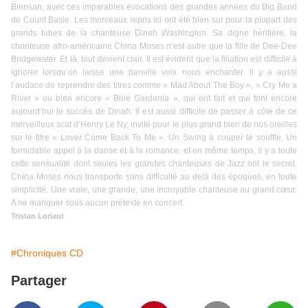
Biensan, avec ces imparables évocations des grandes années du Big Band
de Count Basie. Les morceaux repris ici ont été bien sur pour la plupart des
grands tubes de la chanteuse Dinah Washington. Sa digne héritière, la
chanteuse afro-américaine China Moses n’est autre que la fille de Dee-Dee
Bridgewater. Et là, tout devient clair. Il est évident que la filiation est difficile à
ignorer lorsqu’on laisse une pareille voix nous enchanter. Il y a aussi
l’audace de reprendre des titres comme « Mad About The Boy », « Cry Me a
River » ou bien encore « Blue Gardenia », qui ont fait et qui font encore
aujourd’hui le succès de Dinah. Il est aussi difficile de passer à côté de ce
merveilleux scat d’Henry Le Ny, invité pour le plus grand bien de nos oreilles
sur le titre « Lover Come Back To Me ». Un Swing à couper le souffle. Un
formidable appel à la danse et à la romance, et en même temps, il y a toute
cette sensualité dont seules les grandes chanteuses de Jazz ont le secret.
China Moses nous transporte sans difficulté au delà des époques, en toute
simplicité. Une vraie, une grande, une incroyable chanteuse au grand cœur.
A ne manquer sous aucun prétexte en concert.
Tristan Loriaut
#Chroniques CD
Partager