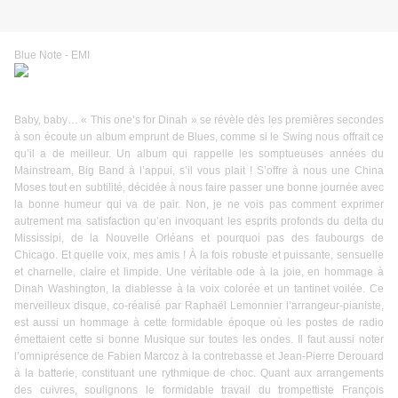
Blue Note - EMI
Baby, baby… « This one’s for Dinah » se révèle dès les premières secondes
à son écoute un album emprunt de Blues, comme si le Swing nous offrait ce
qu’il a de meilleur. Un album qui rappelle les somptueuses années du
Mainstream, Big Band à l’appui, s’il vous plait ! S’offre à nous une China
Moses tout en subtilité, décidée à nous faire passer une bonne journée avec
la bonne humeur qui va de pair. Non, je ne vois pas comment exprimer
autrement ma satisfaction qu’en invoquant les esprits profonds du delta du
Mississipi, de la Nouvelle Orléans et pourquoi pas des faubourgs de
Chicago. Et quelle voix, mes amis ! À la fois robuste et puissante, sensuelle
et charnelle, claire et limpide. Une véritable ode à la joie, en hommage à
Dinah Washington, la diablesse à la voix colorée et un tantinet voilée. Ce
merveilleux disque, co-réalisé par Raphaël Lemonnier l’arrangeur-pianiste,
est aussi un hommage à cette formidable époque où les postes de radio
émettaient cette si bonne Musique sur toutes les ondes. Il faut aussi noter
l’omniprésence de Fabien Marcoz à la contrebasse et Jean-Pierre Derouard
à la batterie, constituant une rythmique de choc. Quant aux arrangements
des cuivres, soulignons le formidable travail du trompettiste François