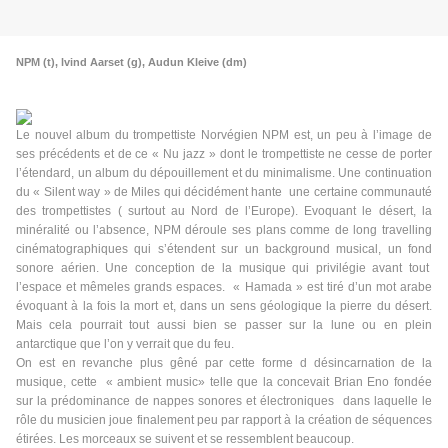
NPM (t), lvind Aarset (g), Audun Kleive (dm)
Le nouvel album du trompettiste Norvégien NPM est, un peu à l’image
de
ses précédents et de ce « Nu jazz » dont le trompettiste ne cesse de porter
l’étendard, un album du dépouillement et du minimalisme. Une continuation
du « Silent way » de Miles qui décidément hante une certaine communauté
des trompettistes ( surtout au Nord de l’Europe). Evoquant le désert, la
minéralité ou l’absence, NPM déroule ses plans comme de long travelling
cinématographiques qui s’étendent sur un background musical, un fond
sonore aérien. Une conception de la musique qui privilégie avant tout
l’espace et mêmeles grands espaces. « Hamada » est tiré d’un mot arabe
évoquant à la fois la mort et, dans un sens géologique la pierre du désert.
Mais cela pourrait tout aussi bien se passer sur la lune ou en plein
antarctique que l’on y verrait que du feu.
On est en revanche plus gêné par cette forme d désincarnation de la
musique, cette « ambient music» telle que la concevait Brian Eno fondée
sur la prédominance de nappes sonores et électroniques dans laquelle le
rôle du musicien joue finalement peu par rapport à la création de séquences
étirées. Les morceaux se suivent et se ressemblent beaucoup.