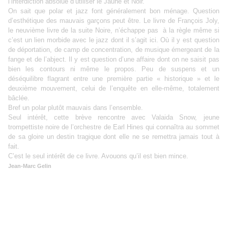
l’interdiction absolue d’utiliser le Jaune et Noir.
On sait que polar et jazz font généralement bon ménage. Question
d’esthétique des mauvais garçons peut être. Le livre de François Joly,
le neuvième livre de la suite Noire, n’échappe pas
à la règle même si
c’est un lien morbide avec le jazz dont il s’agit ici. Où il y est question
de déportation, de camp de concentration, de musique émergeant de la
fange et de l’abject. Il y est question d’une affaire dont on ne saisit pas
bien les contours ni même le propos. Peu de suspens et un
déséquilibre flagrant entre une première partie « historique » et le
deuxième mouvement, celui de l’enquête en elle-même, totalement
bâclée.
Bref un polar plutôt mauvais dans l’ensemble.
Seul intérêt, cette brève rencontre avec Valaida Snow, jeune
trompettiste noire de l’orchestre de Earl Hines qui connaîtra au sommet
de sa gloire un destin tragique dont elle ne se remettra jamais tout à
fait.
C’est le seul intérêt de ce livre. Avouons qu’il est bien mince.
Jean-Marc Gelin