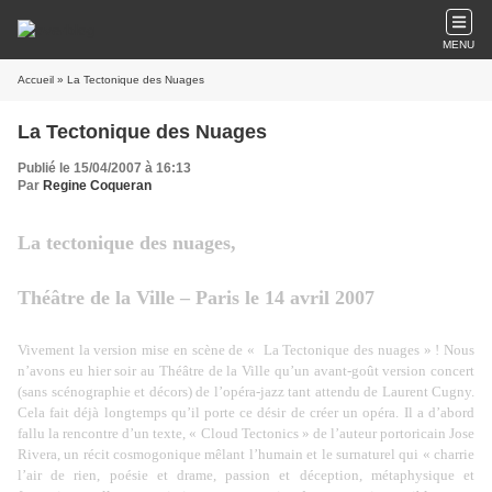
MENU
Accueil
» La Tectonique des Nuages
La Tectonique des Nuages
Publié le 15/04/2007 à 16:13
Par
Regine Coqueran
La tectonique des nuages,
Théâtre de
la Ville
– Paris le 14 avril 2007
Vivement la version mise en scène de «
La Tectonique
des nuages » ! Nous
n’avons eu hier soir au Théâtre de
la Ville
qu’un avant-goût version concert
(sans scénographie et décors) de l’opéra-jazz tant attendu de Laurent Cugny.
Cela fait déjà longtemps qu’il porte ce désir de créer un opéra. Il a d’abord
fallu la rencontre d’un texte, « Cloud Tectonics » de l’auteur portoricain Jose
Rivera, un récit cosmogonique mêlant l’humain et le surnaturel qui « charrie
l’air de rien, poésie et drame, passion et déception, métaphysique et