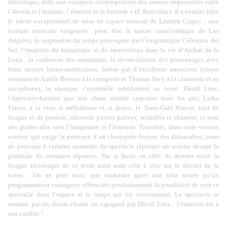
fantastique, telle une variation contemporaine des amours impossibles entre
l’absolu et l’humain, l’éternité et la finitude » (F. Rancillac). Il a ensuite fallu
le talent exceptionnel de mise en espace musical de Laurent Cugny : une
écriture musicale exigeante
pour dire la nature cataclysmique de Los
Angeles, la suspension du temps provoquée par l’énigmatique Celestina del
Sol, l’irruption du fantastique et du merveilleux dans la vie d’Anibal de
la
Luna
, la confusion des sentiments, la réconciliation des personnages avec
leurs racines latino-américaines. Servie par d’excellents musiciens (citons
notamment Airelle Besson à la trompette et Thomas Savy à la clarinette et au
saxophone), la musique s’entremêle subtilement au texte. David Linx,
l’épervier-chanteur que son chant semble emporter dans les airs, Laïka
Fatien, à la voix si mélodieuse et si douce, et Yann-Gaël Poncet, tout de
fougue et de passion, alternent parties parlées, scandées et chantées et sont
des guides sûrs vers l’imaginaire et l’émotion. Toutefois, dans cette version
concert qui exige la présence d’un choryphée-lecteur des didascalies, nous
ne pouvons à certains moments du spectacle réprimer un sourire devant la
platitude de certaines réparties. Pas si facile en effet de donner toute la
fougue tectonique de ce texte ainsi assis côte à côte sur le devant de la
scène.
On ne peut donc que souhaiter après une telle soirée qu’un
programmateur courageux offrira très prochainement la possibilité de voir ce
spectacle dans l’espace et le temps qui lui conviennent. Le spectacle se
termine par un thème chanté en espagnol par David Linx : l’émotion est à
son comble !