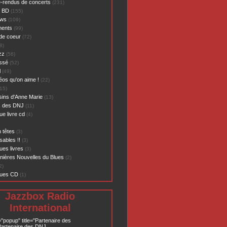
-rendus de concerts
(231)
- BD
(155)
ews
(109)
ents
(99)
de coeur
(72)
8)
zz
(56)
assé
(52)
l
(49)
éos qu'on aime !
(22)
15)
sins d'Anne Marie
(13)
s des DNJ
(11)
ue livre cd
(4)
 têtes
(3)
sables !!
(3)
ues livres
(3)
nières Nouvelles du Blues
(2)
2)
ques CD
(1)
Jazzbox Radio
International
="popup" title="Partenaire des
artenaire des DNJ