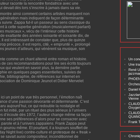
uteur raconte la rencontre fondatrice avec une
 devait dès lors s’inscrire à jamais dans sa vie.
 montre ainsi comment certains artistes marquent non
 génération mais indiquent de façon déterminante
à suivre. Zappa fut-il un passeur au sens classique du
ent à cette superbe génération (musicalement parlant)
es musicaux », vécu de l’intérieur cette histoire
ode exaltante des années soixante et soixante dix, de
s. Il est intéressant de constater que, plus de quinze
trop précoce, il est repris, cité, « emprunté », prolongé
ns jeunes d’ailleurs, qui vénèrent sa musique, son
nte comme un chant alterné entre roman et histoire.
Un conc
 de ces recommandations pour lire ses écrits toujours
Une tra
ux qui veulent en savoir plus, la dernière partie
René U
phie en quelques pages essentielles, suivies de
jazzma
hie, bibliographie, de références sur internet en
PHOENI
association de Dominique Jeunot et Didier Mervelet
Orchest
Daniel
Jazzlan
ici un point de vue très personnel, l’émotion naît
Vienne
ssance d’une passion dévorante et déterminante. C’est
CLAUDI
ru aujourd’hui, ce qui redouble la nostalgie et
Oxygen 
fut initié, par un rituel des plus sérieux à l’univers
CLAUD
res d’écoute dès 1972, l’auteur change même sa façon
QUANG ‘
ne ses préférences d’alors pour se consacrer avec
Frank T
a parole et à l’univers zappaïens. Frank Zappa peut
 gourou même. Et pourtant, il a toujours souffert de
ay Night live) contre-culture et grotesque de « freak »
Chroni
il se savait aussi compositeur, inconditionnel de