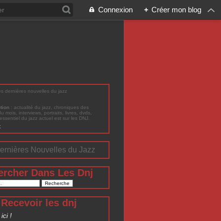
Connexion
+
Créer mon blog
les dernières nouvelles du jazz
ption
: actualité du jazz, chroniques des
du mois, interviews, portraits, livres, dvds,
'essentiel du jazz actuel est sur les DNJ.
t
ernières Nouvelles du Jazz
ercher Dans Les Dnj
Recevoir les dnj
ici !