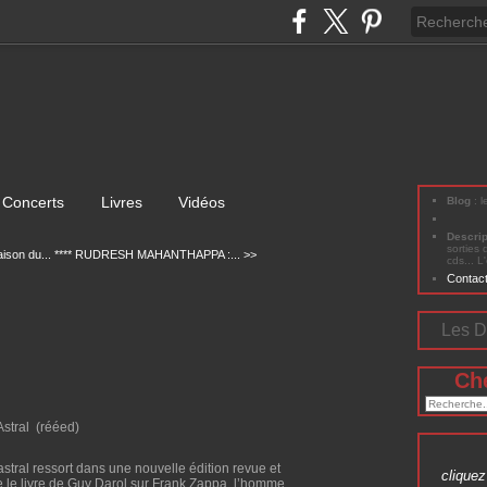
Concerts
Livres
Vidéos
Blog
: 
Descri
sorties 
ison du...
**** RUDRESH MAHANTHAPPA :... >>
cds... L
Contac
Les D
Ch
Astral
(rééed)
astral ressort dans une nouvelle édition revue et
cliquez 
le livre de Guy Darol sur Frank Zappa, l’homme