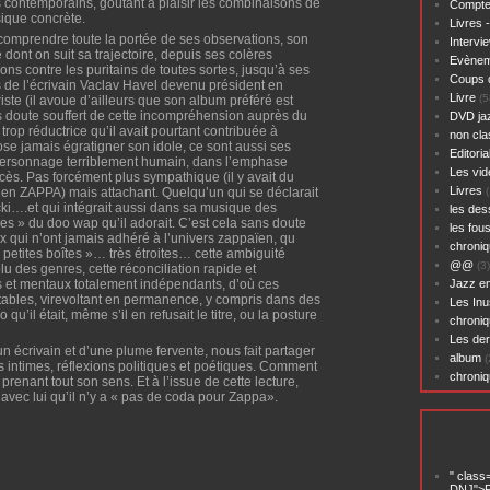
 contemporains, goûtant à plaisir les combinaisons de
Compte
sique concrète.
Livres 
 comprendre toute la portée de ses observations, son
Intervi
dont on suit sa trajectoire, depuis ses colères
Evènem
ions contre les puritains de toutes sortes, jusqu’à ses
Coups 
s de l’écrivain Vaclav Havel devenu président en
Livre
(5
iste (il avoue d’ailleurs que son album préféré est
 doute souffert de cette incompréhension auprès du
DVD ja
trop réductrice qu’il avait pourtant contribuée à
non cl
se jamais égratigner son idole, ce sont aussi ses
Editoria
 personnage terriblement humain, dans l’emphase
Les vid
s. Pas forcément plus sympathique (il y avait du
Livres
en ZAPPA) mais attachant. Quelqu’un qui se déclarait
(
ki….et qui intégrait aussi dans sa musique des
les des
nées » du doo wap qu’il adorait. C’est cela sans doute
les fou
x qui n’ont jamais adhéré à l’univers zappaïen, qu
chroniq
 petites boîtes »… très étroites… cette ambiguité
@@
(3)
 des genres, cette réconciliation rapide et
s et mentaux totalement indépendants, d’où ces
Jazz en
imitables, virevoltant en permanence, y compris dans des
Les Inu
u’il était, même s’il en refusait le titre, ou la posture
chroniq
Les der
 écrivain et d’une plume fervente, nous fait partager
album
(
rs intimes, réflexions politiques et poétiques. Comment
chroni
prenant tout son sens. Et à l’issue de cette lecture,
 avec lui qu’il n’y a « pas de coda pour Zappa».
" class
DNJ">P