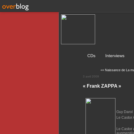
CDs
Interviews
<< Naissance de La ma
3 avril 2009
« Frank ZAPPA »
Guy Darol
Le Castor 
Le Castor 
augmentée 