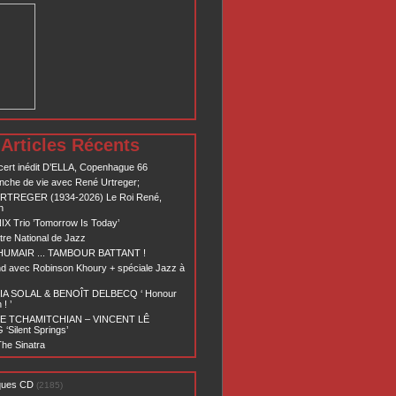
Articles Récents
ert inédit D’ELLA, Copenhague 66
nche de vie avec René Urtreger;
RTREGER (1934-2026) Le Roi René,
n
X Trio ’Tomorrow Is Today’
re National de Jazz
 HUMAIR ... TAMBOUR BATTANT !
d avec Robinson Khoury + spéciale Jazz à
A SOLAL & BENOÎT DELBECQ ‘ Honour
! ’
E TCHAMITCHIAN – VINCENT LÊ
Silent Springs’
he Sinatra
ques CD
(2185)