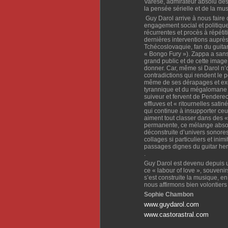
Varèse, admirateur absolu des
la pensée sérielle et de la mu
Guy Darol arrive à nous faire
engagement social et politique 
récurrentes et procès à répétit
dernières interventions auprè
Tchécoslovaquie, fan du guitar
« Bongo Fury »). Zappa a sans
grand public et de cette image 
donner. Car, même si Darol n’o
contradictions qui rendent le
même de ses dérapages et excè
tyrannique et du mégalomane 
suiveur et fervent de Penderec
effluves et « ritournelles sati
qui continue à insupporter ceu
aiment tout classer dans des «
permanente, ce mélange absolu
déconstruite d’univers sonore
collages si particuliers et in
passages dignes du guitar hero q
.
Guy Darol est devenu depuis un
ce « labour of love », souveni
s’est construite la musique, en 
nous affirmons bien volontiers
Sophie Chambon
www.guydarol.com
www.castorastral.com