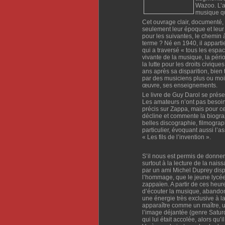
Wazoo. L’a
musique qui
Cet ouvrage clair, documenté,
seulement leur époque et leur
pour les suivantes, le chemin 
terme ? Né en 1940, il apparti
qui a traversé « tous les espac
vivante de la musique, la péri
la lutte pour les droits civique
ans après sa disparition, bien 
par des musiciens plus ou moi
œuvre, ses enseignements.
Le livre de Guy Darol se prése
Les amateurs n’ont pas besoin
précis sur Zappa, mais pour ce
décline et commente la biogra
belles discographie, filmograp
particulier, évoquant aussi l’
« Les fils de l’invention ».
S’il nous est permis de donner 
surtout à la lecture de la nai
par un ami Michel Duprey dispa
l’hommage, que le jeune lycéen 
zappaïen. A partir de ces heu
d’écouter la musique, abandon
une énergie très exclusive à l
apparaître comme un maître, un
l’image déjantée (genre Saturd
qui lui était accolée, alors qu’